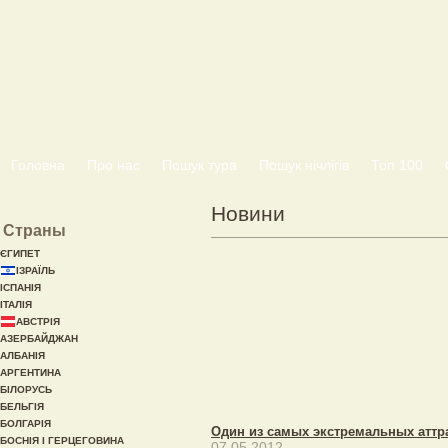
Головна
Про нас
Пошук тура
Пошук нічлігів
Топ 100
Новини
Страны
ЄГИПЕТ
ІЗРАЇЛЬ
ІСПАНІЯ
ІТАЛІЯ
АВСТРІЯ
АЗЕРБАЙДЖАН
АЛБАНІЯ
АРГЕНТИНА
БІЛОРУСЬ
БЕЛЬГІЯ
БОЛГАРІЯ
Один из самых экстремальных аттр
БОСНІЯ І ГЕРЦЕГОВИНА
07.05.2012