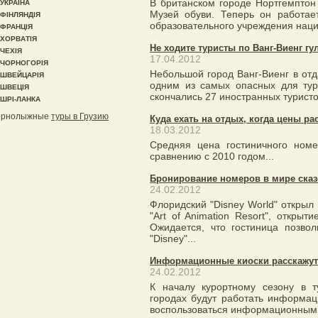
В британском городе Нортгемптон
УКРАЇНА
Музей обуви. Теперь он работае
ФІНЛЯНДІЯ
образовательного учреждения наци
ФРАНЦІЯ
ХОРВАТІЯ
Не ходите туристы по Ванг-Виенг гу
ЧЕХІЯ
17.04.2012
ЧОРНОГОРІЯ
Небольшой город Ванг-Виенг в от
ШВЕЙЦАРІЯ
одним из самых опасных для тур
ШВЕЦІЯ
скончались 27 иностранных туристо
ШРІ-ЛАНКА
орнолыжные
туры в Грузию
Куда ехать на отдых, когда цены ра
18.03.2012
Средняя цена гостиничного ном
сравнению с 2010 годом...
Бронирование номеров в мире сказ
24.02.2012
Флоридский "Disney World" открыл
"Art of Animation Resort", откры
Ожидается, что гостиница позво
"Disney"...
Информационные киоски расскажут
24.02.2012
К началу курортному сезону в т
городах будут работать информа
воспользоваться информационными