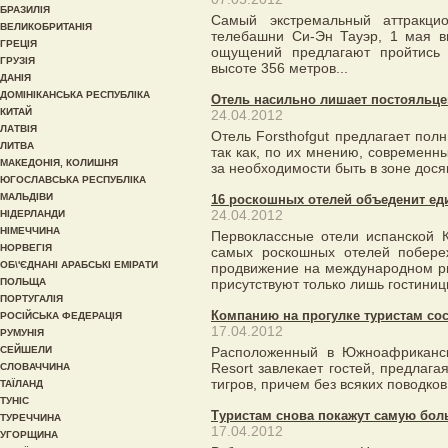
БРАЗИЛІЯ
Самый экстремальный аттракци
ВЕЛИКОБРИТАНІЯ
телебашни Си-Эн Тауэр, 1 мая в
ГРЕЦІЯ
ощущений предлагают пройтись
ГРУЗІЯ
высоте 356 метров...
ДАНІЯ
ДОМІНІКАНСЬКА РЕСПУБЛІКА
Отель насильно лишает постояльце
КИТАЙ
24.04.2012
ЛАТВІЯ
Отель Forsthofgut предлагает полн
ЛИТВА
так как, по их мнению, современ
МАКЕДОНІЯ, КОЛИШНЯ
за необходимости быть в зоне дося
ЮГОСЛАВСЬКА РЕСПУБЛІКА
МАЛЬДІВИ
16 роскошных отелей объеденит ед
24.04.2012
НІДЕРЛАНДИ
НІМЕЧЧИНА
Первоклассные отели испанской 
НОРВЕГІЯ
самых роскошных отелей побере
ОБ\'ЄДНАНІ АРАБСЬКІ ЕМІРАТИ
продвижение на международном ры
ПОЛЬЩА
присутствуют только лишь гостиниц
ПОРТУГАЛІЯ
Компанию на прогулке туристам сос
РОСІЙСЬКА ФЕДЕРАЦІЯ
17.04.2012
РУМУНІЯ
СЕЙШЕЛИ
Расположенный в Южноафриканск
Resort завлекает гостей, предлаг
СЛОВАЧЧИНА
тигров, причем без всяких поводков,
ТАЇЛАНД
ТУНІС
Туристам снова покажут самую бо
ТУРЕЧЧИНА
17.04.2012
УГОРЩИНА