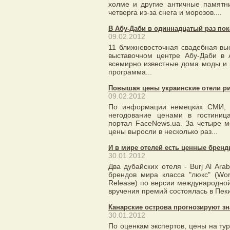
холме и другие античные памятн
четверга из-за снега и морозов....
В Абу-Даби в одиннадцатый раз по
09.02.2012
11 ближневосточная свадебная вы
выставочном центре Абу-Даби в 
всемирно известные дома моды и 
программа...
Повышая цены украинские отели р
09.02.2012
По информации немецких СМИ, е
негодование ценами в гостиниц
портал FaceNews.ua. За четыре 
цены выросли в несколько раз...
И в мире отелей есть ценные брен
30.01.2012
Два дубайских отеля - Burj Al Ar
брендов мира класса "люкс" (Worl
Release) по версии международной
вручения премий состоялась в Пеки
Канарские острова прогнозируют зн
30.01.2012
По оценкам экспертов, цены на тур