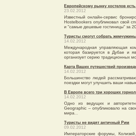
Европейскому рынку хостелов есть
23.02.2012
Известный онлайн-сервис бронир
Hostelbookers опубликовал свой с
и "самые дешевые гостиницы" за 201
Туристы смогут собрать жемчужины
14.02.2012
Международная управляющая ком
которая базируется в Дубае и яв
организует серию традиционных мор
Карта Ваших путешествий произведе
14.02.2012
Большинство людей рассматриваю
поездки могут улучшить ваши навык
В Европе всего три хороших горно
14.02.2012
Одно из ведущих и авторитетне
Geographic – опубликовало на св
мира...
Туристы не видят античный Рим
09.02.2012
Императорские форумы, Колизей