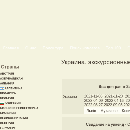
Главная
О нас
Поиск тура
Поиск ночлегов
Топ 100
С
Украина. экскурсионны
Страны
АВСТРИЯ
АЗЕРБАЙДЖАН
АЛБАНИЯ
Два дня рая в З
АРГЕНТИНА
БЕЛАРУСЬ
2021-11-06 2021-11-20 20
Украина
БЕЛЬГИЯ
2022-04-09 2022-04-16 20
БОЛГАРИЯ
2022-08-27 2022-09-03 202
БОСНИЯ И ГЕРЦЕГОВИНА
Львів – Мукачеве – Коси
БРАЗИЛИЯ
ВЕЛИКОБРИТАНИЯ
ВЕНГРИЯ
Свидание на уикенд - 
ГЕРМАНИЯ