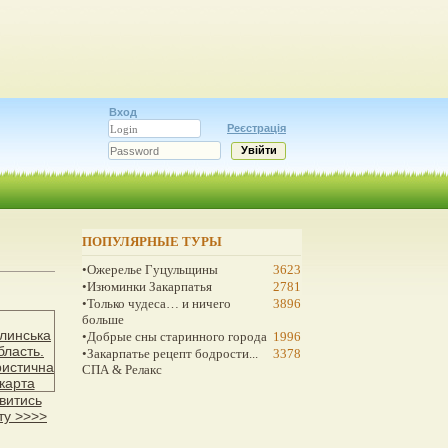
Вход
Реєстрація
ПОПУЛЯРНЫЕ ТУРЫ
•Ожерелье Гуцульщины
3623
•Изюминки Закарпатья
2781
•Только чудеса… и ничего
3896
больше
•Добрые сны старинного города
1996
•Закарпатье рецепт бодрости...
3378
СПА & Релакс
витись
ту >>>>