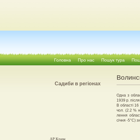
Головна
Про нас
Пошук тура
Пошу
Волинс
Садиби в регіонах
Одна з облас
1939 р. після
В області 16
чол. (2.2 % 
лення облас
січня -5°С) 
АР Крим