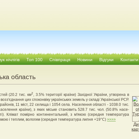
к нічлігів
Топ 100
Співпраця
Новини
Відгуки
Контакти
ька область
2
тей (20.2 тис. км
, 3.5% території країни) Західної України, утворена в
 возз'єднання цих споконвіку українських земель у складі Української РСР.
 районів, 11 міст, 22 селища і 1054 села. Населення області - 1038.0 тис.
населення країни), з яких міське становить 528.7 тис. чол. (50.8% насе­
ті). Клімат помірно континентальний, з м'якою (середня температура
зимою і теплим, вологим (середня температура липня +19°С)
>>>>
Ди
кар