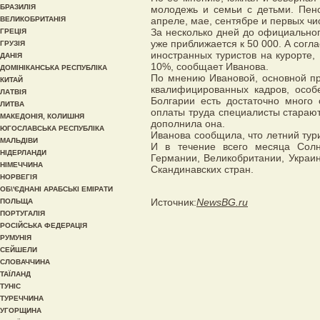
БРАЗИЛІЯ
молодежь и семьи с детьми. Пен
ВЕЛИКОБРИТАНІЯ
апреле, мае, сентябре и первых чи
За несколько дней до официальног
ГРЕЦІЯ
уже приближается к 50 000. А согл
ГРУЗІЯ
иностранных туристов на курорте
ДАНІЯ
10%, сообщает Иванова.
ДОМІНІКАНСЬКА РЕСПУБЛІКА
По мнению Ивановой, основной пр
КИТАЙ
квалифицированных кадров, особ
ЛАТВІЯ
Болгарии есть достаточно много 
ЛИТВА
оплаты труда специалисты старают
МАКЕДОНІЯ, КОЛИШНЯ
дополнила она.
ЮГОСЛАВСЬКА РЕСПУБЛІКА
Иванова сообщила, что летний тури
МАЛЬДІВИ
И в течение всего месяца Солн
НІДЕРЛАНДИ
Германии, Великобритании, Украи
НІМЕЧЧИНА
Скандинавских стран.
НОРВЕГІЯ
ОБ\'ЄДНАНІ АРАБСЬКІ ЕМІРАТИ
Источник:
NewsBG.ru
ПОЛЬЩА
ПОРТУГАЛІЯ
РОСІЙСЬКА ФЕДЕРАЦІЯ
РУМУНІЯ
СЕЙШЕЛИ
СЛОВАЧЧИНА
ТАЇЛАНД
ТУНІС
ТУРЕЧЧИНА
УГОРЩИНА