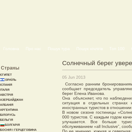
Головна
Про нас
Пошук тура
Пошук нічлігів
Топ 100
Солнечный берег увере
Страны
ЄГИПЕТ
05 Jun 2013
ІЗРАЇЛЬ
Согласно ранним бронированиям
ІСПАНІЯ
сообщает председатель управля
ІТАЛІЯ
берег Елена Иванова.
АВСТРІЯ
Она объясняет, что по наблюдени
АЗЕРБАЙДЖАН
ситуация в отдельных странах
АЛБАНІЯ
иностранных туристов в отношении
АРГЕНТИНА
В новом сезоне гостиницы «Солне
БІЛОРУСЬ
000 туристов. С каждым годом каче
БЕЛЬГІЯ
улучшается. Все больше турис
БОЛГАРІЯ
обслуживанием «аll Inclusive”, соо
БОСНІЯ І ГЕРЦЕГОВИНА
По ее мнению, южная и северная 