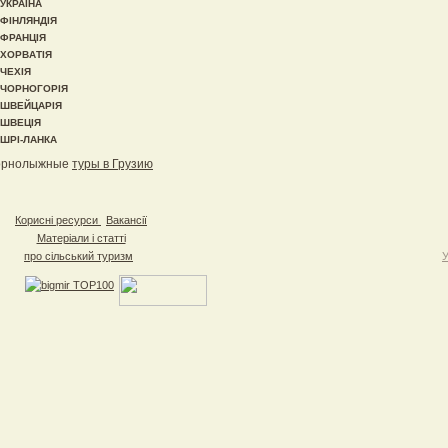
УКРАЇНА
ФІНЛЯНДІЯ
ФРАНЦІЯ
ХОРВАТІЯ
ЧЕХІЯ
ЧОРНОГОРІЯ
ШВЕЙЦАРІЯ
ШВЕЦІЯ
ШРІ-ЛАНКА
орнолыжные
туры в Грузию
Корисні ресурси
Вакансії
Матеріали і статті
про сільський туризм
У