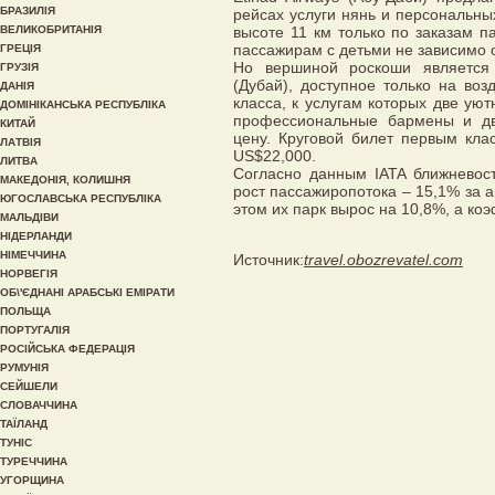
БРАЗИЛІЯ
рейсах услуги нянь и персональны
ВЕЛИКОБРИТАНІЯ
высоте 11 км только по заказам п
пассажирам с детьми не зависимо о
ГРЕЦІЯ
Но вершиной роскоши является 
ГРУЗІЯ
(Дубай), доступное только на во
ДАНІЯ
класса, к услугам которых две уют
ДОМІНІКАНСЬКА РЕСПУБЛІКА
профессиональные бармены и дв
КИТАЙ
цену. Круговой билет первым кла
ЛАТВІЯ
US$22,000.
ЛИТВА
Согласно данным IATA ближневос
МАКЕДОНІЯ, КОЛИШНЯ
рост пассажиропотока – 15,1% за а
ЮГОСЛАВСЬКА РЕСПУБЛІКА
этом их парк вырос на 10,8%, а ко
МАЛЬДІВИ
НІДЕРЛАНДИ
НІМЕЧЧИНА
Источник:
travel.obozrevatel.com
НОРВЕГІЯ
ОБ\'ЄДНАНІ АРАБСЬКІ ЕМІРАТИ
ПОЛЬЩА
ПОРТУГАЛІЯ
РОСІЙСЬКА ФЕДЕРАЦІЯ
РУМУНІЯ
СЕЙШЕЛИ
СЛОВАЧЧИНА
ТАЇЛАНД
ТУНІС
ТУРЕЧЧИНА
УГОРЩИНА