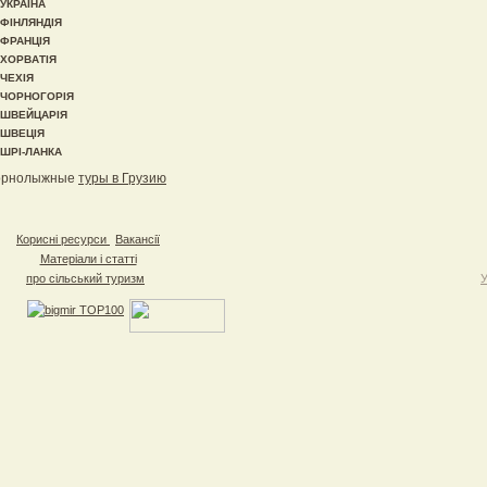
УКРАЇНА
ФІНЛЯНДІЯ
ФРАНЦІЯ
ХОРВАТІЯ
ЧЕХІЯ
ЧОРНОГОРІЯ
ШВЕЙЦАРІЯ
ШВЕЦІЯ
ШРІ-ЛАНКА
орнолыжные
туры в Грузию
Корисні ресурси
Вакансії
Матеріали і статті
про сільський туризм
У