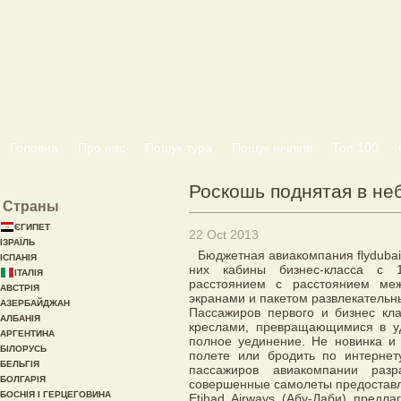
Головна
Про нас
Пошук тура
Пошук нічлігів
Топ 100
Роскошь поднятая в не
Страны
ЄГИПЕТ
22 Oct 2013
ІЗРАЇЛЬ
Бюджетная авиакомпания flydubai
ІСПАНІЯ
них кабины бизнес-класса с 
ІТАЛІЯ
расстоянием с расстоянием ме
АВСТРІЯ
экранами и пакетом развлекательн
АЗЕРБАЙДЖАН
Пассажиров первого и бизнес кл
АЛБАНІЯ
креслами, превращающимися в у
АРГЕНТИНА
полное уединение. Не новинка и
БІЛОРУСЬ
полете или бродить по интернет
БЕЛЬГІЯ
пассажиров авиакомпании раз
БОЛГАРІЯ
совершенные самолеты предоставл
БОСНІЯ І ГЕРЦЕГОВИНА
Etihad Airways (Абу-Даби) предл