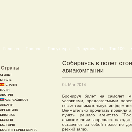
Головна
Про нас
Пошук тура
Пошук нічлігів
Топ 100
Собираясь в полет сто
Страны
авиакомпании
ЄГИПЕТ
ІЗРАЇЛЬ
04 Mar 2014
ІСПАНІЯ
ІТАЛІЯ
АВСТРІЯ
Бронируя билет на самолет, м
АЗЕРБАЙДЖАН
условиями, предлагаемыми перев
АЛБАНІЯ
весьма занимательную информаци
Внимательно прочитать правила а
АРГЕНТИНА
пункты решило агентство "Fox
БІЛОРУСЬ
авиакомпании запрещают находиться
БЕЛЬГІЯ
оставляют за собой право не доп
БОЛГАРІЯ
резкий запах.
БОСНІЯ І ГЕРЦЕГОВИНА