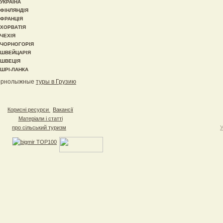
УКРАЇНА
ФІНЛЯНДІЯ
ФРАНЦІЯ
ХОРВАТІЯ
ЧЕХІЯ
ЧОРНОГОРІЯ
ШВЕЙЦАРІЯ
ШВЕЦІЯ
ШРІ-ЛАНКА
орнолыжные
туры в Грузию
Корисні ресурси
Вакансії
Матеріали і статті
про сільський туризм
У