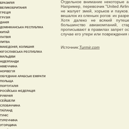
Отдельное внимание некоторые а
БРАЗИЛІЯ
Например, перевозчик "United Airli
ВЕЛИКОБРИТАНІЯ
не жалует змей, хорьков и пауков. 
ГРЕЦІЯ
вешалок из оленьих рогов: их разр
ГРУЗІЯ
Хотя далеко не всякий путеш
ДАНІЯ
большинство авиакомпаний, ста
ДОМІНІКАНСЬКА РЕСПУБЛІКА
прописывают в правилах запрет ос
КИТАЙ
случае его утери или повреждения 
ЛАТВІЯ
ЛИТВА
Источник:
Turmir.com
МАКЕДОНІЯ, КОЛИШНЯ
ЮГОСЛАВСЬКА РЕСПУБЛІКА
МАЛЬДІВИ
НІДЕРЛАНДИ
НІМЕЧЧИНА
НОРВЕГІЯ
ОБ\'ЄДНАНІ АРАБСЬКІ ЕМІРАТИ
ПОЛЬЩА
ПОРТУГАЛІЯ
РОСІЙСЬКА ФЕДЕРАЦІЯ
РУМУНІЯ
СЕЙШЕЛИ
СЛОВАЧЧИНА
ТАЇЛАНД
ТУНІС
ТУРЕЧЧИНА
УГОРЩИНА