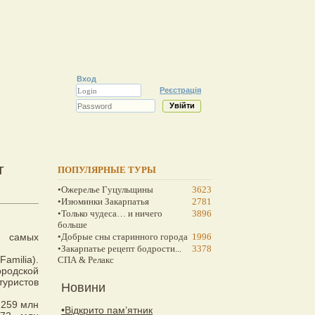
Вход
Реєстрація
т
ПОПУЛЯРНЫЕ ТУРЫ
•Ожерелье Гуцульщины
3623
•Изюминки Закарпатья
2781
•Только чудеса… и ничего
3896
больше
г самых
•Добрые сны старинного города
1996
•Закарпатье рецепт бодрости...
3378
amilia).
СПА & Релакс
ородской
туристов
Новини
,259 млн
•Відкрито пам’ятник