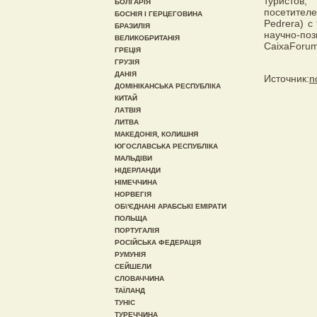
туристов;
БОЛГАРІЯ
посетителе
БОСНІЯ І ГЕРЦЕГОВИНА
Pedrera) с
БРАЗИЛІЯ
научно-по
ВЕЛИКОБРИТАНІЯ
CaixaForum
ГРЕЦІЯ
ГРУЗІЯ
ДАНІЯ
Источник:
n
ДОМІНІКАНСЬКА РЕСПУБЛІКА
КИТАЙ
ЛАТВІЯ
ЛИТВА
МАКЕДОНІЯ, КОЛИШНЯ
ЮГОСЛАВСЬКА РЕСПУБЛІКА
МАЛЬДІВИ
НІДЕРЛАНДИ
НІМЕЧЧИНА
НОРВЕГІЯ
ОБ\'ЄДНАНІ АРАБСЬКІ ЕМІРАТИ
ПОЛЬЩА
ПОРТУГАЛІЯ
РОСІЙСЬКА ФЕДЕРАЦІЯ
РУМУНІЯ
СЕЙШЕЛИ
СЛОВАЧЧИНА
ТАЇЛАНД
ТУНІС
ТУРЕЧЧИНА