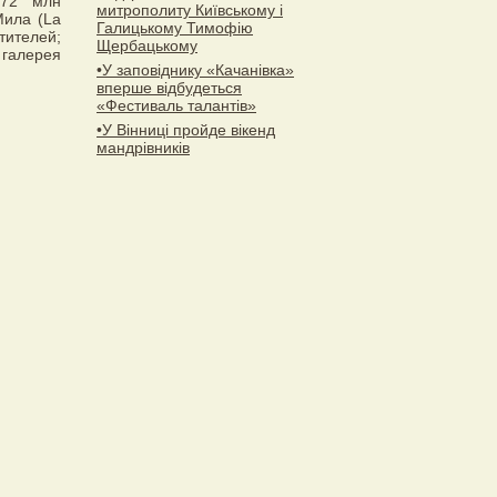
072 млн
митрополиту Київському і
Мила (La
Галицькому Тимофію
тителей;
Щербацькому
 галерея
•У заповіднику «Качанівка»
вперше відбудеться
«Фестиваль талантів»
•У Вінниці пройде вікенд
мандрівників