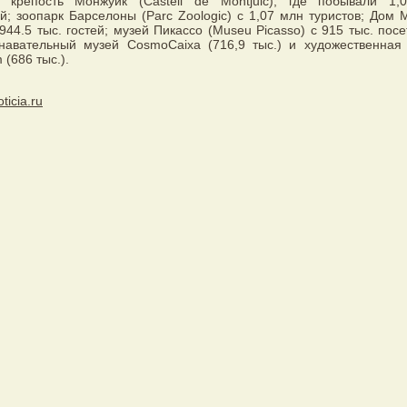
 крепость Монжуик (Castell de Montjuic), где побывали 1,
й; зоопарк Барселоны (Parc Zoologic) с 1,07 млн туристов; Дом 
 944.5 тыс. гостей; музей Пикассо (Museu Picasso) с 915 тыс. посе
знавательный музей CosmoCaixa (716,9 тыс.) и художественная
 (686 тыс.).
oticia.ru