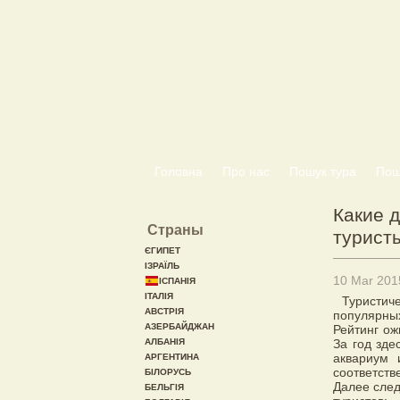
Головна
Про нас
Пошук тура
Пошу
Какие 
Страны
турист
ЄГИПЕТ
ІЗРАЇЛЬ
10 Mar 201
ІСПАНІЯ
ІТАЛІЯ
Туристи
АВСТРІЯ
популярных
АЗЕРБАЙДЖАН
Рейтинг ож
АЛБАНІЯ
За год зде
аквариум 
АРГЕНТИНА
соответств
БІЛОРУСЬ
Далее след
БЕЛЬГІЯ