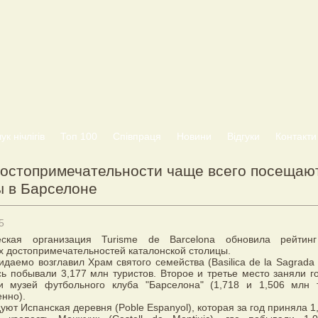
к нічлігів
Топ 100
Співпраця
Новини
Відгуки
Контакти
достопримечательности чаще всего посещаю
ы в Барселоне
5
ческая организация Turisme de Barcelona обновила рейтин
 достопримечательностей каталонской столицы.
идаемо возглавил Храм святого семейства (Basilica de la Sagrada F
сь побывали 3,177 млн туристов. Второе и третье место заняли г
и музей футбольного клуба "Барселона" (1,718 и 1,506 млн 
енно).
уют Испанская деревня (Poble Espanyol), которая за год приняла 1