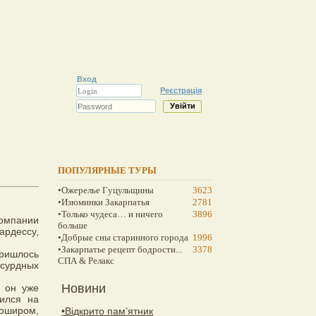
Вход
Реєстрація
ПОПУЛЯРНЫЕ ТУРЫ
•Ожерелье Гуцульщины
3623
•Изюминки Закарпатья
2781
•Только чудеса… и ничего
3896
омпании
больше
ардессу,
•Добрые сны старинного города
1996
•Закарпатье рецепт бодрости...
3378
ришлось
СПА & Релакс
бсурдных
Новини
о он уже
сился на
боширом,
•Відкрито пам’ятник