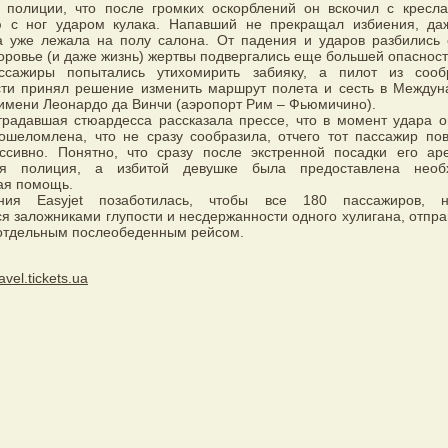
а полиции, что после громких оскорблений он вскочил с кресл
ю с ног ударом кулака. Напавший не прекращал избиения, да
а уже лежала на полу салона. От падения и ударов разбились 
оровье (и даже жизнь) жертвы подвергались еще большей опасност
ссажиры попытались утихомирить забияку, а пилот из сооб
сти принял решение изменить маршрут полета и сесть в Между
имени Леонардо да Винчи (аэропорт Рим – Фьюмичино).
традавшая стюардесса рассказала прессе, что в момент удара 
 ошеломлена, что не сразу сообразила, отчего тот пассажир по
ессивно. Понятно, что сразу после экстренной посадки его ар
кая полиция, а избитой девушке была предоставлена необ
ая помощь.
ания Easyjet позаботилась, чтобы все 180 пассажиров, н
я заложниками глупости и несдержанности одного хулигана, отпра
отдельным послеобеденным рейсом.
ravel.tickets.ua