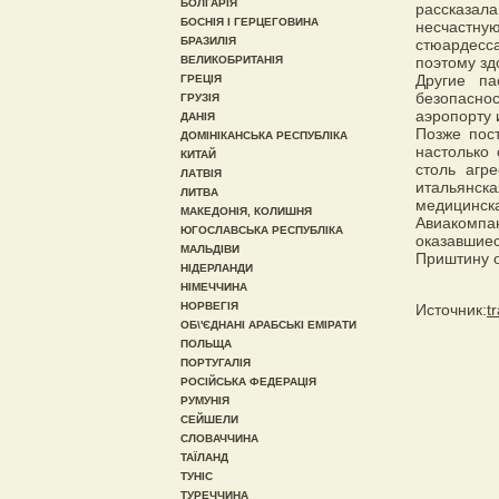
БОЛГАРІЯ
рассказал
БОСНІЯ І ГЕРЦЕГОВИНА
несчастну
БРАЗИЛІЯ
стюардесс
ВЕЛИКОБРИТАНІЯ
поэтому зд
Другие па
ГРЕЦІЯ
безопасно
ГРУЗІЯ
аэропорту 
ДАНІЯ
Позже пос
ДОМІНІКАНСЬКА РЕСПУБЛІКА
настолько
КИТАЙ
столь агр
ЛАТВІЯ
итальянс
ЛИТВА
медицинск
МАКЕДОНІЯ, КОЛИШНЯ
Авиакомп
ЮГОСЛАВСЬКА РЕСПУБЛІКА
оказавшиес
МАЛЬДІВИ
Приштину 
НІДЕРЛАНДИ
НІМЕЧЧИНА
НОРВЕГІЯ
Источник:
t
ОБ\'ЄДНАНІ АРАБСЬКІ ЕМІРАТИ
ПОЛЬЩА
ПОРТУГАЛІЯ
РОСІЙСЬКА ФЕДЕРАЦІЯ
РУМУНІЯ
СЕЙШЕЛИ
СЛОВАЧЧИНА
ТАЇЛАНД
ТУНІС
ТУРЕЧЧИНА