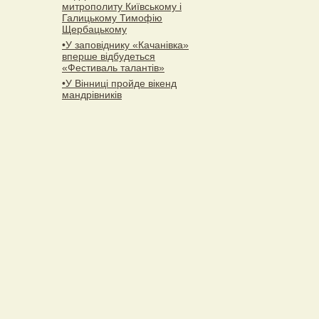
митрополиту Київському і
Галицькому Тимофію
Щербацькому
•У заповіднику «Качанівка»
вперше відбудеться
«Фестиваль талантів»
•У Вінниці пройде вікенд
мандрівників