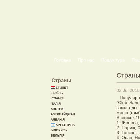
Головна
Про нас
Пошук тура
Пошу
Страны,
Страны
ЄГИПЕТ
02 Jul 2015
ІЗРАЇЛЬ
Популярн
ІСПАНІЯ
"Club San
ІТАЛІЯ
заказ еды 
АВСТРІЯ
меню (гамб
АЗЕРБАЙДЖАН
В список 1
АЛБАНІЯ
1. Женева,
АРГЕНТИНА
2. Париж, 
БІЛОРУСЬ
3. Гонконг 
БЕЛЬГІЯ
4. Осло, Но