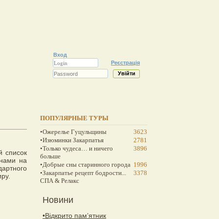
Вход
Реєстрація
ПОПУЛЯРНЫЕ ТУРЫ
•Ожерелье Гуцульщины
3623
•Изюминки Закарпатья
2781
•Только чудеса… и ничего
3896
й список
больше
енами на
•Добрые сны старинного города
1996
дартного
•Закарпатье рецепт бодрости...
3378
иру.
СПА & Релакс
Новини
•Відкрито пам’ятник