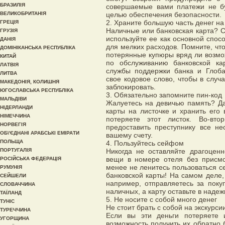
БРАЗИЛІЯ
совершаемые вами платежи не бу
ВЕЛИКОБРИТАНІЯ
целью обеспечения безопасности.
2. Храните большую часть денег на
ГРЕЦІЯ
Наличные или банковская карта? С
ГРУЗІЯ
используйте ее как основной спос
ДАНІЯ
для мелких расходов. Помните, что
ДОМІНІКАНСЬКА РЕСПУБЛІКА
потерянные купюры вряд ли возмо
КИТАЙ
по обслуживанию банковской ка
ЛАТВІЯ
службы поддержки банка и Глоба
ЛИТВА
свое кодовое слово, чтобы в слу
МАКЕДОНІЯ, КОЛИШНЯ
заблокировать.
ЮГОСЛАВСЬКА РЕСПУБЛІКА
3. Обязательно запомните пин-код
МАЛЬДІВИ
Жалуетесь на девичью память? Да
НІДЕРЛАНДИ
карты на листочке и хранить его
НІМЕЧЧИНА
потеряете этот листок. Во-вт
НОРВЕГІЯ
предоставить преступнику все н
ОБ\'ЄДНАНІ АРАБСЬКІ ЕМІРАТИ
вашему счету.
ПОЛЬЩА
4. Пользуйтесь сейфом
ПОРТУГАЛІЯ
Никогда не оставляйте драгоценн
вещи в номере отеля без присмо
РОСІЙСЬКА ФЕДЕРАЦІЯ
менее не ленитесь пользоваться с
РУМУНІЯ
банковской карты! На самом деле,
СЕЙШЕЛИ
например, отправляетесь за поку
СЛОВАЧЧИНА
наличных, а карту оставьте в надеж
ТАЇЛАНД
5. Не носите с собой много денег
ТУНІС
Не стоит брать с собой на экскурс
ТУРЕЧЧИНА
Если вы эти деньги потеряете 
УГОРЩИНА
возможность получить их обратно б