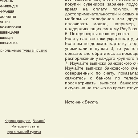
УКРАЇНА
покупки сувениров заранее подг
ФІНЛЯНДІЯ
время на оплату покупок, л
ФРАНЦІЯ
достопримечательностей и отдых н
ХОРВАТІЯ
мобильных телефонов или други
ЧЕХІЯ
оплачивать можно, например,
ЧОРНОГОРІЯ
поддерживающих систему PayPass
ШВЕЙЦАРІЯ
6. Потеря карты не конец света
ШВЕЦІЯ
Если у вас все-таки украли карту, 
Если вы не держите карточку в о
ШРІ-ЛАНКА
упоминали в пункте 3, то уж точ
орнолыжные
туры в Грузию
обязательно обратитесь за помощь
распоряжении у каждого крупного п
7. Изучайте выписки банковского сч
Изучайте выписки банковского сч
совершенных по счету, показала
свяжитесь с банком по телефо
просматривать выписки банковс
актуальна не только во время отпус
Источник:
Вести
Корисні ресурси
Вакансії
Матеріали і статті
про сільський туризм
У