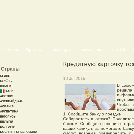
Головна
Про нас
Пошук тура
Пошук нічлігів
Топ 100
Кредитную карточку тож
Страны
ЄГИПЕТ
13 Jul 2015
ІЗРАЇЛЬ
В самом
ІСПАНІЯ
решил
ІТАЛІЯ
информа
АВСТРІЯ
спутник
АЗЕРБАЙДЖАН
Чтобы н
АЛБАНІЯ
простым
АРГЕНТИНА
1. Сообщите банку о поездке
БІЛОРУСЬ
Собираетесь в отпуск? Поделитес
БЕЛЬГІЯ
банком. Сообщая сведения о стран
БОЛГАРІЯ
ваших каникул, вы помогаете банку
БОСНІЯ І ГЕРЦЕГОВИНА
смогут вовремя предупредить о 