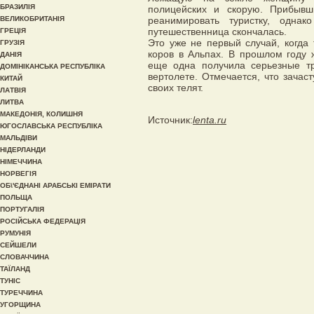
БРАЗИЛІЯ
полицейских и скорую. Прибывш
ВЕЛИКОБРИТАНІЯ
реанимировать туристку, одна
путешественница скончалась.
ГРЕЦІЯ
Это уже не первый случай, когда
ГРУЗІЯ
коров в Альпах. В прошлом году 
ДАНІЯ
еще одна получила серьезные т
ДОМІНІКАНСЬКА РЕСПУБЛІКА
вертолете. Отмечается, что зача
КИТАЙ
своих телят.
ЛАТВІЯ
ЛИТВА
МАКЕДОНІЯ, КОЛИШНЯ
Источник:
lenta.ru
ЮГОСЛАВСЬКА РЕСПУБЛІКА
МАЛЬДІВИ
НІДЕРЛАНДИ
НІМЕЧЧИНА
НОРВЕГІЯ
ОБ\'ЄДНАНІ АРАБСЬКІ ЕМІРАТИ
ПОЛЬЩА
ПОРТУГАЛІЯ
РОСІЙСЬКА ФЕДЕРАЦІЯ
РУМУНІЯ
СЕЙШЕЛИ
СЛОВАЧЧИНА
ТАЇЛАНД
ТУНІС
ТУРЕЧЧИНА
УГОРЩИНА