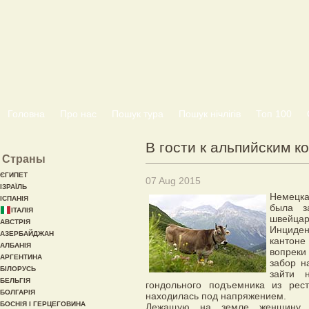
Головна
Про нас
Пошук тура
Пошук нічлігів
Топ 100
В гости к альпийским к
Страны
ЄГИПЕТ
07 Aug 2015
ІЗРАЇЛЬ
Немецка
ІСПАНІЯ
была з
ІТАЛІЯ
швейцар
АВСТРІЯ
Инциде
АЗЕРБАЙДЖАН
кантоне
АЛБАНІЯ
вопрек
АРГЕНТИНА
забор н
БІЛОРУСЬ
зайти 
БЕЛЬГІЯ
гондольного подъемника из рес
БОЛГАРІЯ
находилась под напряжением.
БОСНІЯ І ГЕРЦЕГОВИНА
Лежащую на земле женщину о