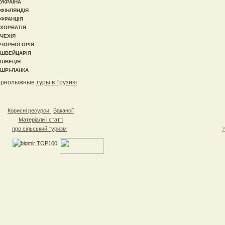
УКРАЇНА
ФІНЛЯНДІЯ
ФРАНЦІЯ
ХОРВАТІЯ
ЧЕХІЯ
ЧОРНОГОРІЯ
ШВЕЙЦАРІЯ
ШВЕЦІЯ
ШРІ-ЛАНКА
орнолыжные
туры в Грузию
Корисні ресурси
Вакансії
Матеріали і статті
про сільський туризм
У