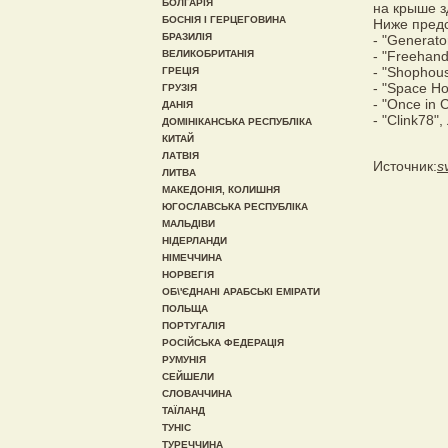
БОЛГАРІЯ
на крыше з
БОСНІЯ І ГЕРЦЕГОВИНА
Ниже предс
БРАЗИЛІЯ
- "Generato
ВЕЛИКОБРИТАНІЯ
- "Freehan
- "Shophous
ГРЕЦІЯ
- "Space Ho
ГРУЗІЯ
- "Once in
ДАНІЯ
- "Clink78"
ДОМІНІКАНСЬКА РЕСПУБЛІКА
КИТАЙ
ЛАТВІЯ
Источник:
s
ЛИТВА
МАКЕДОНІЯ, КОЛИШНЯ
ЮГОСЛАВСЬКА РЕСПУБЛІКА
МАЛЬДІВИ
НІДЕРЛАНДИ
НІМЕЧЧИНА
НОРВЕГІЯ
ОБ\'ЄДНАНІ АРАБСЬКІ ЕМІРАТИ
ПОЛЬЩА
ПОРТУГАЛІЯ
РОСІЙСЬКА ФЕДЕРАЦІЯ
РУМУНІЯ
СЕЙШЕЛИ
СЛОВАЧЧИНА
ТАЇЛАНД
ТУНІС
ТУРЕЧЧИНА