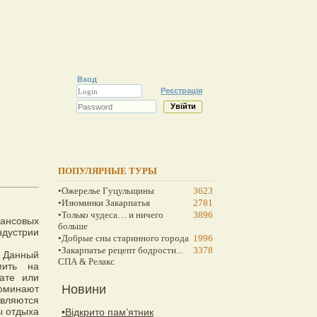
Вход
Реєстрація
ПОПУЛЯРНЫЕ ТУРЫ
•Ожерелье Гуцульщины
3623
•Изюминки Закарпатья
2781
•Только чудеса… и ничего
3896
нансовых
больше
ндустрии
•Добрые сны старинного города
1996
•Закарпатье рецепт бодрости...
3378
. Данный
СПА & Релакс
мить на
ате или
Новини
оминают
вляются
ы отдыха
•Відкрито пам’ятник