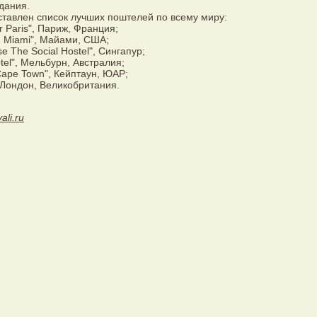
дания.
тавлен список лучших поштелей по всему миру:
r Paris", Париж, Франция;
d Miami", Майами, США;
e The Social Hostel", Сингапур;
tel", Мельбурн, Австралия;
 Cape Town", Кейптаун, ЮАР;
, Лондон, Великобритания.
vali.ru