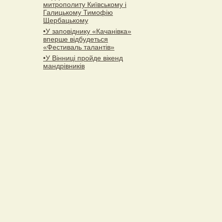
митрополиту Київському і
Галицькому Тимофію
Щербацькому
•У заповіднику «Качанівка»
вперше відбудеться
«Фестиваль талантів»
•У Вінниці пройде вікенд
мандрівників