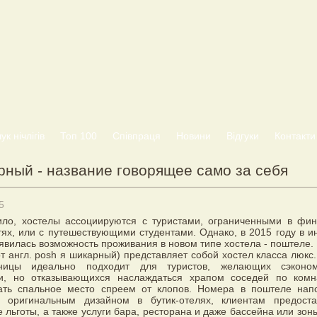
к нічлігів
Топ 100
Співпраця
Новини
Відгуки
Контакти
рный - название говорящее само за себя
5
ило, хостелы ассоциируются с туристами, ограниченными в фи
ях, или с путешествующими студентами. Однако, в 2015 году в и
явилась возможность проживания в новом типе хостела - поштеле.
т англ. posh я шикарный) представляет собой хостел класса люкс
иницы идеально подходит для туристов, желающих сэконо
и, но отказывающихся наслаждаться храпом соседей по комн
ать спальное место спреем от клопов. Номера в поштеле нап
 оригинальным дизайном в бутик-отелях, клиентам предоста
 льготы, а также услуги бара, ресторана и даже бассейна или зон