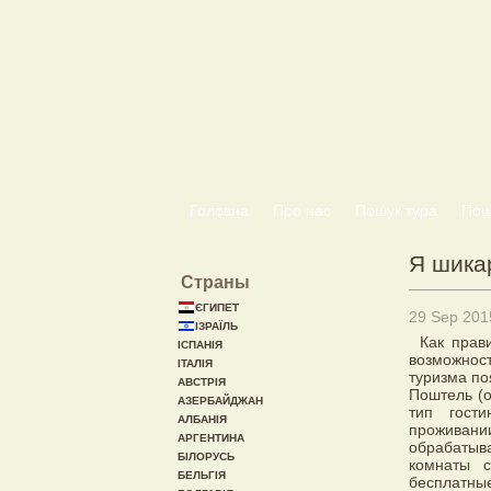
Головна
Про нас
Пошук тура
Пошу
Я шика
Страны
ЄГИПЕТ
29 Sep 201
ІЗРАЇЛЬ
Как прав
ІСПАНІЯ
возможност
ІТАЛІЯ
туризма по
АВСТРІЯ
Поштель (о
АЗЕРБАЙДЖАН
тип гост
АЛБАНІЯ
проживани
АРГЕНТИНА
обрабатыв
БІЛОРУСЬ
комнаты с
БЕЛЬГІЯ
бесплатные