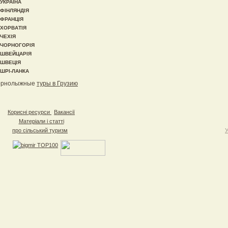
УКРАЇНА
ФІНЛЯНДІЯ
ФРАНЦІЯ
ХОРВАТІЯ
ЧЕХІЯ
ЧОРНОГОРІЯ
ШВЕЙЦАРІЯ
ШВЕЦІЯ
ШРІ-ЛАНКА
орнолыжные
туры в Грузию
Корисні ресурси
Вакансії
Матеріали і статті
про сільський туризм
У