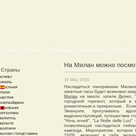
Головна
Про нас
Пошук тура
Пошук нічлігів
Топ 100
На Милан можно посмот
Страны
ЄГИПЕТ
18 May 2016
ІЗРАЇЛЬ
Насладиться панорамами Милана
ІСПАНІЯ
закатные часы будет возможно каж
ІТАЛІЯ
Милан
на закате: шпили Дуомо, 
АВСТРІЯ
городской горизонт, который в
АЗЕРБАЙДЖАН
романтичным и прекрасным... Есл
АЛБАНІЯ
Эмануэле, прогуливаясь вд
АРГЕНТИНА
видеоинсталляций, путешествие с
БІЛОРУСЬ
"Ночь огней", "La Notte delle Luci
БЕЛЬГІЯ
позволяющая насладиться пейза
БОЛГАРІЯ
навсегда. Мероприятие, которое 
БОСНІЯ І ГЕРЦЕГОВИНА
15/05, включает в себя экску