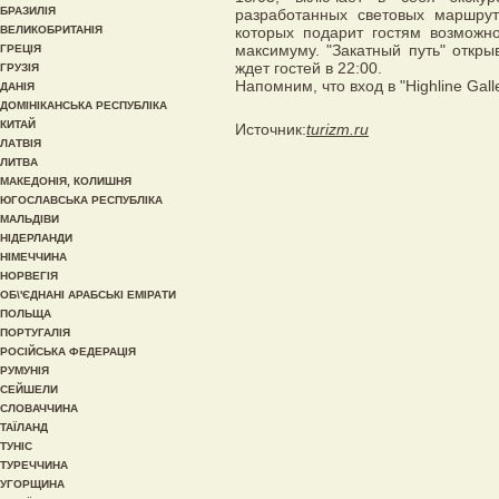
БРАЗИЛІЯ
разработанных световых маршруто
ВЕЛИКОБРИТАНІЯ
которых подарит гостям возможн
максимуму. "Закатный путь" открыв
ГРЕЦІЯ
ждет гостей в 22:00.
ГРУЗІЯ
Напомним, что вход в "Highline Gall
ДАНІЯ
ДОМІНІКАНСЬКА РЕСПУБЛІКА
КИТАЙ
Источник:
turizm.ru
ЛАТВІЯ
ЛИТВА
МАКЕДОНІЯ, КОЛИШНЯ
ЮГОСЛАВСЬКА РЕСПУБЛІКА
МАЛЬДІВИ
НІДЕРЛАНДИ
НІМЕЧЧИНА
НОРВЕГІЯ
ОБ\'ЄДНАНІ АРАБСЬКІ ЕМІРАТИ
ПОЛЬЩА
ПОРТУГАЛІЯ
РОСІЙСЬКА ФЕДЕРАЦІЯ
РУМУНІЯ
СЕЙШЕЛИ
СЛОВАЧЧИНА
ТАЇЛАНД
ТУНІС
ТУРЕЧЧИНА
УГОРЩИНА