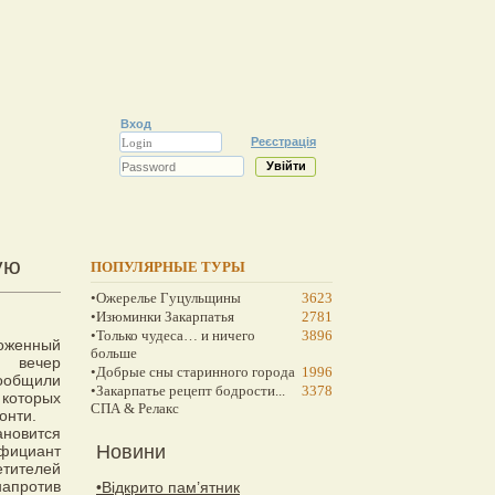
Вход
Реєстрація
ую
ПОПУЛЯРНЫЕ ТУРЫ
•Ожерелье Гуцульщины
3623
•Изюминки Закарпатья
2781
•Только чудеса… и ничего
3896
ложенный
больше
 вечер
•Добрые сны старинного города
1996
ообщили
•Закарпатье рецепт бодрости...
3378
которых
СПА & Релакс
онти.
новится
Новини
официант
етителей
напротив
•Відкрито пам’ятник