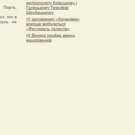
митрополиту Київському і
 Порта,
Галицькому Тимофію
Щербацькому
т, что в
•У заповіднику «Качанівка»
руль не
вперше відбудеться
«Фестиваль талантів»
•У Вінниці пройде вікенд
мандрівників