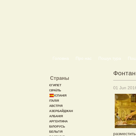
Головна
Про нас
Пошук тура
Пошу
Фонтан
Страны
ЄГИПЕТ
01 Jun 201
ІЗРАЇЛЬ
ІСПАНІЯ
ІТАЛІЯ
АВСТРІЯ
АЗЕРБАЙДЖАН
АЛБАНІЯ
АРГЕНТИНА
БІЛОРУСЬ
БЕЛЬГІЯ
разместить