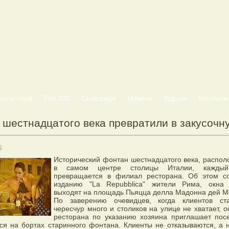
к нічлігів
Топ 100
Співпраця
Новини
Відгуки
Контакти
 шестнадцатого века превратили в закусочн
6
Исторический фонтан шестнадцатого века, распо
в самом центре столицы Италии, каждый
превращается в филиал ресторана. Об этом с
изданию "La Repubblica" жители Рима, окна 
выходят на площадь Пьяцца делла Мадонна дей М
По заверению очевидцев, когда клиентов ста
чересчур много и столиков на улице не хватает, 
ресторана по указанию хозяина приглашает пос
ся на бортах старинного фонтана. Клиенты не отказываются, а 