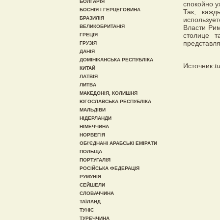
БОЛГАРІЯ
спокойно у
БОСНІЯ І ГЕРЦЕГОВИНА
Так, кажд
БРАЗИЛІЯ
использует
ВЕЛИКОБРИТАНІЯ
Власти Рим
столице т
ГРЕЦІЯ
представл
ГРУЗІЯ
ДАНІЯ
ДОМІНІКАНСЬКА РЕСПУБЛІКА
Источник:
t
КИТАЙ
ЛАТВІЯ
ЛИТВА
МАКЕДОНІЯ, КОЛИШНЯ
ЮГОСЛАВСЬКА РЕСПУБЛІКА
МАЛЬДІВИ
НІДЕРЛАНДИ
НІМЕЧЧИНА
НОРВЕГІЯ
ОБ\'ЄДНАНІ АРАБСЬКІ ЕМІРАТИ
ПОЛЬЩА
ПОРТУГАЛІЯ
РОСІЙСЬКА ФЕДЕРАЦІЯ
РУМУНІЯ
СЕЙШЕЛИ
СЛОВАЧЧИНА
ТАЇЛАНД
ТУНІС
ТУРЕЧЧИНА