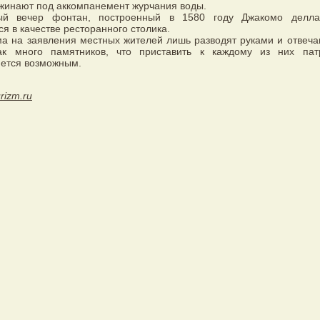
жинают под аккомпанемент журчания воды.
ый вечер фонтан, построенный в 1580 году Джакомо делла
ся в качестве ресторанного столика.
а на заявления местных жителей лишь разводят руками и отвечаю
ак много памятников, что приставить к каждому из них пат
яется возможным.
urizm.ru