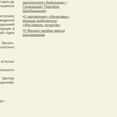
 крок до
митрополиту Київському і
ільшення
Галицькому Тимофію
Щербацькому
иступило
•У заповіднику «Качанівка»
оведення
вперше відбудеться
ціальний
«Фестиваль талантів»
Борщик в
•У Вінниці пройде вікенд
рій «Ідея
мандрівників
 багато-
ологічно
в м’ясних
льського
й Центру
дяників,
ір».