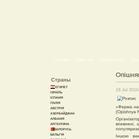
Головна
Про нас
Пошук тура
Пошу
Опішня
Страны
ЄГИПЕТ
18 Jul 2016
ІЗРАЇЛЬ
ІСПАНІЯ
ІТАЛІЯ
«Ферма нат
АВСТРІЯ
(Opishnya N
АЗЕРБАЙДЖАН
Організат
АЛБАНІЯ
впевнені, 
АРГЕНТИНА
популяриза
БІЛОРУСЬ
БЕЛЬГІЯ
Іншою ва