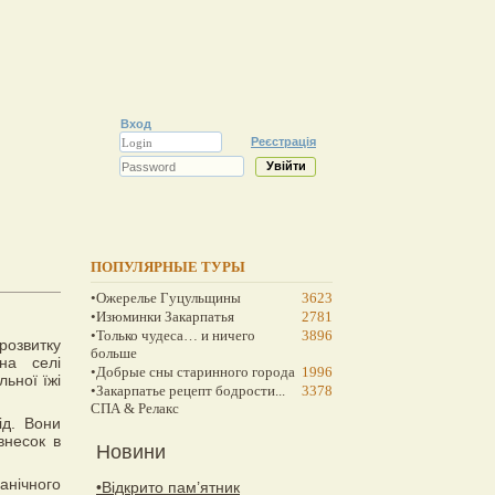
Вход
Реєстрація
ПОПУЛЯРНЫЕ ТУРЫ
•Ожерелье Гуцульщины
3623
•Изюминки Закарпатья
2781
•Только чудеса… и ничего
3896
розвитку
больше
 на селі
•Добрые сны старинного города
1996
ьної їжі
•Закарпатье рецепт бодрости...
3378
СПА & Релакс
ід. Вони
внесок в
Новини
нічного
•Відкрито пам’ятник