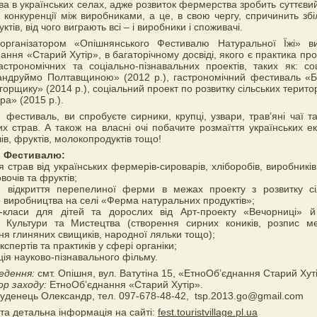
ва в українських селах, адже розвиток фермерства зробить суттєвий
 конкуренції між виробниками, а це, в свою чергу, спричинить зб
уктів, від чого виграють всі – і виробники і споживачі.
організатором «Опішнянського Фестивалю Натуральної Їжі» в
ання «Старий Хутір», в багаторічному досвіді, якого є практика пр
астрономічних та соціально-пізнавальних проектів, таких як: со
андруймо Полтавщиною» (2012 р.), гастрономічний фестиваль «
орщику» (2014 р.), соціальний проект по розвитку сільських терито
ра» (2015 р.).
 фестиваль, ви спробуєте сирники, крупці, узвари, трав’яні чаї та
их страв. А також на власні очі побачите розмаїття українських ек
ів, фруктів, молокопродуктів тощо!
і Фестивалю:
я страв від українських фермерів-сироварів, хліборобів, виробникі
овочів та фруктів;
е відкриття перепелиної ферми в межах проекту з розвитку сі
о виробництва на селі «Ферма натуральних продуктів»;
-класи для дітей та дорослих від Арт-проекту «Вечорниці» 
ї Культури та Мистецтва (створення сирних коників, розпис ме
ня глиняних свищиків, народної ляльки тощо);
кспертів та практиків у сфері органіки;
ція науково-пізнавального фільму.
едення:
смт. Опішня, вул. Ватутіна 15, «ЕтноОб’єднання Старий Хут
р заходу:
ЕтноОб’єднання «Старий Хутір».
уденець Олександр, тел. 097-678-48-42, tsp.2013.go@gmail.com
 та детальна інформація на сайті:
fest.touristvillage.pl.ua