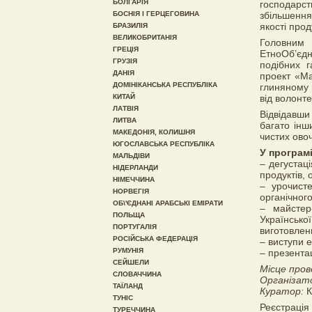
БОЛГАРІЯ
господарст
БОСНІЯ І ГЕРЦЕГОВИНА
збільшення
якості прод
БРАЗИЛІЯ
ВЕЛИКОБРИТАНІЯ
Головним 
ГРЕЦІЯ
ЕтноОб’єдн
ГРУЗІЯ
подібних г
ДАНІЯ
проект «М
ДОМІНІКАНСЬКА РЕСПУБЛІКА
глиняному г
КИТАЙ
від волонте
ЛАТВІЯ
Відвідавши
ЛИТВА
багато інш
МАКЕДОНІЯ, КОЛИШНЯ
чистих овоч
ЮГОСЛАВСЬКА РЕСПУБЛІКА
У програм
МАЛЬДІВИ
– дегустаці
НІДЕРЛАНДИ
продуктів, 
НІМЕЧЧИНА
– урочист
НОРВЕГІЯ
органічног
ОБ\'ЄДНАНІ АРАБСЬКІ ЕМІРАТИ
– майстер
ПОЛЬЩА
Українсько
ПОРТУГАЛІЯ
виготовлен
РОСІЙСЬКА ФЕДЕРАЦІЯ
– виступи е
РУМУНІЯ
– презента
СЕЙШЕЛИ
Місце пров
СЛОВАЧЧИНА
Організато
ТАЇЛАНД
Куратор:
К
ТУНІС
Реєстрація
ТУРЕЧЧИНА