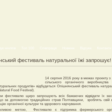
к нічлігів
Топ 100
Співпраця
Новини
Відгуки
Контакти
нський фестиваль натуральної їжі запрошує!
14 серпня 2016 року в межах проекту з 
сільського органічного виробництва
уральних продуктів» відбудеться Опішнянський фестиваль натурал
atural Food Festival).
ори фестивалю щиро запрошують всіх бажаючих відвідати їх зах
що за допомогою традиційних страв Полтавщини, зроблять свій 
цію органічної культури та здорового харчування.
жливою метою, Фестивалю є підтримка фермерського орга