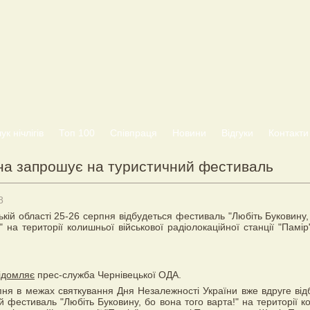
к нічлігів
Топ 100
Співпраця
Новини
Відгуки
Контакти
на запрошує на туристичний фестиваль
8
ькій області 25-26 серпня відбудеться фестиваль "Любіть Буковину,
" на території колишньої військової радіолокаційної станції "Памір
ідомляє
прес-служба Чернівецької ОДА.
пня в межах святкування Дня Незалежності України вже вдруге від
й фестиваль "Любіть Буковину, бо вона того варта!" на території к