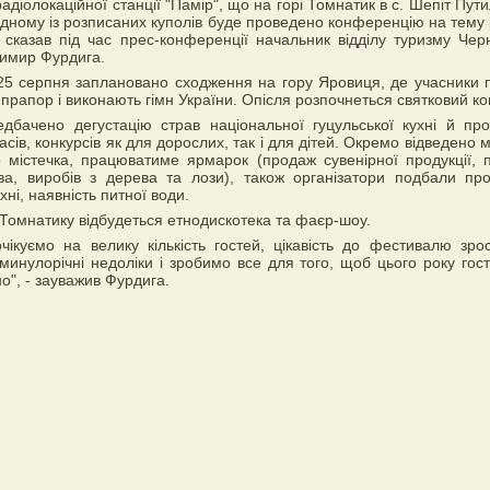
радіолокаційної станції "Памір", що на горі Томнатик в с. Шепіт Пут
одному із розписаних куполів буде проведено конференцію на тему 
- сказав під час прес-конференції начальник відділу туризму Черн
имир Фурдига.
 25 серпня заплановано сходження на гору Яровиця, де учасники п
прапор і виконають гімн України. Опісля розпочнеться святковий ко
дбачено дегустацію страв національної гуцульської кухні й пр
сів, конкурсів як для дорослих, так і для дітей. Окремо відведено 
 містечка, працюватиме ярмарок (продаж сувенірної продукції, п
ва, виробів з дерева та лози), також організатори подбали пр
хні, наявність питної води.
 Томнатику відбудеться етнодискотека та фаєр-шоу.
очікуємо на велику кількість гостей, цікавість до фестивалю зро
минулорічні недоліки і зробимо все для того, щоб цього року гос
о", - зауважив Фурдига.