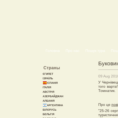
Головна
Про нас
Пошук тура
Пошу
Букови
Страны
ЄГИПЕТ
09 Aug 201
ІЗРАЇЛЬ
У Чернівец
ІСПАНІЯ
того варта!
ІТАЛІЯ
Томнатик.
АВСТРІЯ
АЗЕРБАЙДЖАН
АЛБАНІЯ
Про це
пов
АРГЕНТИНА
БІЛОРУСЬ
"25-26 сер
БЕЛЬГІЯ
туристични