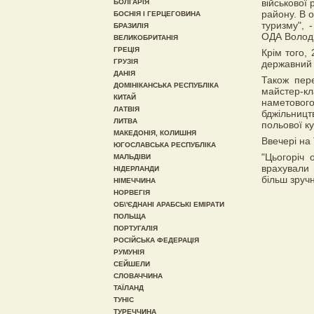
військової 
БОЛГАРІЯ
району. В 
БОСНІЯ І ГЕРЦЕГОВИНА
туризму", 
БРАЗИЛІЯ
ОДА Волод
ВЕЛИКОБРИТАНІЯ
ГРЕЦІЯ
Крім того,
ГРУЗІЯ
державний 
ДАНІЯ
Також пере
ДОМІНІКАНСЬКА РЕСПУБЛІКА
майстер-кла
КИТАЙ
наметового
ЛАТВІЯ
бджільницт
ЛИТВА
польової ку
МАКЕДОНІЯ, КОЛИШНЯ
Ввечері на
ЮГОСЛАВСЬКА РЕСПУБЛІКА
"Цьогоріч 
МАЛЬДІВИ
врахували 
НІДЕРЛАНДИ
більш зручн
НІМЕЧЧИНА
НОРВЕГІЯ
ОБ\'ЄДНАНІ АРАБСЬКІ ЕМІРАТИ
ПОЛЬЩА
ПОРТУГАЛІЯ
РОСІЙСЬКА ФЕДЕРАЦІЯ
РУМУНІЯ
СЕЙШЕЛИ
СЛОВАЧЧИНА
ТАЇЛАНД
ТУНІС
ТУРЕЧЧИНА