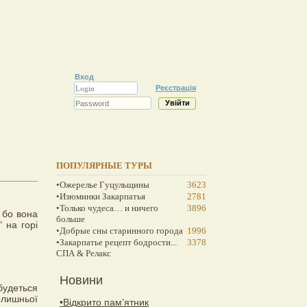
Вход
Реєстрація
ПОПУЛЯРНЫЕ ТУРЫ
•Ожерелье Гуцульщины
3623
•Изюминки Закарпатья
2781
•Только чудеса… и ничего
3896
 бо вона
больше
" на горі
•Добрые сны старинного города
1996
•Закарпатье рецепт бодрости...
3378
СПА & Релакс
Новини
будеться
олишньої
•Відкрито пам’ятник