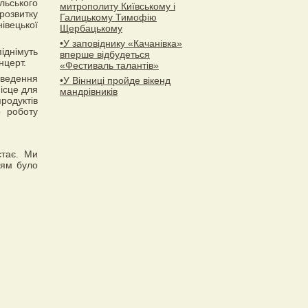
ильського
митрополиту Київському і
розвитку
Галицькому Тимофію
івецької
Щербацькому
•У заповіднику «Качанівка»
іднімуть
вперше відбудеться
нцерт.
«Фестиваль талантів»
оведення
•У Вінниці пройде вікенд
місце для
мандрівників
родуктів
о роботу
стає. Ми
тям було