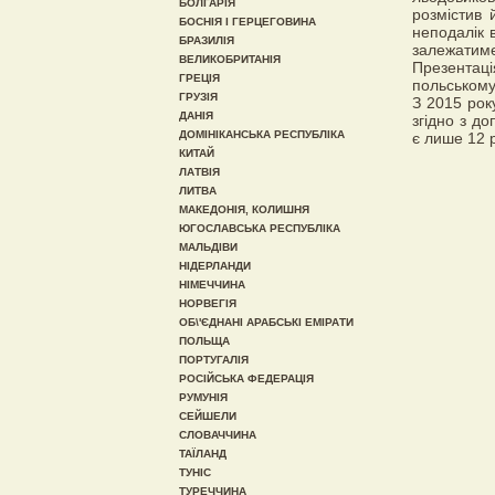
БОЛГАРІЯ
розмістив 
БОСНІЯ І ГЕРЦЕГОВИНА
неподалік 
БРАЗИЛІЯ
залежатиме
ВЕЛИКОБРИТАНІЯ
Презентаці
ГРЕЦІЯ
польському
ГРУЗІЯ
З 2015 рок
ДАНІЯ
згідно з д
ДОМІНІКАНСЬКА РЕСПУБЛІКА
є лише 12 р
КИТАЙ
ЛАТВІЯ
ЛИТВА
МАКЕДОНІЯ, КОЛИШНЯ
ЮГОСЛАВСЬКА РЕСПУБЛІКА
МАЛЬДІВИ
НІДЕРЛАНДИ
НІМЕЧЧИНА
НОРВЕГІЯ
ОБ\'ЄДНАНІ АРАБСЬКІ ЕМІРАТИ
ПОЛЬЩА
ПОРТУГАЛІЯ
РОСІЙСЬКА ФЕДЕРАЦІЯ
РУМУНІЯ
СЕЙШЕЛИ
СЛОВАЧЧИНА
ТАЇЛАНД
ТУНІС
ТУРЕЧЧИНА