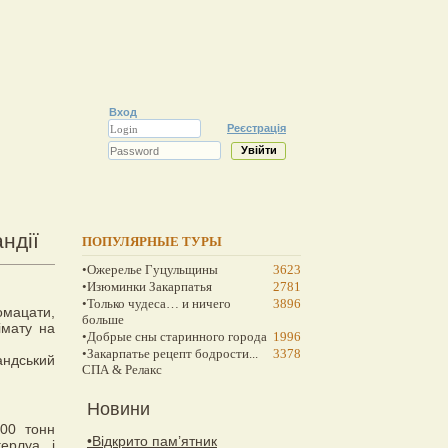
Вход
Реєстрація
ндії
ПОПУЛЯРНЫЕ ТУРЫ
•Ожерелье Гуцульщины
3623
•Изюминки Закарпатья
2781
•Только чудеса… и ничего
3896
омацати,
больше
імату на
•Добрые сны старинного города
1996
•Закарпатье рецепт бодрости...
3378
андський
СПА & Релакс
Новини
100 тонн
•Відкрито пам’ятник
ерлуа, і