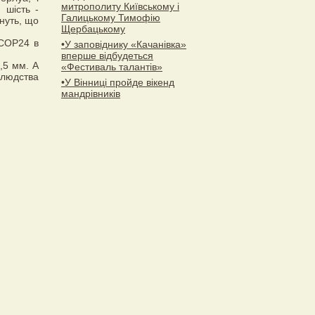
митрополиту Київському і
 шість -
Галицькому Тимофію
нуть, що
Щербацькому
 COP24 в
•У заповіднику «Качанівка»
вперше відбудеться
,5 мм. А
«Фестиваль талантів»
 людства
•У Вінниці пройде вікенд
мандрівників