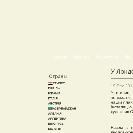
Головна
Про нас
Пошук тура
Пошу
У Лондо
Страны
ЄГИПЕТ
19 Dec 201
ІЗРАЇЛЬ
У столиці 
ІСПАНІЯ
понюхати, 
ІТАЛІЯ
нашій плане
АВСТРІЯ
Інсталяцію
АЗЕРБАЙДЖАН
художник 
АЛБАНІЯ
АРГЕНТИНА
БІЛОРУСЬ
Разом із 
БЕЛЬГІЯ
льодовиков