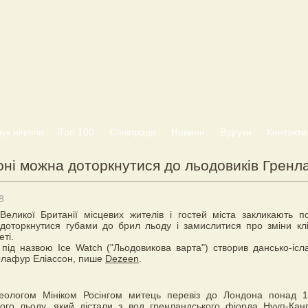
к нічлігів
Топ 100
Співпраця
Новини
Відгуки
Контакти
ні можна доторкнутися до льодовиків Гренла
8
Великої Британії місцевих жителів і гостей міста закликають п
доторкнутися губами до брил льоду і замислитися про зміни кл
ті.
 під назвою Ice Watch ("Льодовикова варта") створив дансько-ісл
Олафур Еліассон, пише
Dezeen
.
геологом Мініком Росінгом митець перевіз до Лондона понад 
ого льоду, який дістали з вод гренландського фіорда Нууп-Канг