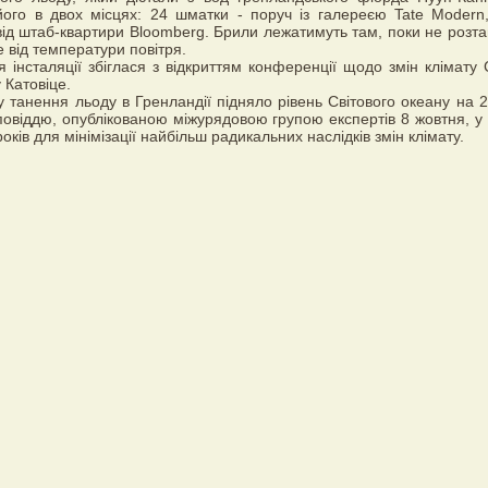
його в двох місцях: 24 шматки - поруч із галереєю Tate Modern,
від штаб-квартири Bloomberg. Брили лежатимуть там, поки не розта
 від температури повітря.
я інсталяції збіглася з відкриттям конференції щодо змін клімату
 Катовіце.
у танення льоду в Гренландії підняло рівень Світового океану на 2
оповіддю, опублікованою міжурядовою групою експертів 8 жовтня, у
оків для мінімізації найбільш радикальних наслідків змін клімату.