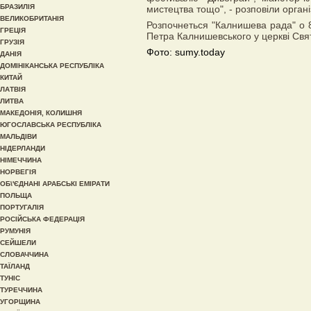
БРАЗИЛІЯ
мистецтва тощо", - розповіли органі
ВЕЛИКОБРИТАНІЯ
Розпочнеться "Калнишева рада" о 
ГРЕЦІЯ
Петра Калнишевського у церкві Свят
ГРУЗІЯ
Фото: sumy.today
ДАНІЯ
ДОМІНІКАНСЬКА РЕСПУБЛІКА
КИТАЙ
ЛАТВІЯ
ЛИТВА
МАКЕДОНІЯ, КОЛИШНЯ
ЮГОСЛАВСЬКА РЕСПУБЛІКА
МАЛЬДІВИ
НІДЕРЛАНДИ
НІМЕЧЧИНА
НОРВЕГІЯ
ОБ\'ЄДНАНІ АРАБСЬКІ ЕМІРАТИ
ПОЛЬЩА
ПОРТУГАЛІЯ
РОСІЙСЬКА ФЕДЕРАЦІЯ
РУМУНІЯ
СЕЙШЕЛИ
СЛОВАЧЧИНА
ТАЇЛАНД
ТУНІС
ТУРЕЧЧИНА
УГОРЩИНА