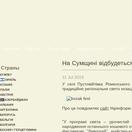
Головна
Про нас
Пошук тура
Пошук нічлігів
Топ 100
На Сумщині відбудеться
Страны
ЄГИПЕТ
11 Jul 2019
ІЗРАЇЛЬ
У селі Пустовійтівка Роменськог
ІСПАНІЯ
традиційне регіональне свято козац
ІТАЛІЯ
АВСТРІЯ
АЗЕРБАЙДЖАН
АЛБАНІЯ
Про це повідомляє
сайт
Укрінформ.
АРГЕНТИНА
БІЛОРУСЬ
БЕЛЬГІЯ
"У програмі свята – урочистий 
БОЛГАРІЯ
народження останнього кошового о
БОСНІЯ І ГЕРЦЕГОВИНА
фестивалю "Дивограй", майстер-к