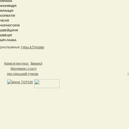
УКРАЇНА
ФІНЛЯНДІЯ
ФРАНЦІЯ
ХОРВАТІЯ
ЧЕХІЯ
ЧОРНОГОРІЯ
ШВЕЙЦАРІЯ
ШВЕЦІЯ
ШРІ-ЛАНКА
орнолыжные
туры в Грузию
Корисні ресурси
Вакансії
Матеріали і статті
про сільський туризм
У