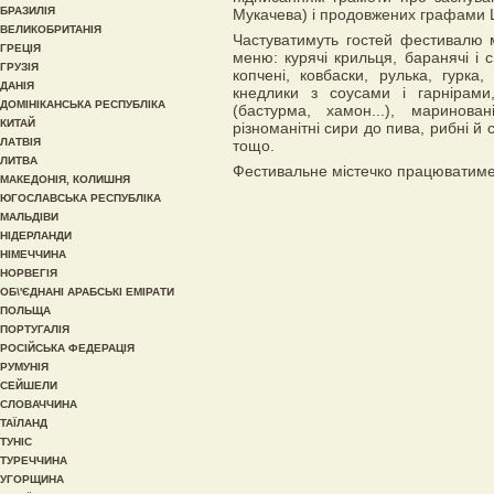
БРАЗИЛІЯ
Мукачева) і продовжених графами Ш
ВЕЛИКОБРИТАНІЯ
Частуватимуть гостей фестивалю м
ГРЕЦІЯ
меню: курячі крильця, баранячі і с
ГРУЗІЯ
копчені, ковбаски, рулька, гурка,
ДАНІЯ
кнедлики з соусами і гарнірами,
ДОМІНІКАНСЬКА РЕСПУБЛІКА
(бастурма, хамон...), маринова
КИТАЙ
різноманітні сири до пива, рибні й 
ЛАТВІЯ
тощо.
ЛИТВА
Фестивальне містечко працюватиме 
МАКЕДОНІЯ, КОЛИШНЯ
ЮГОСЛАВСЬКА РЕСПУБЛІКА
МАЛЬДІВИ
НІДЕРЛАНДИ
НІМЕЧЧИНА
НОРВЕГІЯ
ОБ\'ЄДНАНІ АРАБСЬКІ ЕМІРАТИ
ПОЛЬЩА
ПОРТУГАЛІЯ
РОСІЙСЬКА ФЕДЕРАЦІЯ
РУМУНІЯ
СЕЙШЕЛИ
СЛОВАЧЧИНА
ТАЇЛАНД
ТУНІС
ТУРЕЧЧИНА
УГОРЩИНА