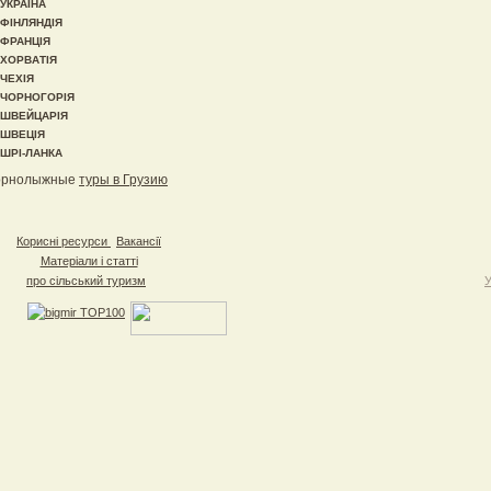
УКРАЇНА
ФІНЛЯНДІЯ
ФРАНЦІЯ
ХОРВАТІЯ
ЧЕХІЯ
ЧОРНОГОРІЯ
ШВЕЙЦАРІЯ
ШВЕЦІЯ
ШРІ-ЛАНКА
орнолыжные
туры в Грузию
Корисні ресурси
Вакансії
Матеріали і статті
про сільський туризм
У