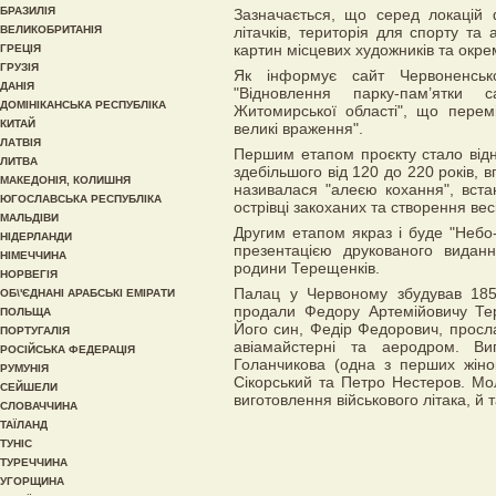
БРАЗИЛІЯ
Зазначається, що серед локацій 
ВЕЛИКОБРИТАНІЯ
літачків, територія для спорту та 
картин місцевих художників та окр
ГРЕЦІЯ
ГРУЗІЯ
Як інформує сайт Червоненсь
ДАНІЯ
"Відновлення парку-пам’ятки
ДОМІНІКАНСЬКА РЕСПУБЛІКА
Житомирської області", що перемі
КИТАЙ
великі враження".
ЛАТВІЯ
Першим етапом проєкту стало відн
ЛИТВА
здебільшого від 120 до 220 років, 
МАКЕДОНІЯ, КОЛИШНЯ
називалася "алеєю кохання", вста
ЮГОСЛАВСЬКА РЕСПУБЛІКА
острівці закоханих та створення вес
МАЛЬДІВИ
Другим етапом якраз і буде "Небо
НІДЕРЛАНДИ
презентацією друкованого виданн
НІМЕЧЧИНА
родини Терещенків.
НОРВЕГІЯ
Палац у Червоному збудував 185
ОБ\'ЄДНАНІ АРАБСЬКІ ЕМІРАТИ
продали Федору Артемійовичу Тер
ПОЛЬЩА
Його син, Федір Федорович, просла
ПОРТУГАЛІЯ
авіамайстерні та аеродром. В
РОСІЙСЬКА ФЕДЕРАЦІЯ
Голанчикова (одна з перших жіно
РУМУНІЯ
Сікорський та Петро Нестеров. М
СЕЙШЕЛИ
виготовлення військового літака, й 
СЛОВАЧЧИНА
ТАЇЛАНД
ТУНІС
ТУРЕЧЧИНА
УГОРЩИНА