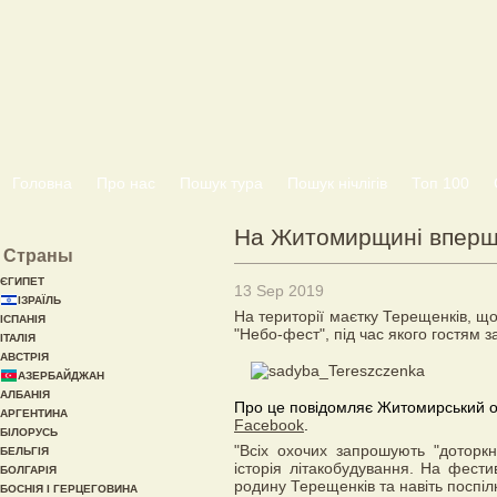
Головна
Про нас
Пошук тура
Пошук нічлігів
Топ 100
На Житомирщині вперш
Страны
ЄГИПЕТ
13 Sep 2019
ІЗРАЇЛЬ
На території маєтку Терещенків, 
ІСПАНІЯ
"Небо-фест", під час якого гостям 
ІТАЛІЯ
АВСТРІЯ
АЗЕРБАЙДЖАН
АЛБАНІЯ
Про це повідомляє Житомирський о
АРГЕНТИНА
Facebook
.
БІЛОРУСЬ
"Всіх охочих запрошують "доторкн
БЕЛЬГІЯ
історія літакобудування. На фест
БОЛГАРІЯ
родину Терещенків та навіть поспілк
БОСНІЯ І ГЕРЦЕГОВИНА