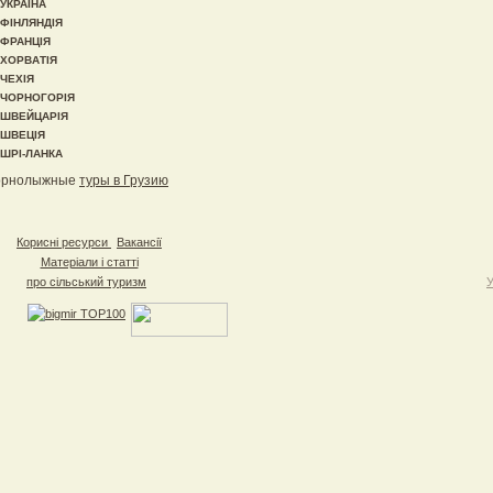
УКРАЇНА
ФІНЛЯНДІЯ
ФРАНЦІЯ
ХОРВАТІЯ
ЧЕХІЯ
ЧОРНОГОРІЯ
ШВЕЙЦАРІЯ
ШВЕЦІЯ
ШРІ-ЛАНКА
орнолыжные
туры в Грузию
Корисні ресурси
Вакансії
Матеріали і статті
про сільський туризм
У