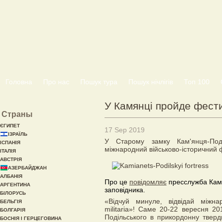
Головна
Про нас
Пошук тура
Пошук нічлігів
Топ 100
У Камянці пройде фестив
Страны
ЄГИПЕТ
17 Sep 2019
ІЗРАЇЛЬ
У Старому замку Кам'янця-Под
ІСПАНІЯ
міжнародний військово-історичний ф
ІТАЛІЯ
АВСТРІЯ
АЗЕРБАЙДЖАН
АЛБАНІЯ
Про це
повідомляє
пресслужба Кам’
АРГЕНТИНА
заповідника.
БІЛОРУСЬ
«Відчуй минуле, відвідай міжна
БЕЛЬГІЯ
militaria»! Саме 20-22 вересня 
БОЛГАРІЯ
Подільського в прикордонну тверд
БОСНІЯ І ГЕРЦЕГОВИНА