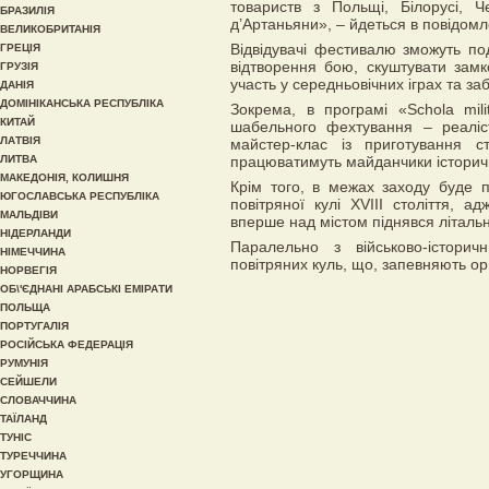
товариств з Польщі, Білорусі, Ч
БРАЗИЛІЯ
д’Артаньяни», – йдеться в повідомл
ВЕЛИКОБРИТАНІЯ
Відвідувачі фестивалю зможуть по
ГРЕЦІЯ
відтворення бою, скуштувати замк
ГРУЗІЯ
участь у середньовічних іграх та за
ДАНІЯ
ДОМІНІКАНСЬКА РЕСПУБЛІКА
Зокрема, в програмі «Schola mili
КИТАЙ
шабельного фехтування – реаліст
ЛАТВІЯ
майстер-клас із приготування с
ЛИТВА
працюватимуть майданчики історич
МАКЕДОНІЯ, КОЛИШНЯ
Крім того, в межах заходу буде 
ЮГОСЛАВСЬКА РЕСПУБЛІКА
повітряної кулі XVIII століття, 
МАЛЬДІВИ
вперше над містом піднявся літаль
НІДЕРЛАНДИ
Паралельно з військово-істори
НІМЕЧЧИНА
повітряних куль, що, запевняють ор
НОРВЕГІЯ
ОБ\'ЄДНАНІ АРАБСЬКІ ЕМІРАТИ
ПОЛЬЩА
ПОРТУГАЛІЯ
РОСІЙСЬКА ФЕДЕРАЦІЯ
РУМУНІЯ
СЕЙШЕЛИ
СЛОВАЧЧИНА
ТАЇЛАНД
ТУНІС
ТУРЕЧЧИНА
УГОРЩИНА