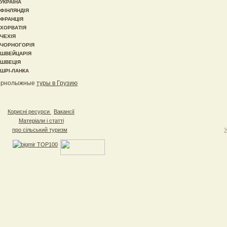
УКРАЇНА
ФІНЛЯНДІЯ
ФРАНЦІЯ
ХОРВАТІЯ
ЧЕХІЯ
ЧОРНОГОРІЯ
ШВЕЙЦАРІЯ
ШВЕЦІЯ
ШРІ-ЛАНКА
орнолыжные
туры в Грузию
Корисні ресурси
Вакансії
Матеріали і статті
про сільський туризм
У