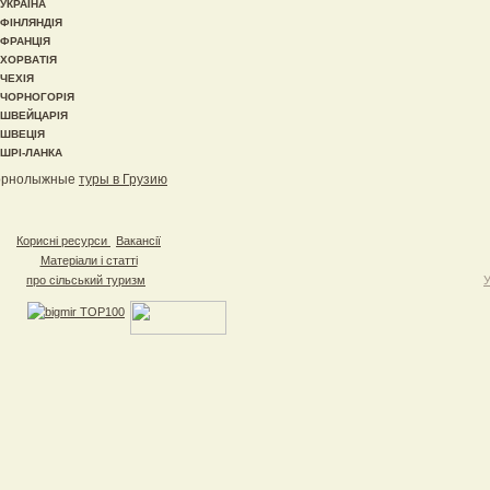
УКРАЇНА
ФІНЛЯНДІЯ
ФРАНЦІЯ
ХОРВАТІЯ
ЧЕХІЯ
ЧОРНОГОРІЯ
ШВЕЙЦАРІЯ
ШВЕЦІЯ
ШРІ-ЛАНКА
орнолыжные
туры в Грузию
Корисні ресурси
Вакансії
Матеріали і статті
про сільський туризм
У