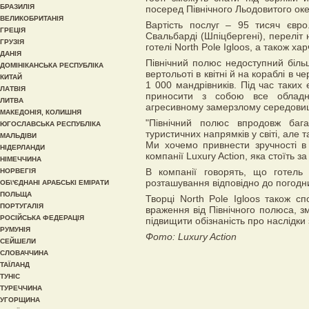
БРАЗИЛІЯ
посеред Північного Льодовитого оке
ВЕЛИКОБРИТАНІЯ
Вартість послуг – 95 тисяч євр
ГРЕЦІЯ
Свальбарді (Шпіцбергені), переліт 
ГРУЗІЯ
готелі North Pole Igloos, а також ха
ДАНІЯ
Північний полюс недоступний біль
ДОМІНІКАНСЬКА РЕСПУБЛІКА
вертольоті в квітні й на кораблі в ч
КИТАЙ
1 000 мандрівників. Під час таких
ЛАТВІЯ
приносити з собою все обладн
ЛИТВА
агресивному замерзлому середови
МАКЕДОНІЯ, КОЛИШНЯ
"Північний полюс впродовж баг
ЮГОСЛАВСЬКА РЕСПУБЛІКА
туристичних напрямків у світі, але 
МАЛЬДІВИ
Ми хочемо привнести зручності в 
НІДЕРЛАНДИ
компанії Luxury Action, яка стоїть з
НІМЕЧЧИНА
В компанії говорять, що готель
НОРВЕГІЯ
розташування відповідно до погодн
ОБ\'ЄДНАНІ АРАБСЬКІ ЕМІРАТИ
ПОЛЬЩА
Творці North Pole Igloos також с
ПОРТУГАЛІЯ
враження від Північного полюса, 
РОСІЙСЬКА ФЕДЕРАЦІЯ
підвищити обізнаність про наслідки з
РУМУНІЯ
Фото: Luxury Action
СЕЙШЕЛИ
СЛОВАЧЧИНА
ТАЇЛАНД
ТУНІС
ТУРЕЧЧИНА
УГОРЩИНА