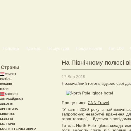
Головна
Про нас
Пошук тура
Пошук нічлігів
Топ 100
На Північному полюсі в
Страны
ЄГИПЕТ
17 Sep 2019
ІЗРАЇЛЬ
Незвичайний готель відкриє свої дв
ІСПАНІЯ
ІТАЛІЯ
АВСТРІЯ
АЗЕРБАЙДЖАН
Про це пише
CNN Travel
.
АЛБАНІЯ
"У квітні 2020 року в найпівнічніш
АРГЕНТИНА
запропонує незабутні враження дл
БІЛОРУСЬ
гарантовано", – йдеться в повідомл
БЕЛЬГІЯ
БОЛГАРІЯ
Готель North Pole Igloos складатиме
БОСНІЯ І ГЕРЦЕГОВИНА
гості зможуть спати під зорями 