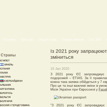
Головна
Про нас
Пошук тура
Пошук нічлігів
Топ 100
Із 2021 року запрацюют
Страны
зміниться
ЄГИПЕТ
ІЗРАЇЛЬ
15 Jan 2020
ІСПАНІЯ
ІТАЛІЯ
З 2021 року ЄС запроваджує Єв
АВСТРІЯ
подорожей – ETIAS. За її правилам
АЗЕРБАЙДЖАН
кожна така заявка обійдеться у 7 єв
АЛБАНІЯ
Про це та інші важливі зміни в умо
Місія України при Євросоюзі у
Face
АРГЕНТИНА
БІЛОРУСЬ
БЕЛЬГІЯ
БОЛГАРІЯ
"З 2021 року ЄС запроваджує Є
БОСНІЯ І ГЕРЦЕГОВИНА