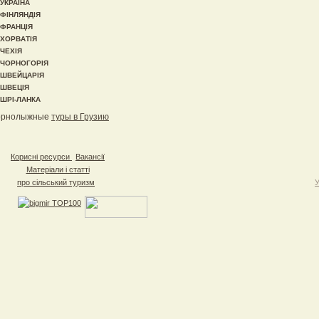
УКРАЇНА
ФІНЛЯНДІЯ
ФРАНЦІЯ
ХОРВАТІЯ
ЧЕХІЯ
ЧОРНОГОРІЯ
ШВЕЙЦАРІЯ
ШВЕЦІЯ
ШРІ-ЛАНКА
орнолыжные
туры в Грузию
Корисні ресурси
Вакансії
Матеріали і статті
про сільський туризм
У