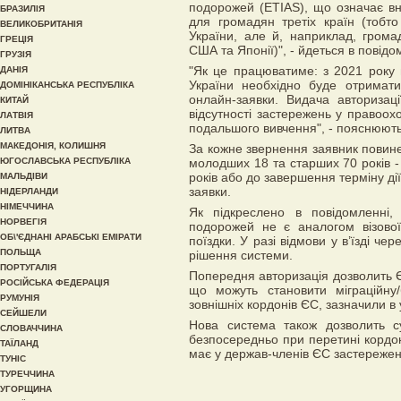
подорожей (ETIAS), що означає в
БРАЗИЛІЯ
для громадян третіх країн (тобто
ВЕЛИКОБРИТАНІЯ
України, але й, наприклад, громад
ГРЕЦІЯ
США та Японії)", - йдеться в повідо
ГРУЗІЯ
"Як це працюватиме: з 2021 року
ДАНІЯ
України необхідно буде отримат
ДОМІНІКАНСЬКА РЕСПУБЛІКА
онлайн-заявки. Видача авторизац
КИТАЙ
відсутності застережень у правоо
ЛАТВІЯ
подальшого вивчення", - пояснюють 
ЛИТВА
МАКЕДОНІЯ, КОЛИШНЯ
За кожне звернення заявник повинен
ЮГОСЛАВСЬКА РЕСПУБЛІКА
молодших 18 та старших 70 років -
років або до завершення терміну ді
МАЛЬДІВИ
заявки.
НІДЕРЛАНДИ
НІМЕЧЧИНА
Як підкреслено в повідомленні,
НОРВЕГІЯ
подорожей не є аналогом візово
ОБ\'ЄДНАНІ АРАБСЬКІ ЕМІРАТИ
поїздки. У разі відмови у в’їзді ч
ПОЛЬЩА
рішення системи.
ПОРТУГАЛІЯ
Попередня авторизація дозволить Є
РОСІЙСЬКА ФЕДЕРАЦІЯ
що можуть становити міграційну/
РУМУНІЯ
зовнішніх кордонів ЄС, зазначили в у
СЕЙШЕЛИ
Нова система також дозволить су
СЛОВАЧЧИНА
безпосередньо при перетині кордон
ТАЇЛАНД
має у держав-членів ЄС застережень
ТУНІС
ТУРЕЧЧИНА
УГОРЩИНА