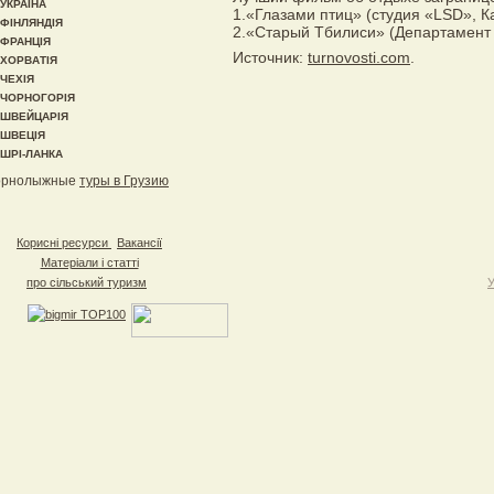
УКРАЇНА
1.«Глазами птиц» (студия «LSD», К
ФІНЛЯНДІЯ
2.«Старый Тбилиси» (Департамент 
ФРАНЦІЯ
Источник:
turnovosti.com
.
ХОРВАТІЯ
ЧЕХІЯ
ЧОРНОГОРІЯ
ШВЕЙЦАРІЯ
ШВЕЦІЯ
ШРІ-ЛАНКА
орнолыжные
туры в Грузию
Корисні ресурси
Вакансії
Матеріали і статті
про сільський туризм
У