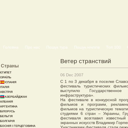
Головна
Про нас
Пошук тура
Пошук нічлігів
Топ 100
Ветер странствий
Страны
ЄГИПЕТ
06 Dec 2007
ІЗРАЇЛЬ
С 1 по 3 декабря в поселке Слав
ІСПАНІЯ
фестиваль туристических фильмо
ІТАЛІЯ
выступило Государственное
АВСТРІЯ
инфраструктура».
АЗЕРБАЙДЖАН
На фестивале в конкурсной про
АЛБАНІЯ
фильмов и программ, рекламн
АРГЕНТИНА
фильмов на туристическую темати
БІЛОРУСЬ
студиями 6 стран – Украины, Гр
БЕЛЬГІЯ
фестиваля возглавил известный
БОЛГАРІЯ
экранных искусств Владимир Горпе
БОСНІЯ І ГЕРЦЕГОВИНА
Участниками фестиваля стали реж