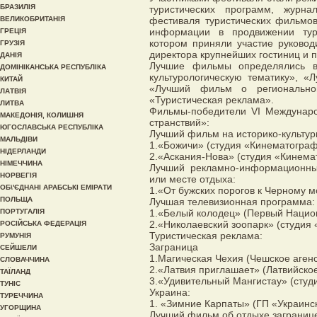
БРАЗИЛІЯ
туристических программ, журн
ВЕЛИКОБРИТАНІЯ
фестиваля туристических фильмов
информации в продвижении тури
ГРЕЦІЯ
котором приняли участие руковод
ГРУЗІЯ
директора крупнейших гостиниц и 
ДАНІЯ
Лучшие фильмы определялись в
ДОМІНІКАНСЬКА РЕСПУБЛІКА
культурологическую тематику», «
КИТАЙ
«Лучший фильм о регионально
ЛАТВІЯ
«Туристическая реклама».
ЛИТВА
Фильмы-победители VI Междунаро
МАКЕДОНІЯ, КОЛИШНЯ
странствий»:
ЮГОСЛАВСЬКА РЕСПУБЛІКА
Лучший фильм на историко-культур
МАЛЬДІВИ
1.«Божичи» (студия «Кинематограф
НІДЕРЛАНДИ
2.«Аскания-Нова» (студия «Кинема
НІМЕЧЧИНА
Лучший рекламно-информационны
НОРВЕГІЯ
или месте отдыха:
ОБ\'ЄДНАНІ АРАБСЬКІ ЕМІРАТИ
1.«От бужских порогов к Черному 
ПОЛЬЩА
Лучшая телевизионная программа:
ПОРТУГАЛІЯ
1.«Белый колодец» (Первый Нацио
2.«Николаевский зоопарк» (студия
РОСІЙСЬКА ФЕДЕРАЦІЯ
Туристическая реклама:
РУМУНІЯ
Заграница
СЕЙШЕЛИ
1.Магическая Чехия (Чешское агенс
СЛОВАЧЧИНА
2.«Латвия приглашает» (Латвийское
ТАЇЛАНД
3.«Удивительный Мангистау» (студ
ТУНІС
Украина:
ТУРЕЧЧИНА
1. «Зимние Карпаты» (ГП «Украинс
УГОРЩИНА
Лучший фильм об отдыхе заграниц