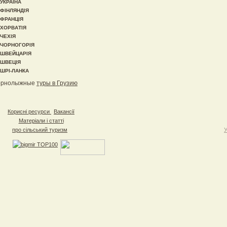
УКРАЇНА
ФІНЛЯНДІЯ
ФРАНЦІЯ
ХОРВАТІЯ
ЧЕХІЯ
ЧОРНОГОРІЯ
ШВЕЙЦАРІЯ
ШВЕЦІЯ
ШРІ-ЛАНКА
орнолыжные
туры в Грузию
Корисні ресурси
Вакансії
Матеріали і статті
про сільський туризм
У