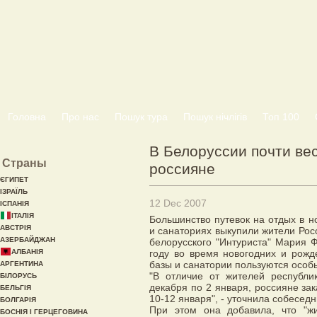
Головна
Про нас
Пошук тура
Пошук нічлігів
Топ 100
В Белоруссии почти ве
Страны
россияне
ЄГИПЕТ
ІЗРАЇЛЬ
12 Dec 2007
ІСПАНІЯ
ІТАЛІЯ
Большинство путевок на отдых в н
АВСТРІЯ
и санаториях выкупили жители Рос
АЗЕРБАЙДЖАН
белорусского "Интуриста" Мария 
АЛБАНІЯ
году во время новогодних и рожд
базы и санатории пользуются особ
АРГЕНТИНА
"В отличие от жителей республи
БІЛОРУСЬ
декабря по 2 января, россияне зак
БЕЛЬГІЯ
10-12 января", - уточнила собеседн
БОЛГАРІЯ
При этом она добавила, что "ж
БОСНІЯ І ГЕРЦЕГОВИНА