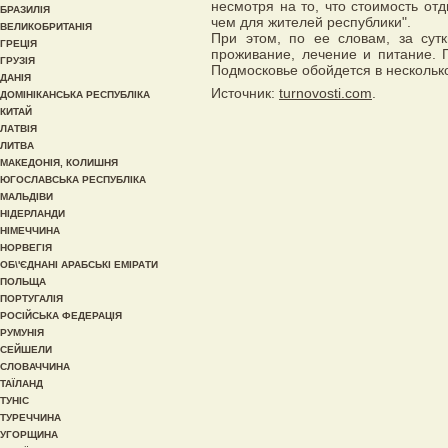
несмотря на то, что стоимость от
БРАЗИЛІЯ
чем для жителей республики".
ВЕЛИКОБРИТАНІЯ
При этом, по ее словам, за сутк
ГРЕЦІЯ
проживание, лечение и питание. 
ГРУЗІЯ
Подмосковье обойдется в нескольк
ДАНІЯ
Источник:
turnovosti.com
.
ДОМІНІКАНСЬКА РЕСПУБЛІКА
КИТАЙ
ЛАТВІЯ
ЛИТВА
МАКЕДОНІЯ, КОЛИШНЯ
ЮГОСЛАВСЬКА РЕСПУБЛІКА
МАЛЬДІВИ
НІДЕРЛАНДИ
НІМЕЧЧИНА
НОРВЕГІЯ
ОБ\'ЄДНАНІ АРАБСЬКІ ЕМІРАТИ
ПОЛЬЩА
ПОРТУГАЛІЯ
РОСІЙСЬКА ФЕДЕРАЦІЯ
РУМУНІЯ
СЕЙШЕЛИ
СЛОВАЧЧИНА
ТАЇЛАНД
ТУНІС
ТУРЕЧЧИНА
УГОРЩИНА