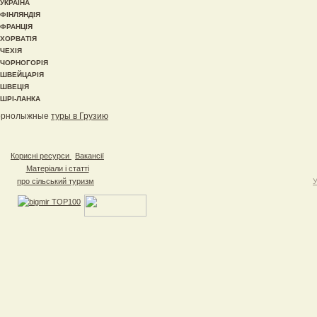
УКРАЇНА
ФІНЛЯНДІЯ
ФРАНЦІЯ
ХОРВАТІЯ
ЧЕХІЯ
ЧОРНОГОРІЯ
ШВЕЙЦАРІЯ
ШВЕЦІЯ
ШРІ-ЛАНКА
орнолыжные
туры в Грузию
Корисні ресурси
Вакансії
Матеріали і статті
про сільський туризм
У