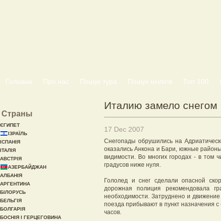
Головна
Про нас
Пошук тура
Пошук нічлігів
Топ 100
Италию замело снегом
Страны
ЄГИПЕТ
17 Dec 2007
ІЗРАЇЛЬ
Снегопады обрушились на Адриатичес
ІСПАНІЯ
оказались Анкона и Бари, южные районы
ІТАЛІЯ
видимости. Во многих городах - в том 
АВСТРІЯ
градусов ниже нуля.
АЗЕРБАЙДЖАН
АЛБАНІЯ
Гололед и снег сделали опасной скор
АРГЕНТИНА
дорожная полиция рекомендовала гр
БІЛОРУСЬ
необходимости. Затруднено и движение
БЕЛЬГІЯ
поезда прибывают в пункт назначения с
БОЛГАРІЯ
часов.
БОСНІЯ І ГЕРЦЕГОВИНА