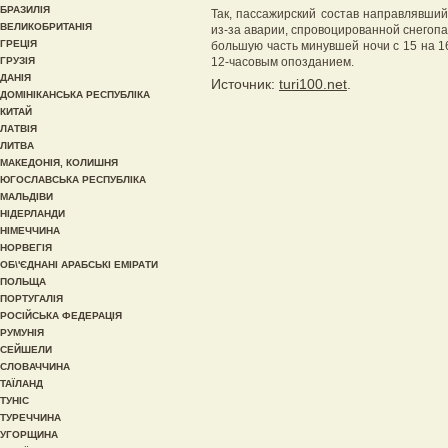
БРАЗИЛІЯ
Так, пассажирский состав направлявшийс
ВЕЛИКОБРИТАНІЯ
из-за аварии, спровоцированной снегопа
ГРЕЦІЯ
большую часть минувшей ночи с 15 на 16
ГРУЗІЯ
12-часовым опозданием.
ДАНІЯ
Источник:
turi100.net
.
ДОМІНІКАНСЬКА РЕСПУБЛІКА
КИТАЙ
ЛАТВІЯ
ЛИТВА
МАКЕДОНІЯ, КОЛИШНЯ
ЮГОСЛАВСЬКА РЕСПУБЛІКА
МАЛЬДІВИ
НІДЕРЛАНДИ
НІМЕЧЧИНА
НОРВЕГІЯ
ОБ\'ЄДНАНІ АРАБСЬКІ ЕМІРАТИ
ПОЛЬЩА
ПОРТУГАЛІЯ
РОСІЙСЬКА ФЕДЕРАЦІЯ
РУМУНІЯ
СЕЙШЕЛИ
СЛОВАЧЧИНА
ТАЇЛАНД
ТУНІС
ТУРЕЧЧИНА
УГОРЩИНА