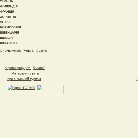
УКРАЇНА
ФІНЛЯНДІЯ
ФРАНЦІЯ
ХОРВАТІЯ
ЧЕХІЯ
ЧОРНОГОРІЯ
ШВЕЙЦАРІЯ
ШВЕЦІЯ
ШРІ-ЛАНКА
орнолыжные
туры в Грузию
Корисні ресурси
Вакансії
Матеріали і статті
про сільський туризм
У