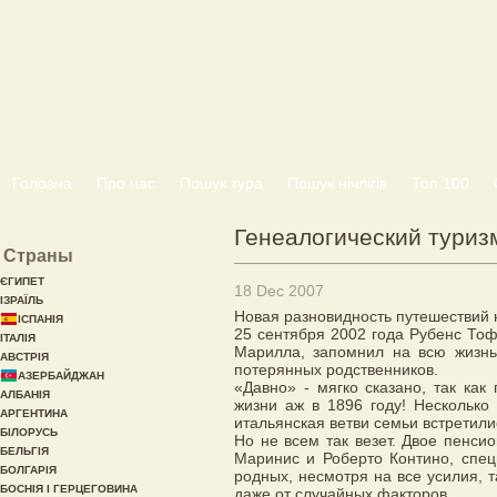
Головна
Про нас
Пошук тура
Пошук нічлігів
Топ 100
Генеалогический туриз
Страны
ЄГИПЕТ
18 Dec 2007
ІЗРАЇЛЬ
Новая разновидность путешествий 
ІСПАНІЯ
25 сентября 2002 года Рубенс Тоф
ІТАЛІЯ
Марилла, запомнил на всю жизнь
АВСТРІЯ
потерянных родственников.
АЗЕРБАЙДЖАН
«Давно» - мягко сказано, так ка
АЛБАНІЯ
жизни аж в 1896 году! Несколько 
АРГЕНТИНА
итальянская ветви семьи встретили
БІЛОРУСЬ
Но не всем так везет. Двое пенси
БЕЛЬГІЯ
Маринис и Роберто Контино, спец
БОЛГАРІЯ
родных, несмотря на все усилия, т
БОСНІЯ І ГЕРЦЕГОВИНА
даже от случайных факторов.