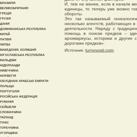
БРАЗИЛІЯ
И, тем не менее, если в начале в
ВЕЛИКОБРИТАНІЯ
единицы, то теперь уже можно го
обороты.
ГРЕЦІЯ
Это так называемый генеалогич
ГРУЗІЯ
несколько агентств, работающих в
ДАНІЯ
деятельности. Наряду с традици
ДОМІНІКАНСЬКА РЕСПУБЛІКА
помощь в поиске предков – зде
КИТАЙ
архивариусы, историки и другие 
ЛАТВІЯ
дорогами предков».
ЛИТВА
Источник:
turnovosti.com
.
МАКЕДОНІЯ, КОЛИШНЯ
ЮГОСЛАВСЬКА РЕСПУБЛІКА
МАЛЬДІВИ
НІДЕРЛАНДИ
НІМЕЧЧИНА
НОРВЕГІЯ
ОБ\'ЄДНАНІ АРАБСЬКІ ЕМІРАТИ
ПОЛЬЩА
ПОРТУГАЛІЯ
РОСІЙСЬКА ФЕДЕРАЦІЯ
РУМУНІЯ
СЕЙШЕЛИ
СЛОВАЧЧИНА
ТАЇЛАНД
ТУНІС
ТУРЕЧЧИНА
УГОРЩИНА