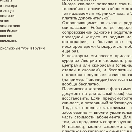
УКРАЇНА
Иногда ски-пасс позволяет ездит
ФІНЛЯНДІЯ
телекабины включили в абонементы
ФРАНЦІЯ
так называемым «фуникампом» в Э
ХОРВАТІЯ
платить дополнительно).
ЧЕХІЯ
Отправляющимся на склон с род
ЧОРНОГОРІЯ
ски-пассами. Ребенок до опреде
ШВЕЙЦАРІЯ
сопровождении одного из родителе
ШВЕЦІЯ
проездной кому-то из родных ил
фотографии, в большинстве сл
ШРІ-ЛАНКА
некоторое время блокируется, что
орнолыжные
туры в Грузию
еще раз.
К некоторым ски-пассам прилага
курортах Австрии в стоимость ря
центрами или ски-басами (специ
отелей к склонам), и бесплатный
покажется ненужными излишества
(например, Финляндии) все гости мо
вообще бесплатно.
Пластиковая карточка с фото (име
документ на длительный срок) ос
восстановить. Если предусмотрит
ски-пасс, а потерянный заблокирую
Тогда как погодные катаклизмы – 
заболевание – вполне уважительн
часть стоимости абонемента. Для
том, что продолжить спортивную ка
И наконец, можно сэкономить п
пластиковую карточку – ски-пасс в к