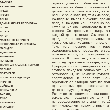
БРАЗИЛІЯ
отдыха успевают объехать всю 
ВЕЛИКОБРИТАНІЯ
лыжникам, особенно приехавшим б
целый регион: кататься изо дня 
ГРЕЦІЯ
больше зона катания, тем ски-пасс,
ГРУЗІЯ
Во-вторых, имеет значение время
ДАНІЯ
полдня, на один или несколько по
ДОМІНІКАНСЬКА РЕСПУБЛІКА
которые можно использовать в 
КИТАЙ
сезона). Опт дешевле розницы, а
ЛАТВІЯ
каждый день катания. Ски-пассы 
ЛИТВА
предпочитают покупать опытные г
МАКЕДОНІЯ, КОЛИШНЯ
кроме как катание днями напролет 
ЮГОСЛАВСЬКА РЕСПУБЛІКА
Тем, кого помимо гор интерес
МАЛЬДІВИ
оздоровительные процедуры в spa-
НІДЕРЛАНДИ
позволит чередовать покорение в
НІМЕЧЧИНА
музеям. К тому же далеко не в
НОРВЕГІЯ
непогоду, при сильном ветре, и тог
ОБ\'ЄДНАНІ АРАБСЬКІ ЕМІРАТИ
Природа порой преподносит непр
ПОЛЬЩА
случаев придется оплачивать из
ПОРТУГАЛІЯ
остановлены, не компенсируются.
спортсменам и переносят неи
РОСІЙСЬКА ФЕДЕРАЦІЯ
горнолыжная станция закрыта пол
РУМУНІЯ
пропущенный день возвращается
СЕЙШЕЛИ
даже в следующем году.
СЛОВАЧЧИНА
Различается стоимость ски-пас
ТАЇЛАНД
выходные, праздничные дни. 
ТУНІС
непосредственно на станции, то 
ТУРЕЧЧИНА
принимающими туркомпаниями, и ч
УГОРЩИНА
кассе на курорте.