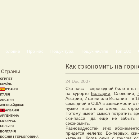
Головна
Про нас
Пошук тура
Пошук нічлігів
Топ 100
Как сэкономить на гор
Страны
ЄГИПЕТ
24 Dec 2007
ІЗРАЇЛЬ
Ски-пасс – «проездной билет» на
ІСПАНІЯ
на курорте
Болгарии
, Словении,
ІТАЛІЯ
Австрии, Италии или Испании – в 1
АВСТРІЯ
семь дней в США в зависимости от 
АЗЕРБАЙДЖАН
нужно платить за отель, за стра
АЛБАНІЯ
Потому имеет смысл потратить вр
АРГЕНТИНА
ски-пасса, да еще не забыть 
БІЛОРУСЬ
сэкономить.
БЕЛЬГІЯ
Разновидностей этих абонемент
БОЛГАРІЯ
придется нелегко. Во-первых, ски
БОСНІЯ І ГЕРЦЕГОВИНА
катания. Когда одни с трудом о