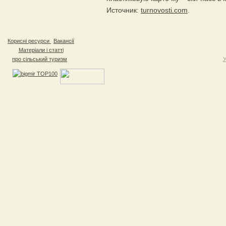
Источник:
turnovosti.com
.
Корисні ресурси
Вакансії
Матеріали і статті
про сільський туризм
У