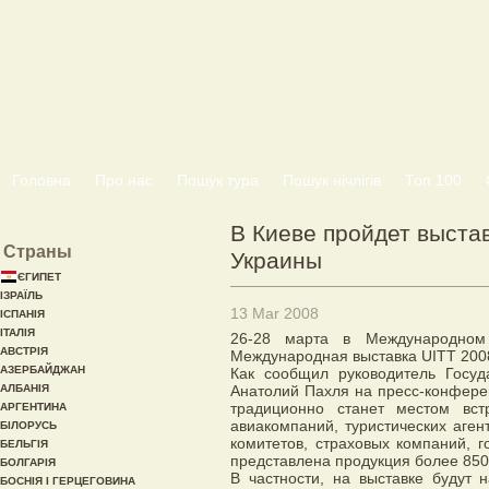
Головна
Про нас
Пошук тура
Пошук нічлігів
Топ 100
В Киеве пройдет выста
Страны
Украины
ЄГИПЕТ
ІЗРАЇЛЬ
13 Mar 2008
ІСПАНІЯ
ІТАЛІЯ
26-28 марта в Международном
АВСТРІЯ
Международная выставка UІTT 2008
АЗЕРБАЙДЖАН
Как сообщил руководитель Госуд
АЛБАНІЯ
Анатолий Пахля на пресс-конферен
традиционно станет местом встр
АРГЕНТИНА
авиакомпаний, туристических аген
БІЛОРУСЬ
комитетов, страховых компаний, г
БЕЛЬГІЯ
представлена продукция более 850
БОЛГАРІЯ
В частности, на выставке будут 
БОСНІЯ І ГЕРЦЕГОВИНА