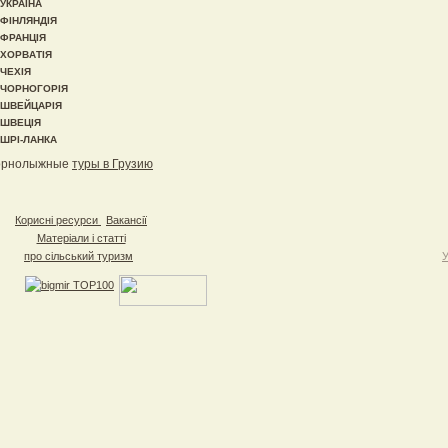
УКРАЇНА
ФІНЛЯНДІЯ
ФРАНЦІЯ
ХОРВАТІЯ
ЧЕХІЯ
ЧОРНОГОРІЯ
ШВЕЙЦАРІЯ
ШВЕЦІЯ
ШРІ-ЛАНКА
орнолыжные
туры в Грузию
Корисні ресурси
Вакансії
Матеріали і статті
про сільський туризм
У