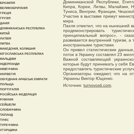
Доминиканской Республики, Египт
БРАЗИЛІЯ
Кипра, Кореи, Литвы, Малайзии, 
ВЕЛИКОБРИТАНІЯ
Туниса, Венгрии, Франции, Чешско
ГРЕЦІЯ
Участие в выставке примут минист
ГРУЗІЯ
мира.
ДАНІЯ
Пахля отметил, что на нынешней в
ДОМІНІКАНСЬКА РЕСПУБЛІКА
продемонстрировать туристи
КИТАЙ
принципиальный вопрос», - сказ
ЛАТВІЯ
развивается внутренний туризм, а
ЛИТВА
иностранными туристами.
МАКЕДОНІЯ, КОЛИШНЯ
Он привел статистические данные
ЮГОСЛАВСЬКА РЕСПУБЛІКА
поток в Украину составлял 23 милл
Важной составляющей украинско
МАЛЬДІВИ
которые будут принимать у себя Ев
НІДЕРЛАНДИ
предоставлять туристические услуг
НІМЕЧЧИНА
Организаторы ожидают, что на от
НОРВЕГІЯ
Украины Виктор Ющенко.
ОБ\'ЄДНАНІ АРАБСЬКІ ЕМІРАТИ
ПОЛЬЩА
Источник:
turnovosti.com
.
ПОРТУГАЛІЯ
РОСІЙСЬКА ФЕДЕРАЦІЯ
РУМУНІЯ
СЕЙШЕЛИ
СЛОВАЧЧИНА
ТАЇЛАНД
ТУНІС
ТУРЕЧЧИНА
УГОРЩИНА