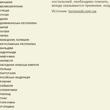
ностальгией, необходимо помнить,
БРАЗИЛІЯ
всегда оказываются прежними, когд
ВЕЛИКОБРИТАНІЯ
Источник:
turnovosti.com.ua
.
ГРЕЦІЯ
ГРУЗІЯ
ДАНІЯ
ДОМІНІКАНСЬКА РЕСПУБЛІКА
КИТАЙ
ЛАТВІЯ
ЛИТВА
МАКЕДОНІЯ, КОЛИШНЯ
ЮГОСЛАВСЬКА РЕСПУБЛІКА
МАЛЬДІВИ
НІДЕРЛАНДИ
НІМЕЧЧИНА
НОРВЕГІЯ
ОБ\'ЄДНАНІ АРАБСЬКІ ЕМІРАТИ
ПОЛЬЩА
ПОРТУГАЛІЯ
РОСІЙСЬКА ФЕДЕРАЦІЯ
РУМУНІЯ
СЕЙШЕЛИ
СЛОВАЧЧИНА
ТАЇЛАНД
ТУНІС
ТУРЕЧЧИНА
УГОРЩИНА