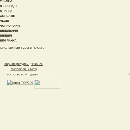
УКРАЇНА
ФІНЛЯНДІЯ
ФРАНЦІЯ
ХОРВАТІЯ
ЧЕХІЯ
ЧОРНОГОРІЯ
ШВЕЙЦАРІЯ
ШВЕЦІЯ
ШРІ-ЛАНКА
орнолыжные
туры в Грузию
Корисні ресурси
Вакансії
Матеріали і статті
про сільський туризм
У