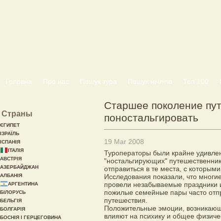
Головна
Про нас
Пошук тура
Пошук нічлігів
Топ 100
Старшее поколение пут
Страны
поностальгировать
ЄГИПЕТ
ІЗРАЇЛЬ
19 Mar 2008
ІСПАНІЯ
ІТАЛІЯ
Туроператоры были крайне удивле
АВСТРІЯ
"ностальгирующих" путешественник
АЗЕРБАЙДЖАН
отправиться в те места, с которым
АЛБАНІЯ
Исследования показали, что многие
провели незабываемые праздники и
АРГЕНТИНА
пожилые семейные пары часто отп
БІЛОРУСЬ
путешествия.
БЕЛЬГІЯ
Положительные эмоции, возникающ
БОЛГАРІЯ
влияют на психику и общее физиче
БОСНІЯ І ГЕРЦЕГОВИНА