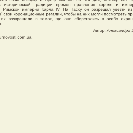
к исторической традиции времен правления короля и импе
 Римской империи Карла IV. На Пасху он разрешал увезти из
" свои коронационные регалии, чтобы на них могли посмотреть пр
их возвращали в замок, где они сберегались в особо охра
.
Автор:
Александра 
urnovosti.com.ua
.