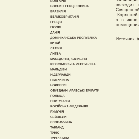
БОЛГАРІЯ
восходит 
БОСНІЯ І ГЕРЦЕГОВИНА
Священной
БРАЗИЛІЯ
"Карлштейн
ВЕЛИКОБРИТАНІЯ
а в июне 
ГРЕЦІЯ
помещении
ГРУЗІЯ
ДАНІЯ
ДОМІНІКАНСЬКА РЕСПУБЛІКА
Источник:
t
КИТАЙ
ЛАТВІЯ
ЛИТВА
МАКЕДОНІЯ, КОЛИШНЯ
ЮГОСЛАВСЬКА РЕСПУБЛІКА
МАЛЬДІВИ
НІДЕРЛАНДИ
НІМЕЧЧИНА
НОРВЕГІЯ
ОБ\'ЄДНАНІ АРАБСЬКІ ЕМІРАТИ
ПОЛЬЩА
ПОРТУГАЛІЯ
РОСІЙСЬКА ФЕДЕРАЦІЯ
РУМУНІЯ
СЕЙШЕЛИ
СЛОВАЧЧИНА
ТАЇЛАНД
ТУНІС
ТУРЕЧЧИНА