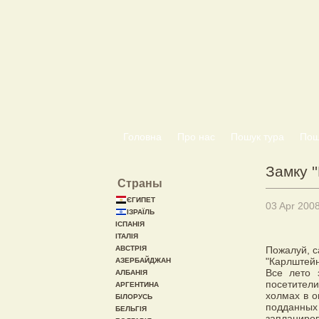
Головна
Про нас
Пошук тура
Пошу
Замку '
Страны
ЄГИПЕТ
03 Apr 200
ІЗРАЇЛЬ
ІСПАНІЯ
ІТАЛІЯ
АВСТРІЯ
Пожалуй, с
"Карлштейн
АЗЕРБАЙДЖАН
Все лето 
АЛБАНІЯ
посетител
АРГЕНТИНА
холмах в о
БІЛОРУСЬ
подданных
БЕЛЬГІЯ
запланиро