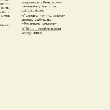
митрополиту Київському і
ратора
Галицькому Тимофію
 замка
Щербацькому
ажане,
няемом
•У заповіднику «Качанівка»
вперше відбудеться
«Фестиваль талантів»
Вагнер
•У Вінниці пройде вікенд
мандрівників