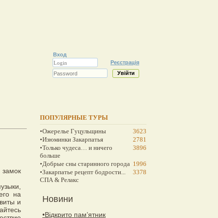
Вход
Реєстрація
ПОПУЛЯРНЫЕ ТУРЫ
•Ожерелье Гуцульщины
3623
•Изюминки Закарпатья
2781
•Только чудеса… и ничего
3896
больше
•Добрые сны старинного города
1996
 замок
•Закарпатье рецепт бодрости...
3378
СПА & Релакс
узыки,
его на
Новини
свиты и
айтесь
•Відкрито пам’ятник
ествие