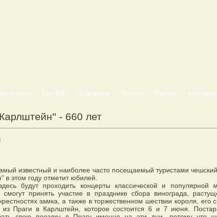
к нічлігів
Топ 100
Співпраця
Новини
Відгуки
Контакти
'Карлштейн'' - 660 лет
8
амый известный и наиболее часто посещаемый туристами чешский
" в этом году отметит юбилей.
здесь будут проходить концерты классической и популярной м
и смогут принять участие в празднике сбора винограда, растущ
крестностях замка, а также в торжественном шествии короля, его 
 из Праги в Карлштейн, которое состоится 6 и 7 июня. Постар
вать свою поездку в Прагу именно на эти дни, потому что ш