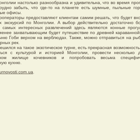
нголии настолько разнообразна и удивительна, что во время прог
рудно забыть, что где-то на планете есть шумные, пыльные гор
ые офисы.
роператоры предоставляют клиентам самим решать, что будет вхо
х экскурсий по Монголии. А выбор действительно достаточно бо
 самых интересных развлечений здесь являются конные прогу
 менее захватывающим будет путешествие по древней караванной
ыню Гоби верхом на верблюдах. Также, можно отправиться на рыб
орных рек.
 решился на такое экзотическое турне, есть прекрасная возможност
ться с культурой и историей Монголии, провести несколько 
нном жилище кочевников и попробовать весьма специфич
ную кухню.
urnovosti.com.ua
.