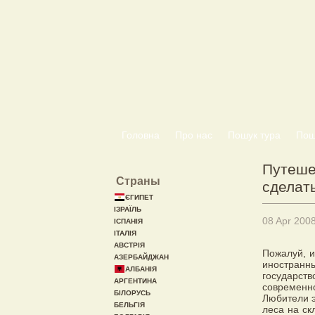
Головна
Про нас
Пошук тура
Пошу
Путеше
Страны
сделат
ЄГИПЕТ
ІЗРАЇЛЬ
08 Apr 200
ІСПАНІЯ
ІТАЛІЯ
АВСТРІЯ
Пожалуй, и
АЗЕРБАЙДЖАН
иностранн
АЛБАНІЯ
государст
АРГЕНТИНА
современно
БІЛОРУСЬ
Любители э
БЕЛЬГІЯ
леса на ск