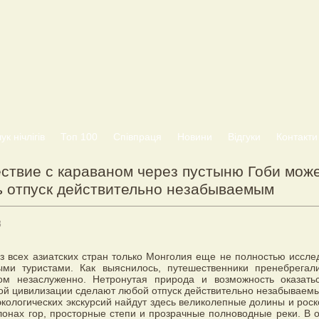
к нічлігів
Топ 100
Співпраця
Новини
Відгуки
Контакти
ствие с караваном через пустыню Гоби мож
ь отпуск действительно незабываемым
8
з всех азиатских стран только Монголия еще не полностью иссле
ыми туристами. Как выяснилось, путешественники пренебрегал
вом незаслуженно. Нетронутая природа и возможность оказать
й цивилизации сделают любой отпуск действительно незабываем
кологических экскурсий найдут здесь великолепные долины и рос
лонах гор, просторные степи и прозрачные полноводные реки. В 