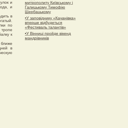
улок и
митрополиту Київському і
ода, и
Галицькому Тимофію
Щербацькому
дить в
•У заповіднику «Качанівка»
гатый.
вперше відбудеться
лки по
«Фестиваль талантів»
 тропе
•У Вінниці пройде вікенд
алку к
мандрівників
ь ближе
дней в
ескую