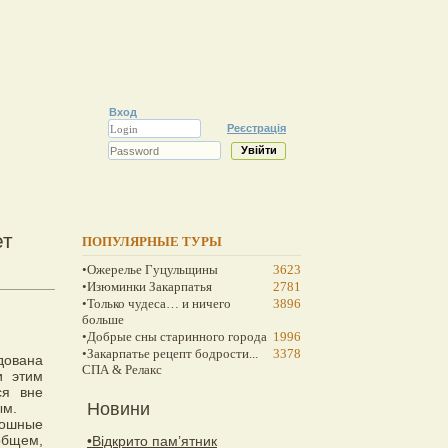
Вход
Реєстрація
ет
ПОПУЛЯРНЫЕ ТУРЫ
•Ожерелье Гуцульщины
3623
•Изюминки Закарпатья
2781
•Только чудеса… и ничего
3896
больше
•Добрые сны старинного города
1996
•Закарпатье рецепт бодрости...
3378
дована
СПА & Релакс
и этим
ся вне
Новини
ым.
кошные
общем,
•Відкрито пам’ятник