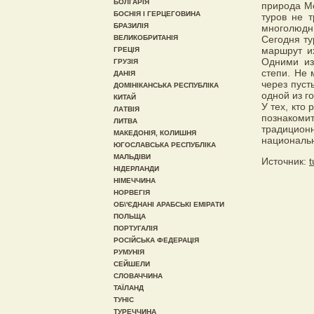
БОЛГАРІЯ
природа Мо
БОСНІЯ І ГЕРЦЕГОВИНА
туров не т
БРАЗИЛІЯ
многолюдн
ВЕЛИКОБРИТАНІЯ
Сегодня ту
маршрут и
ГРЕЦІЯ
Одними из
ГРУЗІЯ
степи. Не
ДАНІЯ
через пуст
ДОМІНІКАНСЬКА РЕСПУБЛІКА
одной из г
КИТАЙ
У тех, кто
ЛАТВІЯ
познакоми
ЛИТВА
традицио
МАКЕДОНІЯ, КОЛИШНЯ
националь
ЮГОСЛАВСЬКА РЕСПУБЛІКА
МАЛЬДІВИ
Источник:
t
НІДЕРЛАНДИ
НІМЕЧЧИНА
НОРВЕГІЯ
ОБ\'ЄДНАНІ АРАБСЬКІ ЕМІРАТИ
ПОЛЬЩА
ПОРТУГАЛІЯ
РОСІЙСЬКА ФЕДЕРАЦІЯ
РУМУНІЯ
СЕЙШЕЛИ
СЛОВАЧЧИНА
ТАЇЛАНД
ТУНІС
ТУРЕЧЧИНА