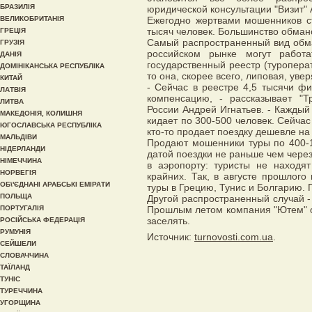
БРАЗИЛІЯ
юридической консультации "Визит" 
ВЕЛИКОБРИТАНІЯ
Ежегодно жертвами мошенников ст
тысяч человек. Большинство обман
ГРЕЦІЯ
Самый распространенный вид обма
ГРУЗІЯ
российском рынке могут работ
ДАНІЯ
государственный реестр (туроперат
ДОМІНІКАНСЬКА РЕСПУБЛІКА
то она, скорее всего, липовая, уве
КИТАЙ
- Сейчас в реестре 4,5 тысячи ф
ЛАТВІЯ
компенсацию, - рассказывает "Т
ЛИТВА
России Андрей Игнатьев. - Каждый
МАКЕДОНІЯ, КОЛИШНЯ
кидает по 300-500 человек. Сейча
ЮГОСЛАВСЬКА РЕСПУБЛІКА
кто-то продает поездку дешевле на
МАЛЬДІВИ
Продают мошенники туры по 400-
НІДЕРЛАНДИ
датой поездки не раньше чем чере
НІМЕЧЧИНА
в аэропорту: туристы не находят
НОРВЕГІЯ
крайних. Так, в августе прошлог
ОБ\'ЄДНАНІ АРАБСЬКІ ЕМІРАТИ
туры в Грецию, Тунис и Болгарию. 
ПОЛЬЩА
Другой распространенный случай - 
ПОРТУГАЛІЯ
Прошлым летом компания "Ютем" от
заселять.
РОСІЙСЬКА ФЕДЕРАЦІЯ
РУМУНІЯ
Источник:
turnovosti.com.ua
.
СЕЙШЕЛИ
СЛОВАЧЧИНА
ТАЇЛАНД
ТУНІС
ТУРЕЧЧИНА
УГОРЩИНА