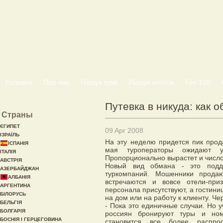
Головна
Про нас
Пошук тура
Пошук нічлігів
Топ 100
Путевка в никуда: как 
Страны
ЄГИПЕТ
09 Apr 2008
ІЗРАЇЛЬ
На эту неделю придется пик прод
ІСПАНІЯ
мая туроператоры ожидают у
ІТАЛІЯ
Пропорционально вырастет и число
АВСТРІЯ
Новый вид обмана - это подде
АЗЕРБАЙДЖАН
туркомпаний. Мошенники прода
АЛБАНІЯ
встречаются и вовсе отели-при
АРГЕНТИНА
персонала присутствуют, а гостин
БІЛОРУСЬ
на дом или на работу к клиенту. Ч
БЕЛЬГІЯ
- Пока это единичные случаи. Но 
БОЛГАРІЯ
россиян бронируют туры и ном
БОСНІЯ І ГЕРЦЕГОВИНА
становится все более распрос