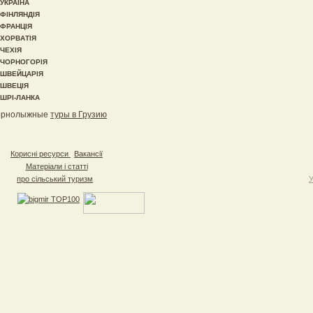
УКРАЇНА
ФІНЛЯНДІЯ
ФРАНЦІЯ
ХОРВАТІЯ
ЧЕХІЯ
ЧОРНОГОРІЯ
ШВЕЙЦАРІЯ
ШВЕЦІЯ
ШРІ-ЛАНКА
орнолыжные
туры в Грузию
Корисні ресурси
Вакансії
Матеріали і статті
про сільський туризм
У