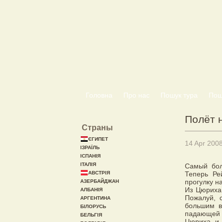
Головна
Про нас
Пошук тура
Пошу
Полёт 
Страны
ЄГИПЕТ
14 Apr 200
ІЗРАЇЛЬ
ІСПАНІЯ
ІТАЛІЯ
Самый бол
АВСТРІЯ
Теперь Ре
прогулку н
АЗЕРБАЙДЖАН
Из Цюриха
АЛБАНІЯ
Пожалуй, 
АРГЕНТИНА
большим в
БІЛОРУСЬ
падающей 
БЕЛЬГІЯ
Цюриха и 