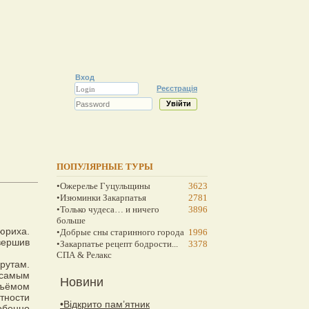
Вход
Реєстрація
ПОПУЛЯРНЫЕ ТУРЫ
•Ожерелье Гуцульщины
3623
•Изюминки Закарпатья
2781
•Только чудеса… и ничего
3896
больше
юриха.
•Добрые сны старинного города
1996
вершив
•Закарпатье рецепт бодрости...
3378
СПА & Релакс
рутам.
 самым
Новини
бъёмом
тности
•Відкрито пам’ятник
обенно