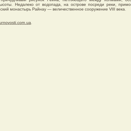
высоты. Недалеко от водопада, на острове посреди реки, примо
ский монастырь Райнау — величественное сооружение VIII века.
urnovosti.com.ua
.