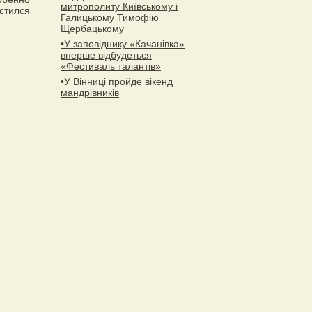
митрополиту Київському і
стился
Галицькому Тимофію
Щербацькому
•У заповіднику «Качанівка»
вперше відбудеться
«Фестиваль талантів»
•У Вінниці пройде вікенд
мандрівників