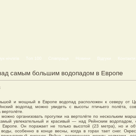
к нічлігів
Топ 100
Співпраця
Новини
Відгуки
Контакти
над самым большим водопадом в Европе
8
ьшой и мощный в Европе водопад расположен к северу от Ц
йнский водопад можно увидеть с высоты птичьего полёта, со
а вертолёте.
 можно организовать прогулки на вертолёте по нескольким марш
самый увлекательный и красивый — над Рейнским водопадом,
 Европе. Он поражает не только высотой (23 метра), но и о
воды, особенно в конце весны, когда в горах тает снег. Окрес
причудливый рисунок Рейна, петляющего между холмами, ос