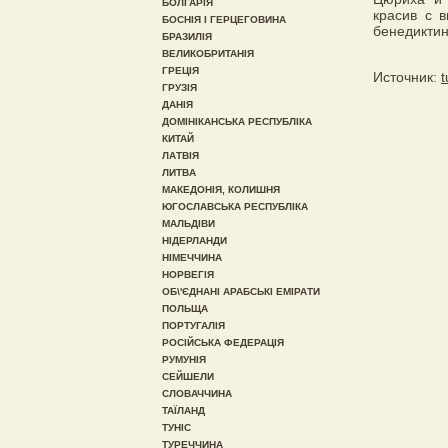
БОЛГАРІЯ
красив с 
БОСНІЯ І ГЕРЦЕГОВИНА
бенедиктин
БРАЗИЛІЯ
ВЕЛИКОБРИТАНІЯ
ГРЕЦІЯ
Источник:
t
ГРУЗІЯ
ДАНІЯ
ДОМІНІКАНСЬКА РЕСПУБЛІКА
КИТАЙ
ЛАТВІЯ
ЛИТВА
МАКЕДОНІЯ, КОЛИШНЯ
ЮГОСЛАВСЬКА РЕСПУБЛІКА
МАЛЬДІВИ
НІДЕРЛАНДИ
НІМЕЧЧИНА
НОРВЕГІЯ
ОБ\'ЄДНАНІ АРАБСЬКІ ЕМІРАТИ
ПОЛЬЩА
ПОРТУГАЛІЯ
РОСІЙСЬКА ФЕДЕРАЦІЯ
РУМУНІЯ
СЕЙШЕЛИ
СЛОВАЧЧИНА
ТАЇЛАНД
ТУНІС
ТУРЕЧЧИНА