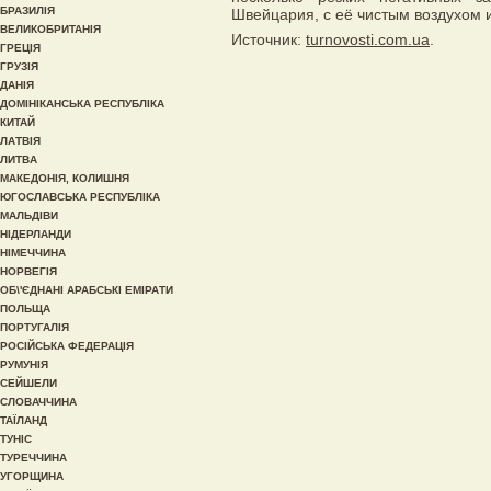
БРАЗИЛІЯ
Швейцария, с её чистым воздухом 
ВЕЛИКОБРИТАНІЯ
Источник:
turnovosti.com.ua
.
ГРЕЦІЯ
ГРУЗІЯ
ДАНІЯ
ДОМІНІКАНСЬКА РЕСПУБЛІКА
КИТАЙ
ЛАТВІЯ
ЛИТВА
МАКЕДОНІЯ, КОЛИШНЯ
ЮГОСЛАВСЬКА РЕСПУБЛІКА
МАЛЬДІВИ
НІДЕРЛАНДИ
НІМЕЧЧИНА
НОРВЕГІЯ
ОБ\'ЄДНАНІ АРАБСЬКІ ЕМІРАТИ
ПОЛЬЩА
ПОРТУГАЛІЯ
РОСІЙСЬКА ФЕДЕРАЦІЯ
РУМУНІЯ
СЕЙШЕЛИ
СЛОВАЧЧИНА
ТАЇЛАНД
ТУНІС
ТУРЕЧЧИНА
УГОРЩИНА