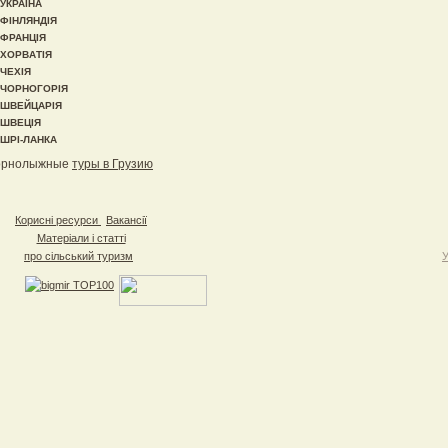
УКРАЇНА
ФІНЛЯНДІЯ
ФРАНЦІЯ
ХОРВАТІЯ
ЧЕХІЯ
ЧОРНОГОРІЯ
ШВЕЙЦАРІЯ
ШВЕЦІЯ
ШРІ-ЛАНКА
орнолыжные
туры в Грузию
Корисні ресурси
Вакансії
Матеріали і статті
про сільський туризм
У