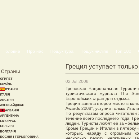
Головна
Про нас
Пошук тура
Пошук нічлігів
Топ 100
Греция уступает тольк
Страны
ЄГИПЕТ
02 Jul 2008
ІЗРАЇЛЬ
Греческая Национальная Туристич
ІСПАНІЯ
туристического журнала The Su
ІТАЛІЯ
Европейских стран для отдыха.
АВСТРІЯ
Греция заняла второе место в конк
АЗЕРБАЙДЖАН
Awards 2008”, уступив только Итали
АЛБАНІЯ
По результатам опроса читателей
АРГЕНТИНА
течение всего последнего года, Г
БІЛОРУСЬ
людей. Туристы любят её за «белы
БЕЛЬГІЯ
Кроме Греции и Италии в пятёрку
БОЛГАРІЯ
которых, наряду с огромным ко
БОСНІЯ І ГЕРЦЕГОВИНА
несколько резких негативных з