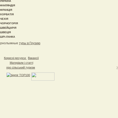
УКРАЇНА
ФІНЛЯНДІЯ
ФРАНЦІЯ
ХОРВАТІЯ
ЧЕХІЯ
ЧОРНОГОРІЯ
ШВЕЙЦАРІЯ
ШВЕЦІЯ
ШРІ-ЛАНКА
орнолыжные
туры в Грузию
Корисні ресурси
Вакансії
Матеріали і статті
про сільський туризм
У