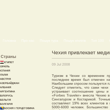
Головна
Про нас
Пошук тура
Пошук нічлігів
Топ 100
Чехия привлекает меди
Страны
ЄГИПЕТ
09 Jul 2008
ІЗРАЇЛЬ
ІСПАНІЯ
ІТАЛІЯ
Туризм в Чехии со временем п
АВСТРІЯ
последнее время был отмечен на
Наибольшим спросом пользуется пл
АЗЕРБАЙДЖАН
Следует отметить, что сами чехи
АЛБАНІЯ
устраивает соотношение цены и 
АРГЕНТИНА
«Forbes Traveler» внесла Чехию 
БІЛОРУСЬ
Сингапуром и Костарикой. Точны
БЕЛЬГІЯ
составляют 19% всех клиентов в 
БОЛГАРІЯ
5000-6000 человек. Большинство
БОСНІЯ І ГЕРЦЕГОВИНА