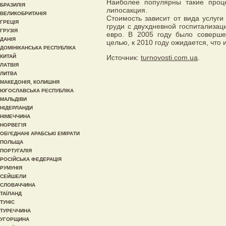
Наиболее популярны такие проце
БРАЗИЛІЯ
липосакция.
ВЕЛИКОБРИТАНІЯ
Стоимость зависит от вида услуги
ГРЕЦІЯ
груди с двухдневной госпитализац
ГРУЗІЯ
евро. В 2005 году было соверше
ДАНІЯ
целью, к 2010 году ожидается, что 
ДОМІНІКАНСЬКА РЕСПУБЛІКА
КИТАЙ
Источник:
turnovosti.com.ua
.
ЛАТВІЯ
ЛИТВА
МАКЕДОНІЯ, КОЛИШНЯ
ЮГОСЛАВСЬКА РЕСПУБЛІКА
МАЛЬДІВИ
НІДЕРЛАНДИ
НІМЕЧЧИНА
НОРВЕГІЯ
ОБ\'ЄДНАНІ АРАБСЬКІ ЕМІРАТИ
ПОЛЬЩА
ПОРТУГАЛІЯ
РОСІЙСЬКА ФЕДЕРАЦІЯ
РУМУНІЯ
СЕЙШЕЛИ
СЛОВАЧЧИНА
ТАЇЛАНД
ТУНІС
ТУРЕЧЧИНА
УГОРЩИНА