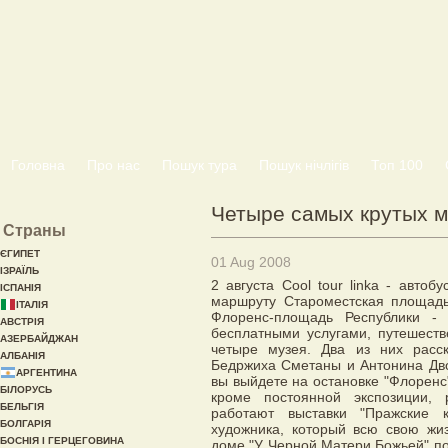
Головна
Про нас
Пошук тура
Пошук нічлігів
Топ 100
Четыре самых крутых м
Страны
ЄГИПЕТ
01 Aug 2008
ІЗРАЇЛЬ
2 августа Cool tour linka - автоб
ІСПАНІЯ
маршруту Староместская площадь
ІТАЛІЯ
Флоренс-площадь Республики - 
АВСТРІЯ
бесплатными услугами, путешеств
АЗЕРБАЙДЖАН
четыре музея. Два из них расс
АЛБАНІЯ
Бедржиха Сметаны и Антонина Двор
АРГЕНТИНА
вы выйдете на остановке "Флоренс"
БІЛОРУСЬ
кроме постоянной экспозиции, 
БЕЛЬГІЯ
работают выставки "Пражские 
БОЛГАРІЯ
художника, который всю свою жиз
БОСНІЯ І ГЕРЦЕГОВИНА
доме "У Черной Матери Божьей" по