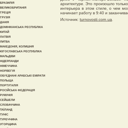
БРАЗИЛІЯ
архитектуре. Это произошло только 
ВЕЛИКОБРИТАНІЯ
интерьера в этом стиле, о чем мож
начинает работу в 9:40 и заканчивае
ГРЕЦІЯ
ГРУЗІЯ
Источник:
turnovosti.com.ua
.
ДАНІЯ
ДОМІНІКАНСЬКА РЕСПУБЛІКА
КИТАЙ
ЛАТВІЯ
ЛИТВА
МАКЕДОНІЯ, КОЛИШНЯ
ЮГОСЛАВСЬКА РЕСПУБЛІКА
МАЛЬДІВИ
НІДЕРЛАНДИ
НІМЕЧЧИНА
НОРВЕГІЯ
ОБ\'ЄДНАНІ АРАБСЬКІ ЕМІРАТИ
ПОЛЬЩА
ПОРТУГАЛІЯ
РОСІЙСЬКА ФЕДЕРАЦІЯ
РУМУНІЯ
СЕЙШЕЛИ
СЛОВАЧЧИНА
ТАЇЛАНД
ТУНІС
ТУРЕЧЧИНА
УГОРЩИНА