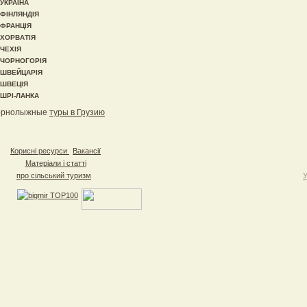
УКРАЇНА
ФІНЛЯНДІЯ
ФРАНЦІЯ
ХОРВАТІЯ
ЧЕХІЯ
ЧОРНОГОРІЯ
ШВЕЙЦАРІЯ
ШВЕЦІЯ
ШРІ-ЛАНКА
орнолыжные
туры в Грузию
Корисні ресурси
Вакансії
Матеріали і статті
про сільський туризм
У