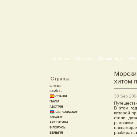
Головна
Про нас
Пошук тура
Пошу
Морски
Страны
хитом 
ЄГИПЕТ
ІЗРАЇЛЬ
30 Sep 200
ІСПАНІЯ
ІТАЛІЯ
Путешеств
АВСТРІЯ
В этом го
АЗЕРБАЙДЖАН
которой пр
АЛБАНІЯ
стали даж
рюкзаком 
АРГЕНТИНА
пассажира
БІЛОРУСЬ
разбирать 
БЕЛЬГІЯ