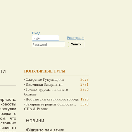
Вход
Реєстрація
ли
ПОПУЛЯРНЫЕ ТУРЫ
•Ожерелье Гуцульщины
3623
•Изюминки Закарпатья
2781
•Только чудеса… и ничего
3896
больше
ярность.
•Добрые сны старинного города
1996
 красоты
•Закарпатье рецепт бодрости...
3378
прогулки
СПА & Релакс
ездки с
ом, что
Новини
остоянно
личие от
•Відкрито пам’ятник