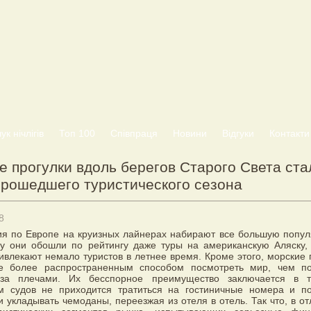
к нічлігів
Топ 100
Співпраця
Новини
Відгуки
Контакти
е прогулки вдоль берегов Старого Света ста
прошедшего туристического сезона
8
ия по Европе на круизных лайнерах набирают все большую попул
ду они обошли по рейтингу даже туры на американскую Аляску,
ивлекают немало туристов в летнее время. Кроме этого, морские 
е более распространенным способом посмотреть мир, чем по
за плечами. Их бесспорное преимущество заключается в т
м судов не приходится тратиться на гостиничные номера и п
и укладывать чемоданы, переезжая из отеля в отель. Так что, в от