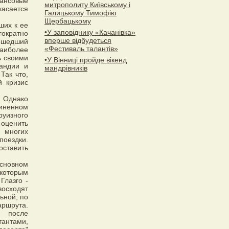
ансовые
митрополиту Київському і
касается
Галицькому Тимофію
Щербацькому
ших к ее
•У заповіднику «Качанівка»
ократно
вперше відбудеться
рошедший
«Фестиваль талантів»
аиболее
ь своими
•У Вінниці пройде вікенд
ландии и
мандрівників
Так что,
й кризис
. Однако
иненном
руизного
 оценить
 многих
поездки.
ставить
основном
 которым
Глазго -
восходят
ьной, по
шрута.
 после
антами,