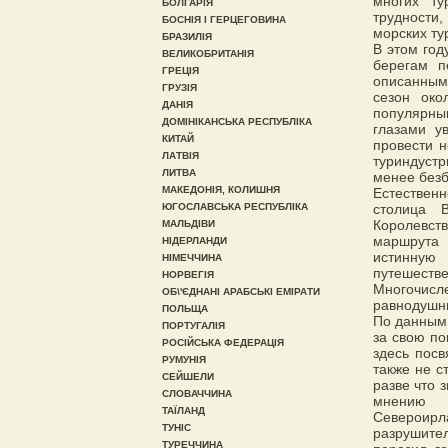
многих ту
БОЛГАРІЯ
трудности,
БОСНІЯ І ГЕРЦЕГОВИНА
морских ту
БРАЗИЛІЯ
В этом год
ВЕЛИКОБРИТАНІЯ
берегам п
ГРЕЦІЯ
описанным 
ГРУЗІЯ
сезон око
ДАНІЯ
популярны
ДОМІНІКАНСЬКА РЕСПУБЛІКА
глазами у
КИТАЙ
провести 
ЛАТВІЯ
туриндуст
ЛИТВА
менее безб
МАКЕДОНІЯ, КОЛИШНЯ
Естественн
ЮГОСЛАВСЬКА РЕСПУБЛІКА
столица 
Королевств
МАЛЬДІВИ
маршрута 
НІДЕРЛАНДИ
истинную
НІМЕЧЧИНА
путешеств
НОРВЕГІЯ
Многочис
ОБ\'ЄДНАНІ АРАБСЬКІ ЕМІРАТИ
равнодушн
ПОЛЬЩА
По данным 
ПОРТУГАЛІЯ
за свою по
РОСІЙСЬКА ФЕДЕРАЦІЯ
здесь посв
РУМУНІЯ
также не с
СЕЙШЕЛИ
разве что 
СЛОВАЧЧИНА
мнению п
ТАЇЛАНД
Североир
ТУНІС
разрушите
ТУРЕЧЧИНА