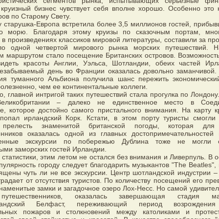
ристических сегментов рынка, испытывающих серьезные фин
 круизный бизнес чувствует себя вполне хорошо. Особенно это 
ров по Старому Свету.
у старушка-Европа встретила более 3,5 миллионов гостей, прибыв
о морю. Благодаря этому круизы по сказочным портам, мног
в произведениях классиков мировой литературы, составили за п
ло одной четвертой мирового рынка морских путешествий. Н
м маршрутом стало посещение Британских островов. Возможност
видеть красоты Англии, Уэльса, Шотландии, обеих частей Ир
незабываемый день во Франции оказалась довольно заманчивой. 
рия туманного Альбиона получила шанс пережить экономически
олезненно, чем ее континентальные коллеги.
о, главной интригой таких путешествий стала прогулка по Лондону
Великобритании – далеко не единственное место в Соед
е, которое достойно самого пристального внимания. На карту к
попал ирландский Корк. Кстати, в этом порту туристы смогли
 прелесть знаменитой британской погоды, которая для
енников оказалась одной из главных достопримечательностей 
ленные экскурсии по побережью Дублина тоже не могли о
ыми заморских гостей Ирландии.
статистики, этим летом не остался без внимания и Ливерпуль. В 
пулярность городу следует благодарить музыкантов "The Beatles",
ящены чуть ли не все экскурсии. Центр шотландской индустрии – 
традает от отсутствия туристов. По количеству посещений его пре
знаменитые замки и загадочное озеро Лох-Несс. Но самой удивител
утешественников, оказалась завершающая стадия мар
ландский Белфаст, переживающий период возрождения
льных пожаров и столкновений между католиками и протест