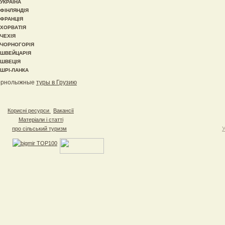
УКРАЇНА
ФІНЛЯНДІЯ
ФРАНЦІЯ
ХОРВАТІЯ
ЧЕХІЯ
ЧОРНОГОРІЯ
ШВЕЙЦАРІЯ
ШВЕЦІЯ
ШРІ-ЛАНКА
орнолыжные
туры в Грузию
Корисні ресурси
Вакансії
Матеріали і статті
про сільський туризм
У