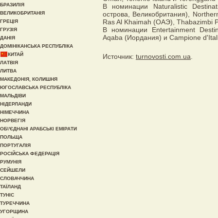
БРАЗИЛІЯ
В номинации Naturalistic Desti
ВЕЛИКОБРИТАНІЯ
острова, Великобритания), Norther
Ras Al Khaimah (ОАЭ), Thabazimbi P
ГРЕЦІЯ
В номинации Entertainment Desti
ГРУЗІЯ
Aqaba (Иордания) и Campione d'Ital
ДАНІЯ
ДОМІНІКАНСЬКА РЕСПУБЛІКА
КИТАЙ
Источник:
turnovosti.com.ua
.
ЛАТВІЯ
ЛИТВА
МАКЕДОНІЯ, КОЛИШНЯ
ЮГОСЛАВСЬКА РЕСПУБЛІКА
МАЛЬДІВИ
НІДЕРЛАНДИ
НІМЕЧЧИНА
НОРВЕГІЯ
ОБ\'ЄДНАНІ АРАБСЬКІ ЕМІРАТИ
ПОЛЬЩА
ПОРТУГАЛІЯ
РОСІЙСЬКА ФЕДЕРАЦІЯ
РУМУНІЯ
СЕЙШЕЛИ
СЛОВАЧЧИНА
ТАЇЛАНД
ТУНІС
ТУРЕЧЧИНА
УГОРЩИНА