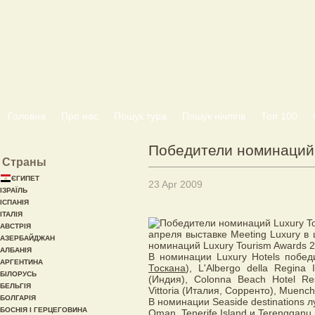
Головна
Про нас
Пошук тура
Пошук нічлігів
Топ 100
Победители номинаций 
Страны
ЄГИПЕТ
23 Apr 2009
ІЗРАЇЛЬ
ІСПАНІЯ
ІТАЛІЯ
АВСТРІЯ
апреля выставке Meeting Luxury 
АЗЕРБАЙДЖАН
номинаций Luxury Tourism Awards 2
АЛБАНІЯ
В номинации Luxury Hotels побед
АРГЕНТИНА
Тоскана
), L'Albergo della Regina
БІЛОРУСЬ
(Индия), Colonna Beach Hotel Re
БЕЛЬГІЯ
Vittoria (Италия, Сорренто), Muenc
БОЛГАРІЯ
В номинации Seaside destinations 
БОСНІЯ І ГЕРЦЕГОВИНА
Oman, Tenerife Island и Terengganu