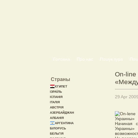
Головна
Про нас
Пошук тура
Пошу
On-line
Страны
«Между
ЄГИПЕТ
ІЗРАЇЛЬ
29 Apr 200
ІСПАНІЯ
ІТАЛІЯ
АВСТРІЯ
АЗЕРБАЙДЖАН
АЛБАНІЯ
Начиная с
АРГЕНТИНА
Украины» 
БІЛОРУСЬ
возможност
БЕЛЬГІЯ