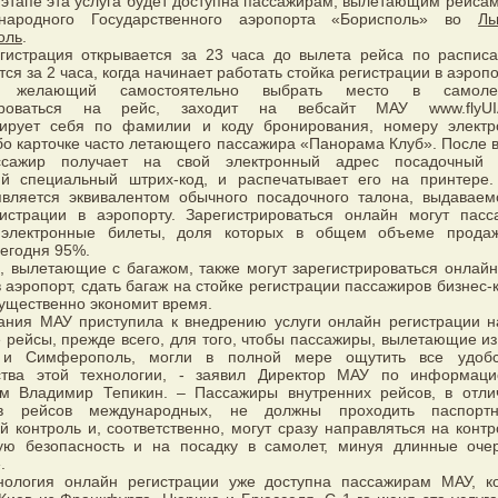
этапе эта услуга будет доступна пассажирам, вылетающим рейса
народного Государственного аэропорта «Борисполь» во
Ль
оль
.
гистрация открывается за 23 часа до вылета рейса по распис
тся за 2 часа, когда начинает работать стойка регистрации в аэропо
р, желающий самостоятельно выбрать место в самол
рироваться на рейс, заходит на вебсайт МАУ www.flyUI
ирует себя по фамилии и коду бронирования, номеру электр
бо карточке часто летающего пассажира «Панорама Клуб». После 
ссажир получает на свой электронный адрес посадочный 
й специальный штрих-код, и распечатывает его на принтере.
является эквивалентом обычного посадочного талона, выдаваем
гистрации в аэропорту. Зарегистрироваться онлайн могут пасс
электронные билеты, доля которых в общем объеме прод
сегодня 95%.
 вылетающие с багажом, также могут зарегистрироваться онлайн,
 аэропорт, сдать багаж на стойке регистрации пассажиров бизнес-
существенно экономит время.
ания МАУ приступила к внедрению услуги онлайн регистрации н
 рейсы, прежде всего, для того, чтобы пассажиры, вылетающие из
 и Симферополь, могли в полной мере ощутить все удоб
тва этой технологии, - заявил Директор МАУ по информац
ям Владимир Тепикин. – Пассажиры внутренних рейсов, в отли
ов рейсов международных, не должны проходить паспорт
 контроль и, соответственно, могут сразу направляться на контр
ую безопасность и на посадку в самолет, минуя длинные оче
.
нология онлайн регистрации уже доступна пассажирам МАУ, к