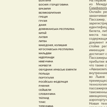
На первом 
БОЛГАРІЯ
из Между
БОСНІЯ І ГЕРЦЕГОВИНА
Симфероп
БРАЗИЛІЯ
Онлайн ре
ВЕЛИКОБРИТАНІЯ
заканчивае
ГРЕЦІЯ
Пассажи
ГРУЗІЯ
зарегист
ДАНІЯ
идентифиц
ДОМІНІКАНСЬКА РЕСПУБЛІКА
билета, ли
КИТАЙ
места па
ЛАТВІЯ
содержащи
ЛИТВА
документ 
МАКЕДОНІЯ, КОЛИШНЯ
стойке ре
ЮГОСЛАВСЬКА РЕСПУБЛІКА
имеющие 
достигает 
МАЛЬДІВИ
Пассажиры,
НІДЕРЛАНДИ
прибытии в
НІМЕЧЧИНА
что также 
НОРВЕГІЯ
«Авиакомп
ОБ\'ЄДНАНІ АРАБСЬКІ ЕМІРАТИ
внутренние
ПОЛЬЩА
во Львов
ПОРТУГАЛІЯ
преимущес
РОСІЙСЬКА ФЕДЕРАЦІЯ
технологи
РУМУНІЯ
пассажир
СЕЙШЕЛИ
таможенный
СЛОВАЧЧИНА
авиационн
ТАЇЛАНД
аэропорту»
ТУНІС
Новая тех
ТУРЕЧЧИНА