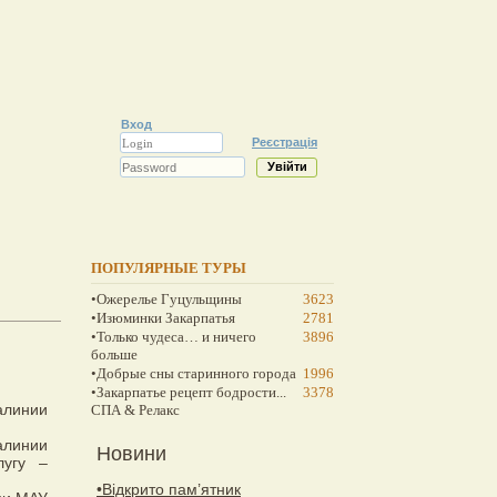
Вход
Реєстрація
ПОПУЛЯРНЫЕ ТУРЫ
•Ожерелье Гуцульщины
3623
•Изюминки Закарпатья
2781
•Только чудеса… и ничего
3896
больше
•Добрые сны старинного города
1996
•Закарпатье рецепт бодрости...
3378
СПА & Релакс
алинии
Новини
лугу –
•Відкрито пам’ятник