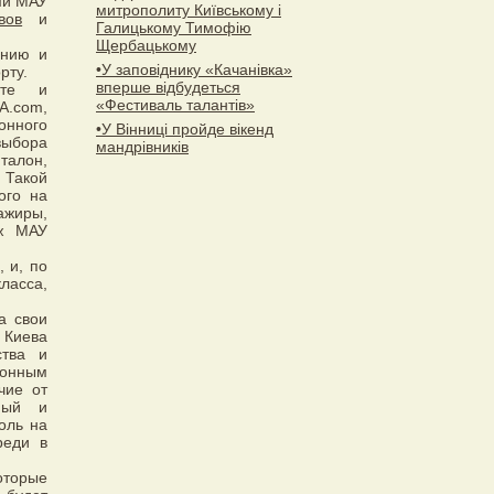
ми МАУ
митрополиту Київському і
вов
и
Галицькому Тимофію
Щербацькому
анию и
•У заповіднику «Качанівка»
рту.
вперше відбудеться
ете и
«Фестиваль талантів»
A.com,
онного
•У Вінниці пройде вікенд
выбора
мандрівників
талон,
 Такой
ого на
ажиры,
аж МАУ
 и, по
класса,
а свои
 Киева
ства и
ионным
чие от
ный и
оль на
реди в
оторые