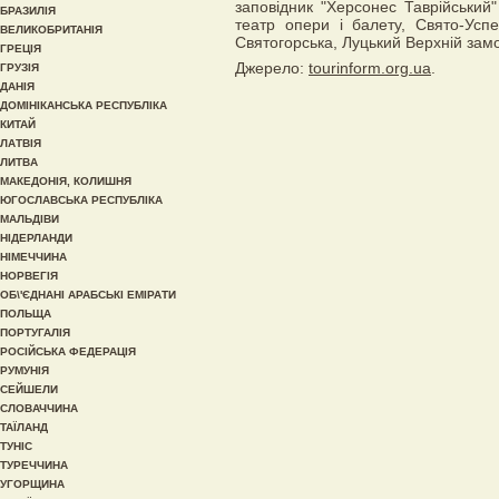
заповідник "Херсонес Таврійський
БРАЗИЛІЯ
театр опери і балету, Свято-Усп
ВЕЛИКОБРИТАНІЯ
Святогорська, Луцький Верхній замо
ГРЕЦІЯ
Джерело:
tourinform.org.ua
.
ГРУЗІЯ
ДАНІЯ
ДОМІНІКАНСЬКА РЕСПУБЛІКА
КИТАЙ
ЛАТВІЯ
ЛИТВА
МАКЕДОНІЯ, КОЛИШНЯ
ЮГОСЛАВСЬКА РЕСПУБЛІКА
МАЛЬДІВИ
НІДЕРЛАНДИ
НІМЕЧЧИНА
НОРВЕГІЯ
ОБ\'ЄДНАНІ АРАБСЬКІ ЕМІРАТИ
ПОЛЬЩА
ПОРТУГАЛІЯ
РОСІЙСЬКА ФЕДЕРАЦІЯ
РУМУНІЯ
СЕЙШЕЛИ
СЛОВАЧЧИНА
ТАЇЛАНД
ТУНІС
ТУРЕЧЧИНА
УГОРЩИНА