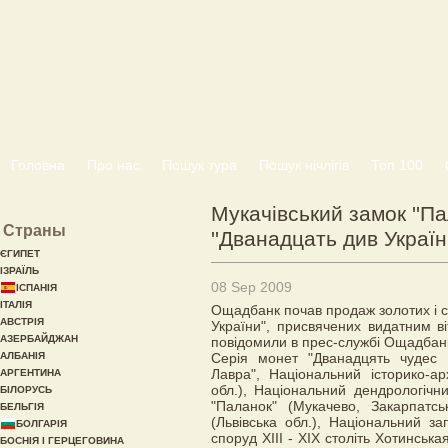
Головна
Про нас
Пошук тура
Пошук нічлігів
Топ 100
Мукачівський замок ''Па
Страны
''Дванадцать див України
ЄГИПЕТ
ІЗРАЇЛЬ
08 Sep 2009
ІСПАНІЯ
ІТАЛІЯ
Ощадбанк почав продаж золотих і ср
АВСТРІЯ
України", присвячених видатним ві
АЗЕРБАЙДЖАН
повідомили в прес-службі Ощадбан
АЛБАНІЯ
Серія монет "Дванадцять чудес У
Лавра", Національний історико-ар
АРГЕНТИНА
обл.), Національний дендрологічни
БІЛОРУСЬ
"Паланок" (Мукачево, Закарпатс
БЕЛЬГІЯ
(Львівська обл.), Національний за
БОЛГАРІЯ
споруд ХIII - ХІХ століть Хотинськ
БОСНІЯ І ГЕРЦЕГОВИНА