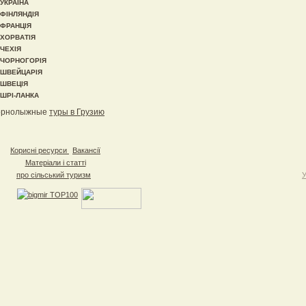
УКРАЇНА
ФІНЛЯНДІЯ
ФРАНЦІЯ
ХОРВАТІЯ
ЧЕХІЯ
ЧОРНОГОРІЯ
ШВЕЙЦАРІЯ
ШВЕЦІЯ
ШРІ-ЛАНКА
орнолыжные
туры в Грузию
Корисні ресурси
Вакансії
Матеріали і статті
про сільський туризм
У