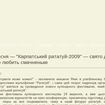
к нічлігів
Топ 100
Співпраця
Новини
Відгуки
Контакти
сня — ''Карпатський рататуй-2009'' — свято 
то любить смачненьке
9
готувати може кожен!'' - запевняло мишеня Ремі в улюбленому 
орослими мультфільмі “Рататуй”, і саме цей лозунг надихнув орган
сту” взятися за проведення нового кулінарного фестивалю, яки
патський рататуй”.
ме фестиваль кулінарного мистецтва 19 вересня, а вже цьог
 запросив журналістів на прес-конференцію, присвячену підготовці д
и перш за все поцікавилися, чому в назві фігурує рататуй,