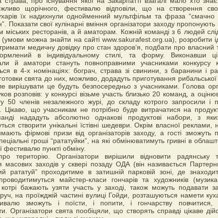
 страва, про існування якої на Закарпатті взагалі мало хто знає
ожливо щорічного, фестивалю відповіли, що на створення сво
ухарів їх надихнули однойменний мультфільм та фраза “смачно 
”. Показати свої кулінарні вміння організатори заходу пропонують
м міських ресторанів, а й аматорам. Кожній команді з 6 людей слі
 (умови можна знайти на сайті www.sakurafest.org.ua), розробити і
тримати медичну довідку про стан здоров’я, подбати про власний 
ормлений в індивідуальному стилі, та форму. Виконавши ці
али й аматори стануть повноправними учасниками конкурсу к
ься в 4-х номінаціях: бограч, страва зі свинини, з баранини і ра
дготовки свята до них, можливо, додадуть приготування рибальської
ле вирішувати це будуть безпосередньо з учасниками. Голова орг
ков розповів: у конкурсі візьме участь близько 20 команд, а оціню
у 50 членів незалежного журі, до складу котрого запросили і п
в. Цікаво, що учасникам не потрібно буде витрачатися на продук
манді нададуть абсолютно однакові продуктові набори, з яки
ться створити унікальні їстівні шедеври. Окрім власної реклами, 
имають фірмові призи від організаторів заходу, а гості зможуть 
спеціальні гроші “рататуйки”, на які обмінюватимуть гривні в облаш
ї фестивалю пункті обміну.
про територію. Організатори вирішили відновити радянську 
 масових заходів у сквері позаду ОДА (він називається Партерн
ий рататуй” проходитиме в затишній парковій зоні, де знаходи
проводитимуться майстер-класи гончарів та художників (музик
 котрі бажають узяти участь у заході, також можуть подавати з
оруч, на проїжджій частині вулиці Гойди, розташуються намети куха
тивалю зможуть і поїсти, і попити, і гончарству повчитися, 
и. Організатори свята пообіцяли, що створять справді цікаве дійс