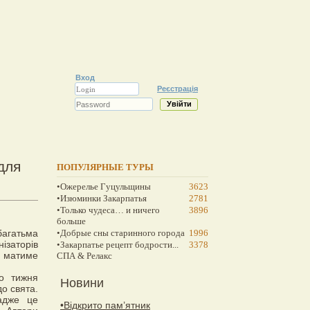
Вход
Реєстрація
для
ПОПУЛЯРНЫЕ ТУРЫ
•Ожерелье Гуцульщины
3623
•Изюминки Закарпатья
2781
•Только чудеса… и ничего
3896
больше
багатьма
•Добрые сны старинного города
1996
ізаторів
•Закарпатье рецепт бодрости...
3378
й матиме
СПА & Релакс
о тижня
Новини
о свята.
 адже це
•Відкрито пам’ятник