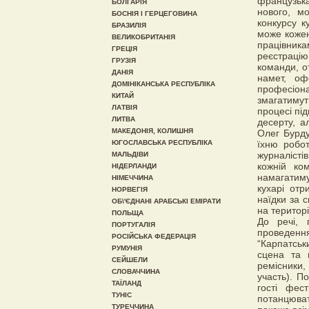
французька
БОЛГАРІЯ
нового, м
БОСНІЯ І ГЕРЦЕГОВИНА
конкурсу к
БРАЗИЛІЯ
може кожен
ВЕЛИКОБРИТАНІЯ
працівника
ГРЕЦІЯ
реєстрацію
ГРУЗІЯ
команди, о
ДАНІЯ
намет, оф
ДОМІНІКАНСЬКА РЕСПУБЛІКА
професіон
КИТАЙ
змагатимут
ЛАТВІЯ
процесі пі
ЛИТВА
десерту, а
МАКЕДОНІЯ, КОЛИШНЯ
Олег Бурду
ЮГОСЛАВСЬКА РЕСПУБЛІКА
їхню робот
журналісті
МАЛЬДІВИ
кожній ко
НІДЕРЛАНДИ
намагатиму
НІМЕЧЧИНА
кухарі отр
НОРВЕГІЯ
наїдки за 
ОБ\'ЄДНАНІ АРАБСЬКІ ЕМІРАТИ
на територі
ПОЛЬЩА
До речі, 
ПОРТУГАЛІЯ
проведення
РОСІЙСЬКА ФЕДЕРАЦІЯ
“Карпатськ
РУМУНІЯ
сцена та 
СЕЙШЕЛИ
ремісники,
СЛОВАЧЧИНА
участь). П
ТАЇЛАНД
гості фес
ТУНІС
потанцюват
ТУРЕЧЧИНА