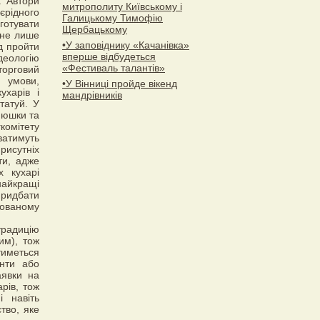
. Автори
митрополиту Київському і
єрідного
Галицькому Тимофію
готувати
Щербацькому
 не лише
•У заповіднику «Качанівка»
д пройти
вперше відбудеться
деологію
«Фестиваль талантів»
торговий
 умови,
•У Вінниці пройде вікенд
ухарів і
мандрівників
татуй. У
 юшки та
комітету
ватимуть
рисутніх
ти, адже
х кухарі
найкращі
придбати
тованому
традицію
им), тож
тиметься
анти або
аявки на
рів, тож
і навіть
тво, яке