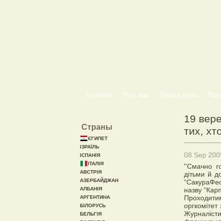
Головна
Про нас
Пошук тура
Пошу
19 вере
Страны
тих, х
ЄГИПЕТ
ІЗРАЇЛЬ
08 Sep 200
ІСПАНІЯ
ІТАЛІЯ
''Смачно 
АВСТРІЯ
дітьми й д
АЗЕРБАЙДЖАН
“СакураФе
АЛБАНІЯ
назву “Кар
Проходити
АРГЕНТИНА
оргкомітет
БІЛОРУСЬ
Журналіст
БЕЛЬГІЯ