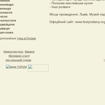
УКРАЇНА
- Польова мисливська кухня
ФІНЛЯНДІЯ
- Інші розваги
ФРАНЦІЯ
ХОРВАТІЯ
Місце проведення: Львів. Музей нар
ЧЕХІЯ
ЧОРНОГОРІЯ
Офіційний сайт: www.festyndiany.or
ШВЕЙЦАРІЯ
ШВЕЦІЯ
ШРІ-ЛАНКА
орнолыжные
туры в Грузию
Корисні ресурси
Вакансії
Матеріали і статті
про сільський туризм
У