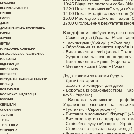
БРАЗИЛІЯ
10:45 Відкриття виставки собак (ФМС
ВЕЛИКОБРИТАНІЯ
12:30 Показ мисливської моди («За
14:00 Показ імітації голосу оленя (
ГРЕЦІЯ
15:00 Мистецтво ваблення тварин (
ГРУЗІЯ
17:00 Оголошення результатів кінол
ДАНІЯ
ДОМІНІКАНСЬКА РЕСПУБЛІКА
В ході фестин відбуватимуться пока
КИТАЙ
- Сокільництва (Україна, Росія, Кир
ЛАТВІЯ
- Таксидермії (Viptrophy –Україна)
ЛИТВА
- Оброблення та пошиття виробів із 
МАКЕДОНІЯ, КОЛИШНЯ
- Виготовлення ножів (ковалі Полта
ЮГОСЛАВСЬКА РЕСПУБЛІКА
- Художнє випалювання по дереву –
МАЛЬДІВИ
- Виготовлення амуніції («Кречет» –
НІДЕРЛАНДИ
- Метання ножів (Юрій – Росія)
НІМЕЧЧИНА
НОРВЕГІЯ
Додатковими заходами будуть:
ОБ\'ЄДНАНІ АРАБСЬКІ ЕМІРАТИ
- Дитячі вікторини
ПОЛЬЩА
- Забави та конкурси для дітей
ПОРТУГАЛІЯ
- Боротьба із браконьєрством (“Ка
клуб - Україна)
РОСІЙСЬКА ФЕДЕРАЦІЯ
- Виставка мисливських трофеїв
РУМУНІЯ
Управління лісового та мислив
СЕЙШЕЛИ
«Тустань», «Євротрофей»)
СЛОВАЧЧИНА
- Виставка мисливської біжутерії 
ТАЇЛАНД
- Виставка картин на природню тем
ТУНІС
- Стрільба з луку («Арчер» – Україн
ТУРЕЧЧИНА
- Стрільба на віртуальному стенді 
УГОРЩИНА
- Конкурси для представників від м