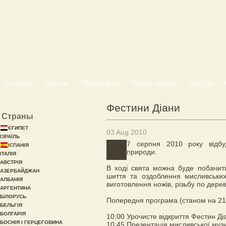
Головна
Про нас
Пошук тура
Пошук нічлігів
Топ 100
Фестини Діани
Страны
ЄГИПЕТ
03 Aug 2010
ІЗРАЇЛЬ
7 серпня 2010 року відбу
ІСПАНІЯ
природи.
ІТАЛІЯ
АВСТРІЯ
В ході свята можна буде побачити
АЗЕРБАЙДЖАН
шиття та оздоблення мисливських 
АЛБАНІЯ
виготовлення ножів, різьбу по дерев
АРГЕНТИНА
БІЛОРУСЬ
Попередня програма (станом на 21
БЕЛЬГІЯ
БОЛГАРІЯ
10:00 Урочисте відкриття Фестин Ді
БОСНІЯ І ГЕРЦЕГОВИНА
10:45 Презентація мисливської музи