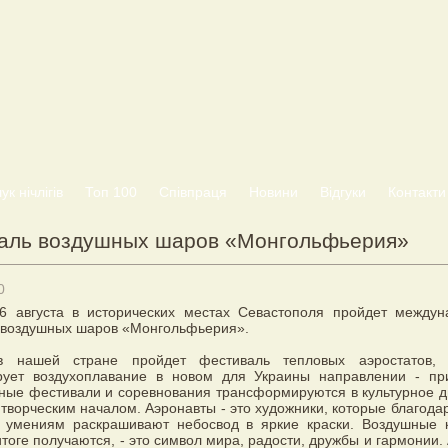
к нічлігів
Топ 100
Співпраця
Новини
Відгуки
Контакти
аль воздушных шаров «Монгольфьерия»
0
6 августа в исторических местах Севастополя пройдет между
 воздушных шаров «Монгольфьерия».
в нашей стране пройдет фестиваль тепловых аэростатов, 
рует воздухоплавание в новом для Украины направлении - пр
ьные фестивали и соревнования трансформируются в культурное 
 творческим началом. Аэронавты - это художники, которые благода
 умениям раскрашивают небосвод в яркие краски. Воздушные 
итоге получаются, - это символ мира, радости, дружбы и гармонии. 