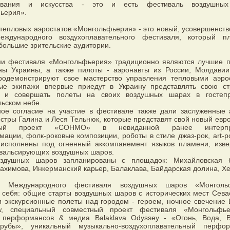
лавания и искусства - это и есть фестиваль воздушны
ьерия».
тепловых аэростатов «Монгольфьерия» - это новый, усовершенст
ждународного воздухоплавательного фестиваля, который пл
большие зрительские аудитории.
ми фестиваля «Монгольфьерия» традиционно являются лучшие 
ны Украины, а также пилоты - аэронавты из России, Молдавии
родемонстрируют свое мастерство управления тепловыми аэро
ые экипажи впервые приедут в Украину представлять свою ст
е и совершать полеты на своих воздушных шарах в гостеп
ьском небе.
ное согласие на участие в фестивале также дали заслуженные 
стры Галина и Леся Тельнюк, которые представят свой новый евр
ьный проект «СОНМО» в невиданной ранее интерпре
ации, фолк-роковые композиции, роботы в стиле джаз-рок, art-рок
 исполнены под огненный аккомпанемент языков пламени, изв
 вальсирующих воздушных шаров.
здушных шаров запланированы c площадок: Михайловская б
химова, Инкерманский карьер, Балаклава, Байдарская долина, Хе
а Международного фестиваля воздушных шаров «Монголь
 себя: общие старты воздушных шаров с исторических мест Сева
 экскурсионные полеты над городом - героем, ночное свечение B
ow, специальный совместный проект фестиваля «Монгольфь
 перформансов & медиа Balaklava Odyssey - «Огонь, Вода, В
рубы», уникальный музыкально-воздухоплавательный перфо