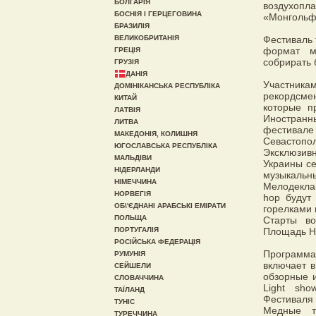
БОЛГАРІЯ
воздухоп
БОСНІЯ І ГЕРЦЕГОВИНА
«Монгольф
БРАЗИЛІЯ
ВЕЛИКОБРИТАНІЯ
Фестиваль 
формат ме
ГРЕЦІЯ
собрирать 
ГРУЗІЯ
ДАНІЯ
Участника
ДОМІНІКАНСЬКА РЕСПУБЛІКА
рекордсме
КИТАЙ
которые п
ЛАТВІЯ
Иностранн
ЛИТВА
фестивал
МАКЕДОНІЯ, КОЛИШНЯ
Севастопол
ЮГОСЛАВСЬКА РЕСПУБЛІКА
Эксклюзив
МАЛЬДІВИ
Украины се
НІДЕРЛАНДИ
музыкал
НІМЕЧЧИНА
Мелодеклам
НОРВЕГІЯ
hop будут
ОБ\'ЄДНАНІ АРАБСЬКІ ЕМІРАТИ
горелками
ПОЛЬЩА
Старты во
ПОРТУГАЛІЯ
Площадь На
РОСІЙСЬКА ФЕДЕРАЦІЯ
Программ
РУМУНІЯ
включает в
СЕЙШЕЛИ
обзорные и
СЛОВАЧЧИНА
Light sh
ТАЇЛАНД
Фестиваля
ТУНІС
Медные т
ТУРЕЧЧИНА