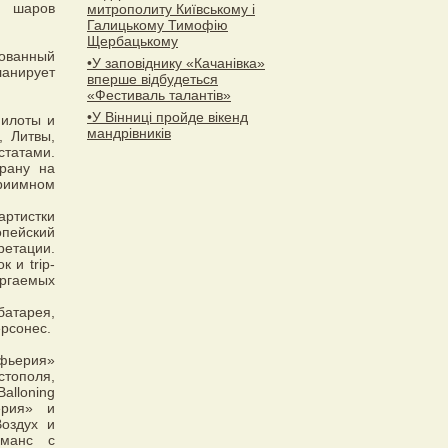
х шаров
митрополиту Київському і
Галицькому Тимофію
Щербацькому
вованный
•У заповіднику «Качанівка»
анирует
вперше відбудеться
«Фестиваль талантів»
•У Вінниці пройде вікенд
пилоты и
мандрівників
, Литвы,
статами.
рану на
риимном
артистки
опейский
тации.
 и trip-
ергаемых
атарея,
рсонес.
фьерия»
стополя,
alloning
ерия» и
оздух и
рманс с