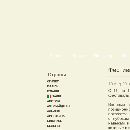
Головна
Про нас
Пошук тура
Пошу
Фестив
Страны
ЄГИПЕТ
10 Aug 201
ІЗРАЇЛЬ
С 11 по 1
ІСПАНІЯ
фестиваль
ІТАЛІЯ
АВСТРІЯ
Впервые 
АЗЕРБАЙДЖАН
позициони
АЛБАНІЯ
показател
АРГЕНТИНА
с глубоким
БІЛОРУСЬ
навыкам и
БЕЛЬГІЯ
которые в 