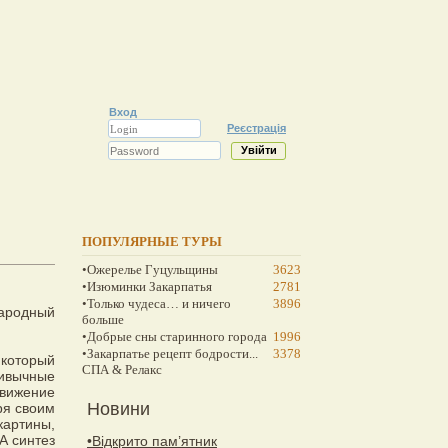
Вход
Реєстрація
ПОПУЛЯРНЫЕ ТУРЫ
•Ожерелье Гуцульщины
3623
•Изюминки Закарпатья
2781
•Только чудеса… и ничего
3896
народный
больше
•Добрые сны старинного города
1996
•Закарпатье рецепт бодрости...
3378
который
СПА & Релакс
ивычные
движение
Новини
ря своим
картины,
А синтез
•Відкрито пам’ятник