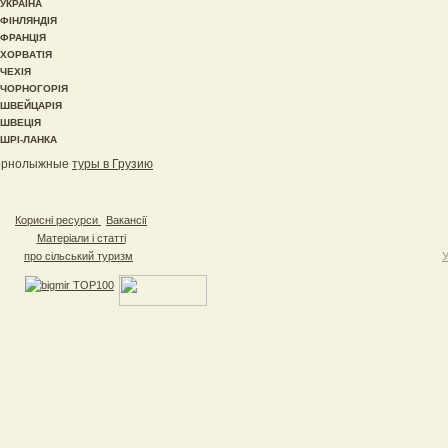
УКРАЇНА
ФІНЛЯНДІЯ
ФРАНЦІЯ
ХОРВАТІЯ
ЧЕХІЯ
ЧОРНОГОРІЯ
ШВЕЙЦАРІЯ
ШВЕЦІЯ
ШРІ-ЛАНКА
орнолыжные
туры в Грузию
Корисні ресурси
Вакансії
Матеріали і статті
про сільський туризм
У