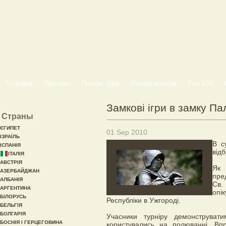
Головна
Про нас
Пошук тура
Пошук нічлігів
Топ 100
Замкові ігри в замку Па
Страны
ЄГИПЕТ
01 Sep 2010
ІЗРАЇЛЬ
В с
ІСПАНІЯ
відб
ІТАЛІЯ
АВСТРІЯ
Як 
АЗЕРБАЙДЖАН
пре
АЛБАНІЯ
Св.
АРГЕНТИНА
опі
БІЛОРУСЬ
Республіки в Ужгороді.
БЕЛЬГІЯ
БОЛГАРІЯ
Учасники турніру демонструват
БОСНІЯ І ГЕРЦЕГОВИНА
користувались на полюванні. Вп