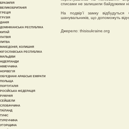
БРАЗИЛІЯ
списами не залишили байдужими ні
ВЕЛИКОБРИТАНІЯ
На подвір’ї замку відбудуться 
ГРЕЦІЯ
шанувальників, що допоможуть відч
ГРУЗІЯ
ДАНІЯ
ДОМІНІКАНСЬКА РЕСПУБЛІКА
Джерело: thisisukraine.org
КИТАЙ
ЛАТВІЯ
ЛИТВА
МАКЕДОНІЯ, КОЛИШНЯ
ЮГОСЛАВСЬКА РЕСПУБЛІКА
МАЛЬДІВИ
НІДЕРЛАНДИ
НІМЕЧЧИНА
НОРВЕГІЯ
ОБ\'ЄДНАНІ АРАБСЬКІ ЕМІРАТИ
ПОЛЬЩА
ПОРТУГАЛІЯ
РОСІЙСЬКА ФЕДЕРАЦІЯ
РУМУНІЯ
СЕЙШЕЛИ
СЛОВАЧЧИНА
ТАЇЛАНД
ТУНІС
ТУРЕЧЧИНА
УГОРЩИНА