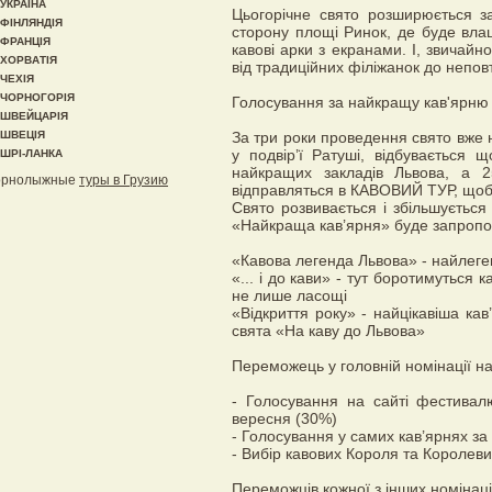
УКРАЇНА
Цьогорічне свято розширюється з
ФІНЛЯНДІЯ
сторону площі Ринок, де буде вла
ФРАНЦІЯ
кавові арки з екранами. І, звичайно
ХОРВАТІЯ
від традиційних філіжанок до непов
ЧЕХІЯ
ЧОРНОГОРІЯ
Голосування за найкращу кав'ярню
ШВЕЙЦАРІЯ
ШВЕЦІЯ
За три роки проведення свято вже н
у подвір’ї Ратуші, відбувається
ШРІ-ЛАНКА
найкращих закладів Львова, а 
орнолыжные
туры в Грузию
відправляться в КАВОВИЙ ТУР, щоб
Свято розвивається і збільшується
«Найкраща кав’ярня» буде запропо
«Кавова легенда Львова» - найлеге
«... і до кави» - тут боротимуться 
не лише ласощі
«Відкриття року» - найцікавіша кав
свята «На каву до Львова»
Переможець у головній номінації н
- Голосування на сайті фестивал
вересня (30%)
- Голосування у самих кав’ярнях з
- Вибір кавових Короля та Королев
Переможців кожної з інших номінац