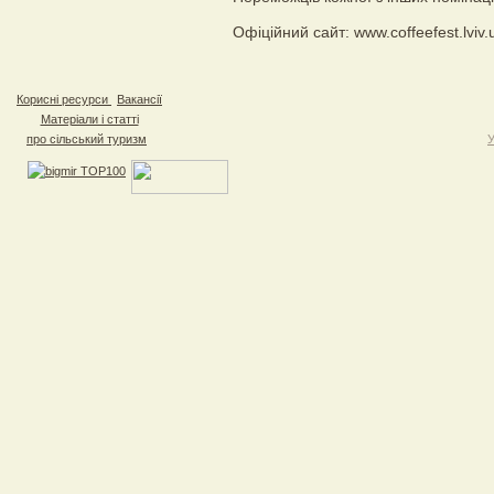
Офіційний сайт: www.coffeefest.lviv.
Корисні ресурси
Вакансії
Матеріали і статті
про сільський туризм
У