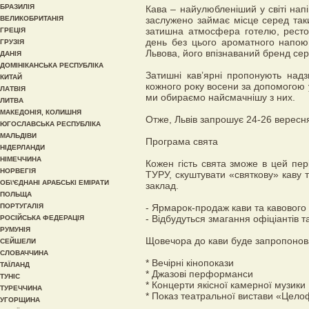
БРАЗИЛІЯ
Кава – найулюбленіший у світі напі
ВЕЛИКОБРИТАНІЯ
заслужено займає місце серед таких
затишна атмосфера готелю, рестор
ГРЕЦІЯ
день без цього ароматного напою,
ГРУЗІЯ
Львова, його впізнаваний бренд сере
ДАНІЯ
ДОМІНІКАНСЬКА РЕСПУБЛІКА
Затишні кав’ярні пропонують надз
КИТАЙ
кожного року восени за допомогою у
ЛАТВІЯ
ми обираємо найсмачнішу з них.
ЛИТВА
МАКЕДОНІЯ, КОЛИШНЯ
Отже, Львів запрошує 24-26 вересня
ЮГОСЛАВСЬКА РЕСПУБЛІКА
МАЛЬДІВИ
Програма свята
НІДЕРЛАНДИ
НІМЕЧЧИНА
Кожен гість свята зможе в цей пер
НОРВЕГІЯ
ТУРУ, скуштувати «святкову» каву 
ОБ\'ЄДНАНІ АРАБСЬКІ ЕМІРАТИ
заклад.
ПОЛЬЩА
ПОРТУГАЛІЯ
- Ярмарок-продаж кави та кавового
- Відбудуться змагання офіціантів та
РОСІЙСЬКА ФЕДЕРАЦІЯ
РУМУНІЯ
Щовечора до кави буде запропонов
СЕЙШЕЛИ
СЛОВАЧЧИНА
* Вечірні кінопокази
ТАЇЛАНД
* Джазові перформанси
ТУНІС
* Концерти якісної камерної музики
ТУРЕЧЧИНА
* Показ театральної вистави «Цел
УГОРЩИНА