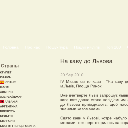
Головна
Про нас
Пошук тура
Пошук нічлігів
Топ 100
На каву до Львова
Страны
ЄГИПЕТ
20 Sep 2010
ІЗРАЇЛЬ
IV Міське свято кави - "На каву 
ІСПАНІЯ
м.Львів, Площа Ринок.
ІТАЛІЯ
АВСТРІЯ
Вже вчетверте Львів запрошує львів
АЗЕРБАЙДЖАН
кава вже давно стала невід’ємним
АЛБАНІЯ
до Львова приїжджають, щоб насо
АРГЕНТИНА
знаними кавоманами.
БІЛОРУСЬ
БЕЛЬГІЯ
Свято кави у Львові, котре набуло 
БОЛГАРІЯ
межами, теж перетворилось на спра
БОСНІЯ І ГЕРЦЕГОВИНА