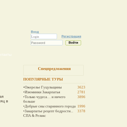
Вход
Регистрация
нтакты
Спецпредложения
ПОПУЛЯРНЫЕ ТУРЫ
•Ожерелье Гуцульщины
3623
•Изюминки Закарпатья
2781
ая
•Только чудеса… и ничего
3896
яц в
больше
•Добрые сны старинного города
1996
•Закарпатье рецепт бодрости...
3378
СПА & Релакс