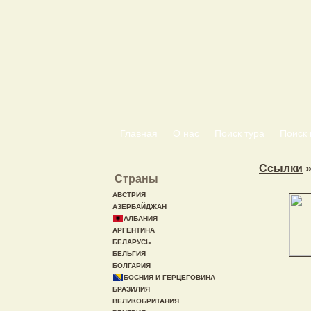
Главная
О нас
Поиск тура
Поиск 
Ссылки
»
Страны
АВСТРИЯ
АЗЕРБАЙДЖАН
АЛБАНИЯ
АРГЕНТИНА
БЕЛАРУСЬ
БЕЛЬГИЯ
БОЛГАРИЯ
БОСНИЯ И ГЕРЦЕГОВИНА
БРАЗИЛИЯ
ВЕЛИКОБРИТАНИЯ