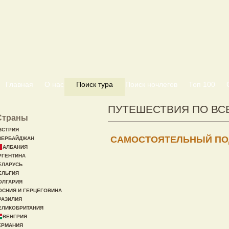
Главная
О нас
Поиск тура
Поиск ночлегов
Топ 100
ПУТЕШЕСТВИЯ ПО ВС
Страны
ВСТРИЯ
САМОСТОЯТЕЛЬНЫЙ ПО
ЗЕРБАЙДЖАН
АЛБАНИЯ
РГЕНТИНА
ЕЛАРУСЬ
ЕЛЬГИЯ
ОЛГАРИЯ
ОСНИЯ И ГЕРЦЕГОВИНА
РАЗИЛИЯ
ЕЛИКОБРИТАНИЯ
ВЕНГРИЯ
ЕРМАНИЯ