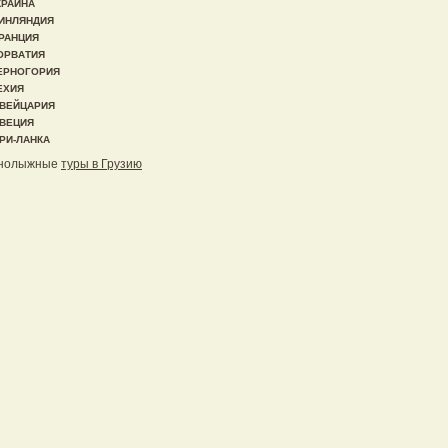
КРАИНА
ИНЛЯНДИЯ
РАНЦИЯ
ОРВАТИЯ
ЕРНОГОРИЯ
ЕХИЯ
ВЕЙЦАРИЯ
ВЕЦИЯ
РИ-ЛАНКА
нолыжные
туры в Грузию