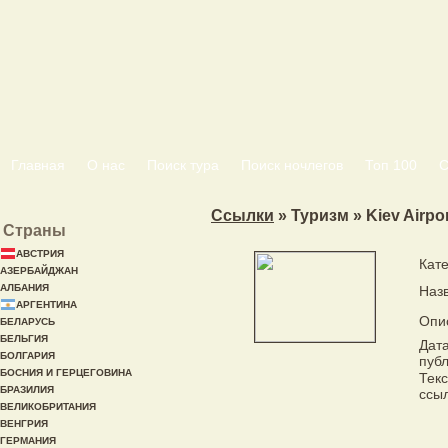
Главная
О нас
Поиск тура
Поиск ночлегов
Топ 100
С
Ссылки
» Туризм » Kiev Airpor
Страны
АВСТРИЯ
Кат
АЗЕРБАЙДЖАН
АЛБАНИЯ
Наз
АРГЕНТИНА
Опи
БЕЛАРУСЬ
БЕЛЬГИЯ
Дат
БОЛГАРИЯ
пуб
БОСНИЯ И ГЕРЦЕГОВИНА
Тек
БРАЗИЛИЯ
ссы
ВЕЛИКОБРИТАНИЯ
ВЕНГРИЯ
ГЕРМАНИЯ