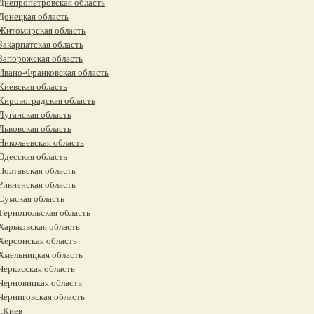
Днепропетровская область
Донецкая область
Житомирская область
Закарпатская область
Запорожская область
Ивано-Франковская область
Киевская область
Кировоградская область
Луганская область
Львовская область
Николаевская область
Одесская область
Полтавская область
Ривненская область
Сумская область
Тернопольская область
Харьковская область
Херсонская область
Хмельницкая область
Черкасская область
Черновицкая область
Черниговская область
г.Киев