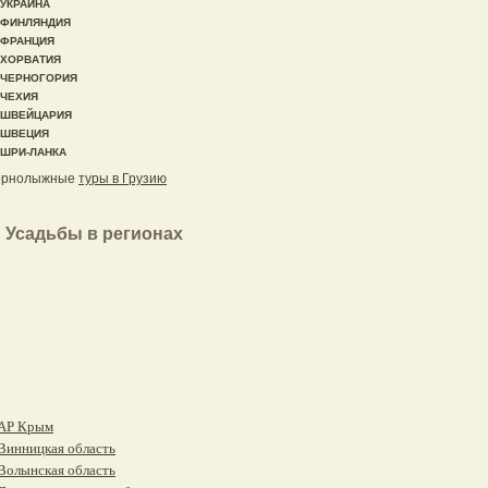
УКРАИНА
ФИНЛЯНДИЯ
ФРАНЦИЯ
ХОРВАТИЯ
ЧЕРНОГОРИЯ
ЧЕХИЯ
ШВЕЙЦАРИЯ
ШВЕЦИЯ
ШРИ-ЛАНКА
орнолыжные
туры в Грузию
Усадьбы в регионах
АР Крым
Винницкая область
Волынская область