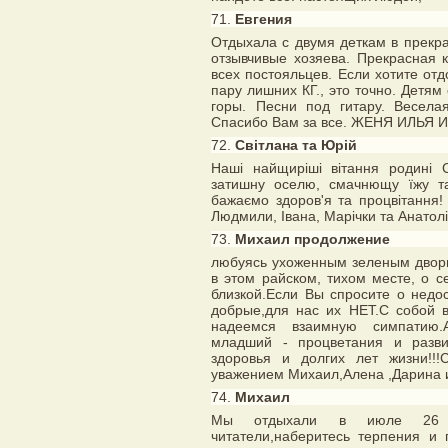
71.
Евгения
Отдыхала с двумя деткам в прекр
отзывчивые хозяева. Прекрасная 
всех постояльцев. Если хотите от
пару лишних КГ., это точно. Детям 
горы. Песни под гитару. Весела
Спасибо Вам за все. ЖЕНЯ ИЛЬЯ И
72.
Світлана та Юрій
Наші найщиріші вітання родині 
затишну оселю, смачнющу їжу т
бажаємо здоров'я та процвітання!
Людмили, Івана, Марічки та Анатол
73.
Михаил продолжение
любуясь ухоженным зеленым двори
в этом райском, тихом месте, о 
близкой.Если Вы спросите о недо
добрые,для нас их НЕТ.С собой 
надеемся взаимную симпатию.
младший - процветания и разви
здоровья и долгих лет жизни!!!
уважением Михаил,Алена ,Дарина и 
74.
Михаил
Мы отдыхали в июле 26 пр
читатели,наберитесь терпения и 