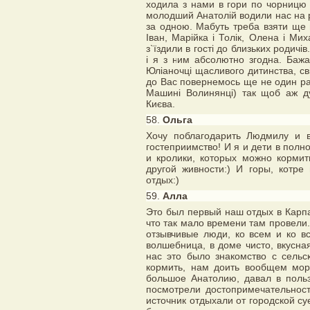
ходила з нами в гори по чорницю 
молодший Анатолій водили нас на р
за одною. Мабуть треба взяти ще 
Іван, Марійка і Толік, Олена і Ми
з`їздили в гості до близьких родич
і я з ним абсолютно згодна. Бажа
Юліаночці щасливого дитинства, сві
до Вас повернемось ще не один раз
Машині Волинянці) так щоб аж дух 
Києва.
58.
Ольга
Хочу поблагодарить Людмилу и 
гостеприимство! И я и дети в полн
и кролики, которых можно кормит
другой живности:) И горы, котр
отдых:)
59.
Алла
Это был первый наш отдых в Карпа
что так мало времени там провели.
отзывчивые люди, ко всем и ко в
волшебница, в доме чисто, вкусная
нас это было знакомство с сель
кормить, нам доить вообщем море
большое Анатолию, давал в поль
посмотрели достопримечательност
источник отдыхали от городской су