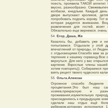
поесть, проявила ТАКОЙ аппетит. 
вкусно, разнообразно. Свежевыпе
колбаски, кнедлыки. Каждый день
дворе выпускают кроликов, дет
попробовать подоить корову. Тот е
которая радуется вниманию. Воз
развлечения для гостей, возят
Обязательно еще вернемся. очень 
54.
Егор, Даша, Же
Казалось бы, добавить уже и не
попытаемся. Отдыхали у этой д
впечатлений от природы, от Людин
с отдыхающими.Спасибо вам за ра
терпение к нашему сорванцу.Всю 
вернуться. Для него у вас открылс
картинке. Взрослые члены нашей
хотим повторить)). Собираемся прие
взять рецепт твоего чудесного кала
55.
Ольга.Алексан
Огромное спасибо Людмиле 
процветания.Это был наш с
хозяев,прекрасную и разно
проживания,изумительную природу
присоединяюсь к предыдущим ком
сделали наш отдых ещё бол
ребенком,которому исполнился 