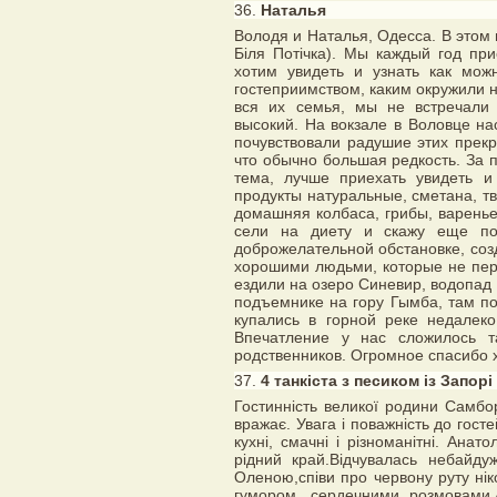
36.
Наталья
Володя и Наталья, Одесса. В этом г
Біля Потічка). Мы каждый год пр
хотим увидеть и узнать как мо
гостеприимством, каким окружили 
вся их семья, мы не встречали 
высокий. На вокзале в Воловце на
почувствовали радушие этих прек
что обычно большая редкость. За 
тема, лучше приехать увидеть и 
продукты натуральные, сметана, тв
домашняя колбаса, грибы, варень
сели на диету и скажу еще пор
доброжелательной обстановке, соз
хорошими людьми, которые не пер
ездили на озеро Синевир, водопад 
подъемнике на гору Гымба, там п
купались в горной реке недалек
Впечатление у нас сложилось т
родственников. Огромное спасибо 
37.
4 танкіста з песиком із Запорі
Гостинність великої родини Самбо
вражає. Увага і поважність до гост
кухні, смачні і різноманітні. Анато
рідний край.Відчувалась небайду
Оленою,співи про червону руту нік
гумором, сердечними розмовами.А