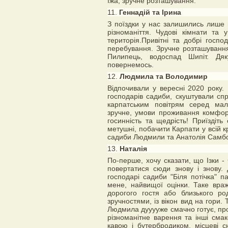
їжа, зручне розташування.
11.
Геннадій та Ірина
З поїздки у нас залишились лише 
різноманіття. Чудові кімнати та
територія.Привітні та добрі госпо
перебування. Зручне розташуванн
Пилипець, водоспад Шипiт. Дя
повернемось.
12.
Людмила та Володимир
Відпочивали у вересні 2020 року.
господарів садиби, скуштували с
карпатським повітрям серед мал
зручне, умови проживання комфорт
госинність та щедрість! Приїздіть
метушні, побачити Карпати у всій 
садиби Людмили та Анатолія Самбо
13.
Наталія
По-перше, хочу сказати, що Ізки -
повертатися сюди знову і знову.
господарі садиби "Біля потічка" п
мене, найвищої оцінки. Таке вра
дорогого гостя або близького ро
зручностями, із вікон вид на гори.
Людмила дууууже смачно готує, прод
різноманітне варення та інші смако
кавою і бутербродиком, місцеві с