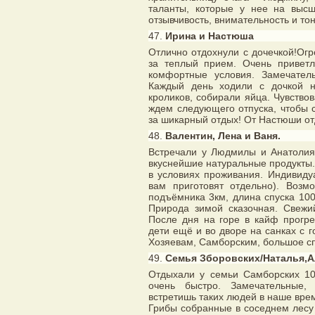
таланты, которые у нее на высш
отзывчивость, внимательность и тон
47.
Ирина и Настюша
Отлично отдохнули с дочечкой!Ог
за теплый прием. Очень приветл
комфортные условия. Замечатель
Каждый день ходили с дочкой 
кроликов, собирали яйца. Чувствов
ждем следующего отпуска, чтобы 
за шикарный отдых! От Настюши о
48.
Валентин, Лена и Ваня.
Встречали у Людмилы и Анатолия
вкуснейшие натуральные продукты.
в условиях проживания. Индивиду
вам приготовят отдельно). Возм
подъёмника 3км, длина спуска 10
Природа зимой сказочная. Свежи
После дня на горе в кайф прогре
дети ещё и во дворе на санках с 
Хозяевам, Самборским, большое сп
49.
Семья Зборовских/Наталья,А
Отдыхали у семьи Самборских 10
очень быстро. Замечательные,
встретишь таких людей в наше время
Грибы собранные в соседнем лесу