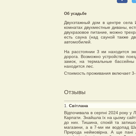
Об усадьбе
Двухэтажный дом в центре села И
комнатах двухместные диваны, ест
двухразовое питание, можно трехр
есть сауна (над сауной также д
автомобилей.
На расстоянии 3 км находится эк
дорога. Возможно устройство поез
замок, на термальные бассейны
находится лес.
Стоимость проживания включает 3-
Отзывы
1.
Світлана
Відпочивала в серпні 2024 року у 
Карпати. Знайшла їх на цьому сайті
до них. Тишина, спокій та затишо
магазини, а в 7-ми км водопад Ш
Природа неймовірна. А ще пані 