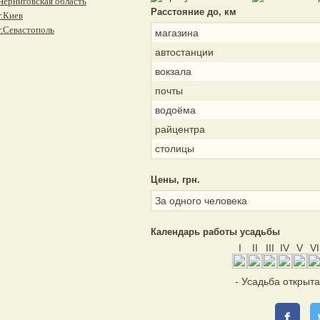
Черниговская область
Расстояние до, км
г.Киев
г.Севастополь
магазина
автостанции
вокзала
почты
водоёма
райцентра
столицы
Цены, грн.
За одного человека
Календарь работы усадьбы
I
II
III
IV
V
VI
- Усадьба открыт