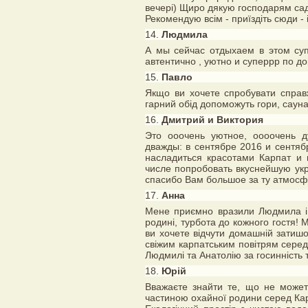
вечері) Щиро дякую господарям сади
Рекомендую всім - приїздіть сюди - 
14.
Людмила
А мы сейчас отдыхаем в этом суп
автентично , уютно и суперрр по д
15.
Павло
Якщо ви хочете спробувати справж
гарний обід допоможуть гори, сауна т
16.
Дмитрий и Виктория
Это ооочень уютное, оооочень д
дважды: в сентябре 2016 и сентяб
насладиться красотами Карпат и 
числе попробовать вкуснейшую ук
спасибо Вам большое за ту атмосф
17.
Анна
Мене приємно вразили Людмила і 
родині, турбота до кожного гостя! 
ви хочете відчути домашній затиш
свіжим карпатським повітрям серед
Людмилі та Анатолію за госинність т
18.
Юрій
Вважаєте знайти те, що не можете
частиною охайної родини серед Кар