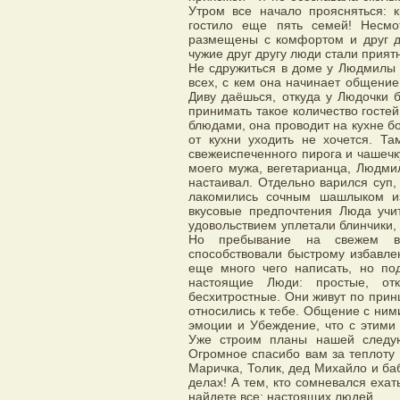
Утром все начало проясняться:
гостило еще пять семей! Несмо
размещены с комфортом и друг др
чужие друг другу люди стали прият
Не сдружиться в доме у Людмилы 
всех, с кем она начинает общение:
Диву даёшься, откуда у Людочки 
принимать такое количество госте
блюдами, она проводит на кухне бо
от кухни уходить не хочется. Та
свежеиспеченного пирога и чашечк
моего мужа, вегетарианца, Людмил
настаивал. Отдельно варился суп,
лакомились сочным шашлыком из
вкусовые предпочтения Люда учи
удовольствием уплетали блинчики, 
Но пребывание на свежем во
способствовали быстрому избавл
еще много чего написать, но под
настоящие Люди: простые, от
бесхитростные. Они живут по принц
относились к тебе. Общение с ни
эмоции и Убеждение, что с этим
Уже строим планы нашей следую
Огромное спасибо вам за теплоту
Маричка, Толик, дед Михайло и ба
делах! А тем, кто сомневался ехат
найдете все: настоящих людей,