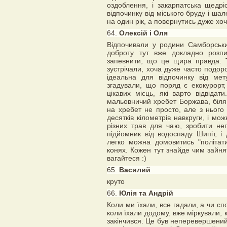
оздоблення, і закарпатська щедрі
відпочинку від міського бруду і ша
на один рік, а повернутись дуже хоч
64.
Олексій і Оля
Відпочивали у родини Самборських
доброту тут вже докладно розп
запевнити, що це щира правда. 
зустрічали, хоча дуже часто подоро
ідеальна для відпочинку від мет
згадували, що поряд є екокурорт,
цікавих місць, які варто відвід
мальовничий хребет Боржава, біля п
на хребет не просто, але з нього
десятків кілометрів навкруги, і мо
різних трав для чаю, зробити не
підйомник від водоспаду Шипіт, і
легко можна домовитись "політат
конях. Кожен тут знайде чим зайня
вагайтеся :)
65.
Василий
круто
66.
Юлія та Андрій
Коли ми їхали, все гадали, а чи сп
коли їхали додому, вже міркували, 
закінчився. Це був неперевершений 