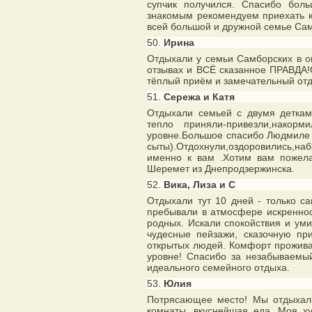
супчик получился. Спасибо бол
знакомым рекомендуем приехать к
всей большой и дружной семье Сам
50.
Ирина
Отдыхали у семьи Самборских в ок
отзывах и ВСЁ сказанное ПРАВДА!
тёплый приём и замечательный отд
51.
Сережа и Катя
Отдыхали семьей с двумя деткам
тепло приняли-привезли,накор
уровне.Большое спасибо Людмиле 
сыты).Отдохнули,оздоровились,на
именно к вам .Хотим вам пожела
Шеремет из Днепродзержинска.
52.
Вика, Лиза и С
Отдыхали тут 10 дней - только с
пребывали в атмосфере искреннос
родных. Искали спокойствия и уми
чудесные пейзажи, сказочную пр
открытых людей. Комфорт проживан
уровне! Спасибо за незабываемый
идеального семейного отдыха.
53.
Юлия
Потрясающее место! Мы отдыхали
комнаты, вкуснейшая еда. Моя ху