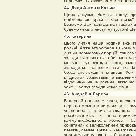
вернёмся! С Уважением и Любовью.
44.
Дядя Антон и Катька
Щиро дякуємо Вам за теплу, др
неймовірною красою карпатської
Бажаємо Вам залишатися такими ж
будемо чекати наступну зустріч! Ще 
45.
Катерина
Цього липня наша родина вже вт
родині. Адже атмосфера в цьому мі
дня чи нормованих порцій, так само
завжди зустрічають тебе, мов чл
можуть. Тут завжди чисто, сма
знаходяться всі відомі пам'ятки З
безсенсне лежання на дивані. Кож
із щирими розмовами та місцевими
відпочинку наша родина, включно 
хоче. Нас тут завжди чекає сім'я.
46.
Андрей и Лариса
В первой половине июня, посчаст
первого момента встречи, мы поч
увиденное и прочувствованное 
незабываемым и неповторимым.
коммуникабельность хозяев - бы
сочетании с великолепием природы
памяти, самые яркие и неизглади
хранительницу очага - Людмилу, 