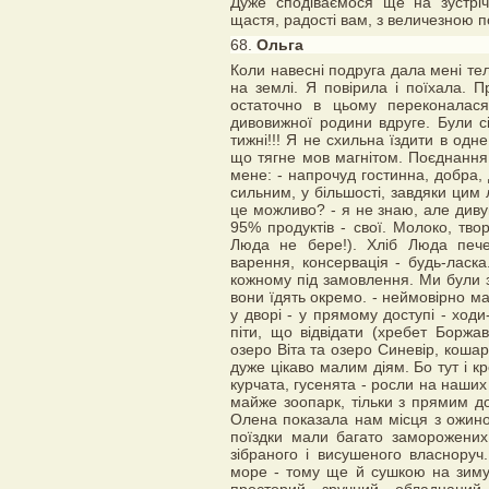
Дуже сподіваємося ще на зустріч
щастя, радості вам, з величезною п
68.
Ольга
Коли навесні подруга дала мені те
на землі. Я повірила і поїхала. 
остаточно в цьому переконалася.
дивовижної родини вдруге. Були сі
тижні!!! Я не схильна їздити в одне
що тягне мов магнітом. Поєднання
мене: - напрочуд гостинна, добра
сильним, у більшості, завдяки цим
це можливо? - я не знаю, але диву
95% продуктів - свої. Молоко, твор
Люда не бере!). Хліб Люда пече
варення, консервація - будь-ласка
кожному під замовлення. Ми були з 
вони їдять окремо. - неймовірно м
у дворі - у прямому доступі - ходи
піти, що відвідати (хребет Борж
озеро Віта та озеро Синевір, кошар
дуже цікаво малим діям. Бо тут і к
курчата, гусенята - росли на наших о
майже зоопарк, тільки з прямим до
Олена показала нам місця з ожино
поїздки мали багато заморожених 
зібраного і висушеного власноруч
море - тому ще й сушкою на зиму 