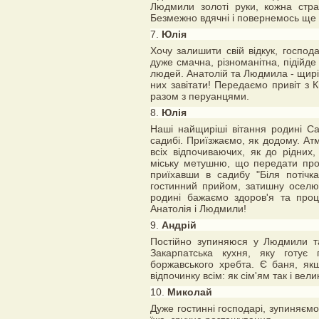
Людмили золоті руки, кожна стра
Безмежно вдячні і повернемось ще
7.
Юлія
Хочу залишити свій відкук, господ
дуже смачна, різноманітна, підійде 
людей. Анатолій та Людмила - щирі,
них завітати! Передаємо привіт з 
разом з перуанцями.
8.
Юлія
Наші найщиріші вітання родині Са
садибі. Приїзжаємо, як додому. Ат
всіх відпочиваючих, як до рідних
міську метушню, що передати прос
приїхавши в садибу "Біля потічк
гостинний прийом, затишну осел
родині бажаємо здоров'я та проц
Анатолія і Людмили!
9.
Андрій
Постійно зупиняюся у Людмили та
Закарпатська кухня, яку готує
боржавського хребта. Є баня, як
відпочинку всім: як сім'ям так і вел
10.
Миколай
Дуже гостинні господарі, зупиняєм