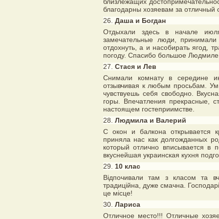
близлежащих достопримечательнос
благодарны хозяевам за отличный 
26.
Даша и Богдан
Отдыхали здесь в начале июл
замечательные люди, принимали
отдохнуть, а и насобирать ягод, т
погоду. Спасибо большое Людмиле 
27.
Стася и Лев
Снимали комнату в середине ию
отзывчивая к любым просьбам. У
чувствуешь себя свободно. Вкусн
горы. Впечатления прекрасные, с
настоящем гостеприимстве.
28.
Людмила и Валерий
С окон и балкона открывается 
приняла нас как долгожданных ро
который отлично вписывается в п
вкуснейшая украинская кухня подг
29.
10 клас
Відпочивали там з класом та вч
традиційна, дуже смачна. Господарі
це місце!
30.
Лариса
Отличное место!!! Отличные хозя