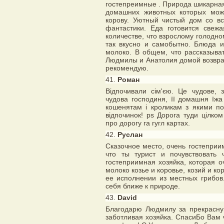
гостепреимные . Природа шикарная,
домашних животных которых мож
корову. Уютный чистый дом со вс
фантастики. Еда готовится све
количестве, что взрослому голодно
так вкусно и самобытно. Блюда и
молоко. В общем, что рассказыва
Людмилы и Анатолия домой возвра
рекомендую.
41.
Роман
Відпочивали сім'єю. Це чудове, 
чудова господиня, її домашня їжа 
кошенятам і кроликам з якими пос
відпочинок! ps Дорога туди цілком 
про дорогу га гугл картах.
42.
Руслан
Сказочное место, очень гостеприи
что ты турист и почувствовать
гостеприимная хозяйка, которая оч
молоко козье и коровье, козий и ко
ее исполнении из местных грибов
себя ближе к природе.
43.
David
Благодарю Людмилу за прекрасн
заботливая хозяйка. СпасиБо Вам 