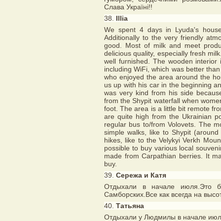
Слава Україні!!
38.
Illia
We spent 4 days in Lyuda's house 
Additionally to the very friendly at
good. Most of milk and meet produ
delicious quality, especially fresh m
well furnished. The wooden interio
including WiFi, which was better tha
who enjoyed the area around the hou
us up with his car in the beginning an
was very kind from his side because
from the Shypit waterfall when women
foot. The area is a little bit remote 
are quite high from the Ukrainian p
regular bus to/from Volovets. The mou
simple walks, like to Shypit (aroun
hikes, like to the Velykyi Verkh Mount
possible to buy various local souven
made from Carpathian berries. It m
buy.
39.
Сережа и Катя
Отдыхали в начале июля.Это б
Самборских.Все как всегда на высот
40.
Татьяна
Отдыхали у Людмилы в начале июля