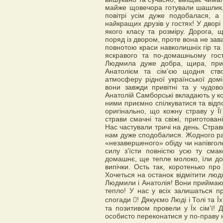
майже щовечора готували шашлик,
повітрі усім дуже подобалася, а
найкращих друзів у гостях! У дворі
якого класу та розміру. Дорога, 
поряд із двором, проте вона не за
повнотою краси навколишніх гір та
яскравого та по-домашньому гост
Людмила дуже добра, щира, приє
Анатолієм та сім’єю щодня ств
атмосферу рідної української домі
вони завжди привітні та у чудов
Анатолій Самборські вкладають у ко
ними приємно спілкуватися та відп
оригінально, що кожну страву у Ї
страви смачні та свіжі, приготован
Нас частували тричі на день. Страв
нам дуже сподобалися. Жодного разу
«незавершеного» обіду чи напівгол
силу з’їсти повністю усю ту сма
домашнє, ще тепле молоко, їли дом
випічки. Ость так, коротенько пр
Хочеться на останок відмітити людя
Людмили і Анатолія! Вони приймают
тепло! У нас у всіх залишаться п
спогади ! Дякуємо Люді і Толі та Ї
та позитивом провели у Їх сім’ї! 
особисто переконатися у по-праву