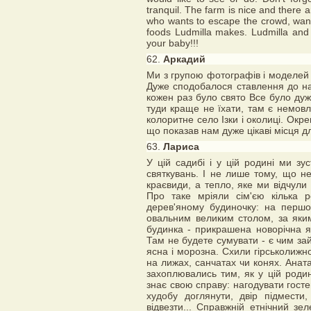
tranquil. The farm is nice and there 
who wants to escape the crowd, want
foods Ludmilla makes. Ludmilla and f
your baby!!!
62.
Аркадий
Ми з групою фотографів і моделей 
Дуже сподобалося ставлення до на
кожен раз було свято Все було ду
туди краще не їхати, там є немов
колоритне село Ізки і околиці. Окр
що показав нам дуже цікаві місця 
63.
Лариса
У цій садибі і у цій родині ми з
святкувань. І не лише тому, що не
краєвиди, а тепло, яке ми відчули 
Про таке мріяли сім'єю кілька 
дерев'яному будиночку: на першо
овальним великим столом, за яки
будинка - прикрашена новорічна ял
Там не будете сумувати - є чим за
ясна і морозна. Схили гірськолижно
на лижах, санчатах чи конях. Аната
захоплювались тим, як у цій родин
знає свою справу: нагодувати госте
худобу доглянути, двір підмести,
відвезти... Справжній етнічний зел