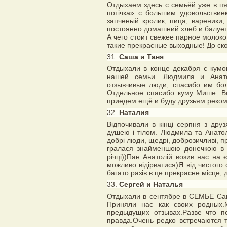
Отдыхаем здесь с семьёй уже в пя
потічка» с большим удовольствие
запченый кролик, пица, вареники,
постоянно домашний хлеб и балуе
А чего стоит свежее парное молоко
такие прекрасные выходные! До ско
31.
Саша и Таня
Отдыхали в конце декабря с кумо
нашей семьи. Людмила и Анат
отзывчивые люди, спасибо им бо
Отдельное спасибо куму Мише. Вс
приедем ещё и буду друзьям реком
32.
Наталия
Відпочивали в кінці серпня з друзя
душею і тілом. Людмила та Анатолі
добрі люди, щедрі, доброзичливі, пр
гралася знайменшою донечкою в сі
річці))Пан Анатолій возив нас на 
можливо відірватися)Я від чистого
багато разів в це прекрасне місце, до
33.
Сергей и Наталья
Отдыхали в сентябре в СЕМЬЕ Сам
Приняли нас как своих родных.
предыдущих отзывах.Разве что по
правда.Очень редко встречаются