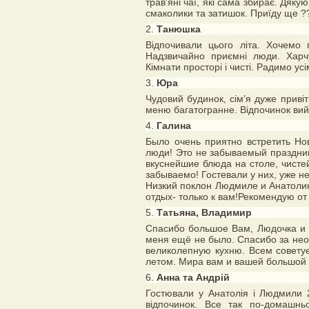
трав'яні чаї, які сама збирає. Дяк
смаколики та затишок. Приїду ще ?
2.
Танюшка
Відпочивали цього літа. Хочемо 
Надзвичайно приємні люди. Харчу
Кімнати просторі і чисті. Радимо ус
3.
Юра
Чудовий будинок, сім’я дуже приві
меню багатогранне. Відпочинок ви
4.
Галина
Было очень приятно встретить Но
люди! Это не забываемый праздни
вкуснейшие блюда на столе, чисте
забываемо! Гостевали у них, уже не
Низкий поклон Людмиле и Анатолию
отдых- только к вам!Рекомендую от
5.
Татьяна, Владимир
Спасибо большое Вам, Людочка и 
меня ещё не было. Спасибо за не
великолепную кухню. Всем совету
летом. Мира вам и вашей большой 
6.
Анна та Андрій
Гостювали у Анатолія і Людмили 
відпочинок. Все так по-домашнь