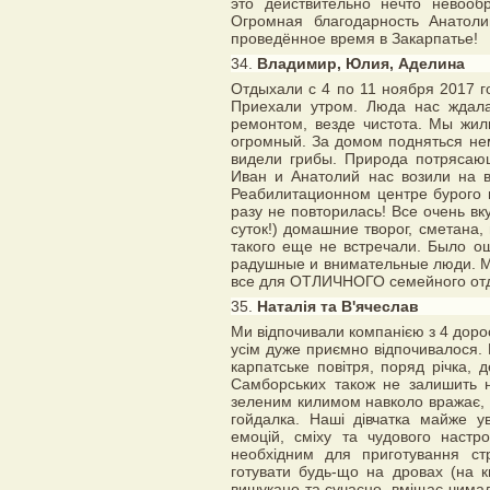
это действительно нечто невоо
Огромная благодарность Анатол
проведённое время в Закарпатье!
34.
Владимир, Юлия, Аделина
Отдыхали с 4 по 11 ноября 2017 г
Приехали утром. Люда нас ждала
ремонтом, везде чистота. Мы жил
огромный. За домом подняться нем
видели грибы. Природа потрясающ
Иван и Анатолий нас возили на 
Реабилитационном центре бурого м
разу не повторилась! Все очень вк
суток!) домашние творог, сметана,
такого еще не встречали. Было о
радушные и внимательные люди. Мы
все для ОТЛИЧНОГО семейного от
35.
Наталія та В'ячеслав
Ми відпочивали компанією з 4 дорос
усім дуже приємно відпочивалося. П
карпатське повітря, поряд річка, 
Самборських також не залишить н
зеленим килимом навколо вражає, ба
гойдалка. Наші дівчатка майже у
емоцій, сміху та чудового настр
необхідним для приготування ст
готувати будь-що на дровах (на кш
вишукано та сучасно, вміщає чимал