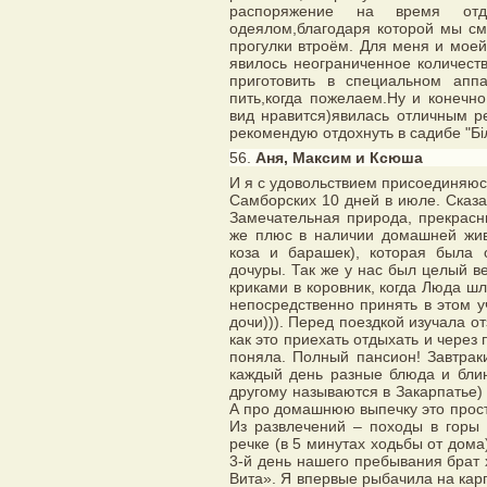
распоряжение на время отд
одеялом,благодаря которой мы с
прогулки втроём. Для меня и мое
явилось неограниченное количест
приготовить в специальном апп
пить,когда пожелаем.Ну и конечн
вид нравится)явилась отличным р
рекомендую отдохнуть в садибе "Біл
56.
Аня, Максим и Ксюша
И я с удовольствием присоединяюс
Самборских 10 дней в июле. Сказат
Замечательная природа, прекрасн
же плюс в наличии домашней живн
коза и барашек), которая была
дочуры. Так же у нас был целый в
криками в коровник, когда Люда шл
непосредственно принять в этом у
дочи))). Перед поездкой изучала от
как это приехать отдыхать и через 
поняла. Полный пансион! Завтрак
каждый день разные блюда и блин
другому называются в Закарпатье) 
А про домашнюю выпечку это прост
Из развлечений – походы в горы 
речке (в 5 минутах ходьбы от дом
3-й день нашего пребывания брат 
Вита». Я впервые рыбачила на кар