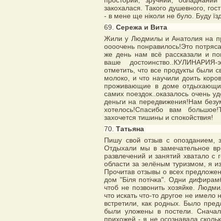
просторий, зручний, обладнаний
закохалася. Такого душевного, гост
- в мене ще ніколи не було. Буду їз
69.
Сережа и Вита
Жили у Людмилы и Анатолия на пр
оооочень понравилось!Это потряс
же день нам всё рассказали и по
ваше достоинство..КУЛИНАРИЯ
отметить, что все продукты были
молоко, и что научили доить коро
проживающие в доме отдыхающи
самих поездок..оказалось очень у
деньги на передвижения!Нам безу
хотелось!Спасибо вам большое!
захочется тишины и спокойствия!
70.
Татьяна
Пишу свой отзыв с опозданием,
Отдыхали мы в замечательное вр
развлечений и занятий хватало с 
области за зелёным туризмом, я из
Прочитав отзывы о всех предложен
дом "Бiля потiчка". Одни дифира
чтоб не позвонить хозяйке. Людми
что искать что-то другое не имело 
встретили, как родных. Было пре
были уложены в постели. Сначал
прихожей - я не осознавала сколь