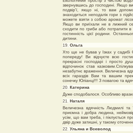
Екологічний простір з чистою вод
звернувшись до господині. Якщо в
подвір'ї, якщо ні, то вам допо
знаходиться неподалік гори з під
можете взяти з собою аромат лісов
Якщо ви приїхали не в лижний се
сходити по гриби або потрапити в ч
гостинність цієї родини. Останньо
дитини.
19.
Ольга
Хто ще не бував у Ізках у садибі
попереду! Ви відчуєте всю гости
прекрасні господарі і просто ду
відпочинок став казковим.Спілкув
незабутнє враження. Величезна вдяч
всіх гараздів Вам та вашим пре
сонечку Юліанці!!! З повагою та вдя
20.
Катерина
Дуже сподобалося. Особливо вразил
21.
Наталя
Величезна вдячність Людмилі та 
приємна і добра людина, неймові
усім, що вам треба, і піклується пр
двір дуже затишні, у такому оточен
22.
Ульяна и Всеволод