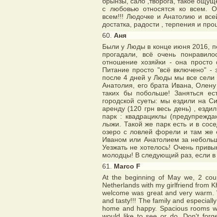
брынзы, сало ,творога, такое ощущ
с любовью относятся ко всем. О
всем!!! Людочке и Анатолию и все
достатка, радости , терпения и про
60.
Аня
Были у Люды в конце июня 2016, пе
прогадали, всё очень понравило
отношение хозяйки - она просто 
Питание просто "всё включено" - 
после 4 дней у Люды мы все сели
Анатолия, его брата Ивана, Олен
таких бы побольше! Заняться ест
городской суеты: мы ездили на С
аренду (120 грн весь день) , езди
парк : квадрациклы (предупрежда
лыжи. Такой же парк есть и в со
озеро с ловлей форели и там же 
Иваном или Анатолием за небольш
Уезжать не хотелось! Очень прив
молодцы! В следующий раз, если в
61.
Marco F
At the beginning of May we, 2 coup
Netherlands with my girlfriend from K
welcome was great and very warm. W
and tasty!!! The family and especiall
home and happy. Spacious rooms wit
would like to see or do. Don't forg