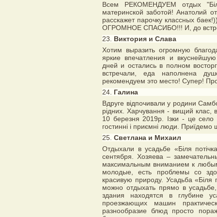
Всем РЕКОМЕНДУЕМ отдых "Біля 
материнской заботой! Анатолий о
расскажет парочку классных баек!
ОГРОМНОЕ СПАСИБО!!! И, до встре
23.
Виктория и Слава
Хотим выразить огромную благо
яркие впечатления и вкуснейшу
дней и остались в полном востор
встречали, еда наполнена ду
рекомендуем это место! Супер! Пр
24.
Галина
Вдруге відпочивали у родини Самбо
рідних. Харчування - вищий клас, 
10 березня 2019р. Ізки - це село 
гостинні і приємні люди. Приїдемо 
25.
Светлана и Михаил
Отдыхали в усадьбе «Бiля потiчк
сентября. Хозяева – замечательн
максимальным вниманием к любы
молодые, есть проблемы со здо
красивую природу. Усадьба «Бiля
можно отдыхать прямо в усадьбе,
здания находятся в глубине ус
проезжающих машин практичес
разнообразие блюд просто пораж