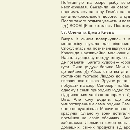
Пойманную на озере рыбу вече
неописуемая. Сьездили на озеро
поднимались на гору Гемба на о
канатно-кресельной дороге, отк
После такого отдыха уезжать и воз
т.д.) ВООБЩЕ не хотелось. Поэтому 
57.
Олена та Діма з Києва
Вчора із сином повернулись з ві
мегаполісу шукала для відпочин
Спокусилась на позитивні відгуки і
Краєвиди надзвичайно мальовничі
Навіть в дощьову погоду тягнуло на
де поганяти. Багато худоби – корова
гуси.. Сина це дуже бавило. Можна б
це вийшло ))) Абсолютно всі діти 
гостинною тьотьою Людою до сара
височенною пінкою. Зручне розташ
побувати на озері Синевир - найбіл
одному з семи природних чудес Укра
відкривається чарівна панорама. Д
Віта. Але хочу додати, що осн
умиротворення є сама родина Самб
я ще не зустрічала. Маючи повно р
красуню Юліаночку вони встигал
посмішок на своїх обличчях. Ана
забажаємо. Людмила кожен день в
домашніх, свіжих продуктів від а