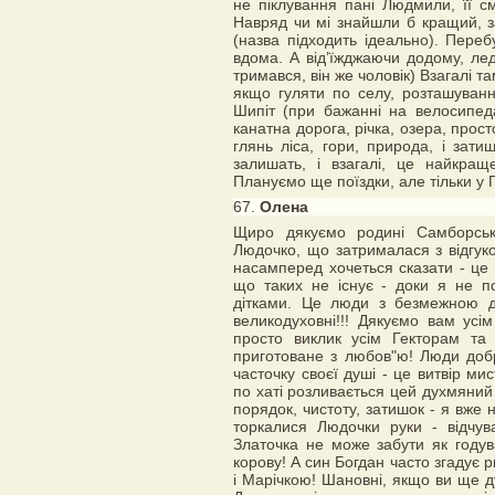
не піклування пані Людмили, її сма
Навряд чи мі знайшли б кращий, з
(назва підходить ідеально). Пере
вдома. А від’їжджаючи додому, ле
тримався, він же чоловік) Взагалі т
якщо гуляти по селу, розташування
Шипіт (при бажанні на велосипед
канатна дорога, річка, озера, просто
глянь ліса, гори, природа, і зати
залишать, і взагалі, це найкращ
Плануємо ще поїздки, але тільки у 
67.
Олена
Щиро дякуємо родині Самборськи
Людочко, що затрималася з відгуком
насамперед хочеться сказати - це
що таких не існує - доки я не п
дітками. Це люди з безмежною до
великодуховні!!! Дякуємо вам ус
просто виклик усім Гекторам та 
приготоване з любов"ю! Люди добр
часточку своєї душі - це витвір ми
по хаті розливається цей духмяний
порядок, чистоту, затишок - я вже 
торкалися Людочки руки - відчу
Златочка не може забути як годув
корову! А син Богдан часто згадує 
і Марічкою! Шановні, якщо ви ще ду