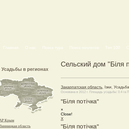
Главная
О нас
Поиск тура
Поиск ночлегов
Топ 100
С
Сельский дом "Біля п
Усадьбы в регионах
Закарпатская область
, Ізки, Усадь
Основана в 2012 г. Площадь усадьбы: 0.4 га 
"Біля потічка"
×
Close!
X
АР Крым
"Біля потічка"
Винницкая область